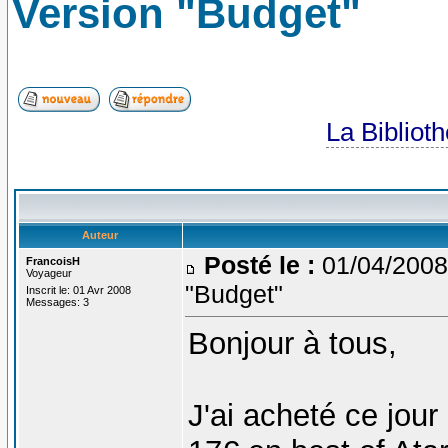
Version "Budget"
La Bibliot
Auteur
Posté le :
01/04/2008
FrancoisH
Voyageur
"Budget"
Inscrit le: 01 Avr 2008
Messages: 3
Bonjour à tous,
J'ai acheté ce jou