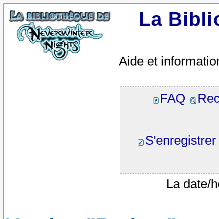
La Bibl
Aide et informatio
FAQ
Rec
S'enregistrer
La date/h