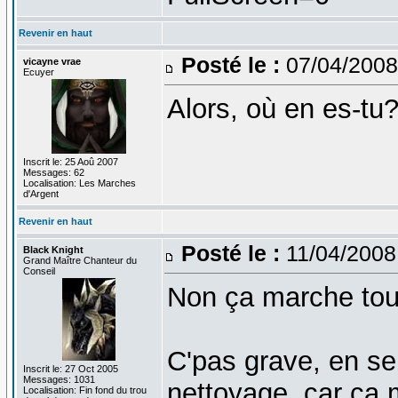
Revenir en haut
Posté le :
07/04/2008
vicayne vrae
Ecuyer
Alors, où en es-tu
Inscrit le: 25 Aoû 2007
Messages: 62
Localisation: Les Marches
d'Argent
Revenir en haut
Posté le :
11/04/2008
Black Knight
Grand Maître Chanteur du
Conseil
Non ça marche tou
C'pas grave, en se
Inscrit le: 27 Oct 2005
Messages: 1031
nettoyage, car ça 
Localisation: Fin fond du trou