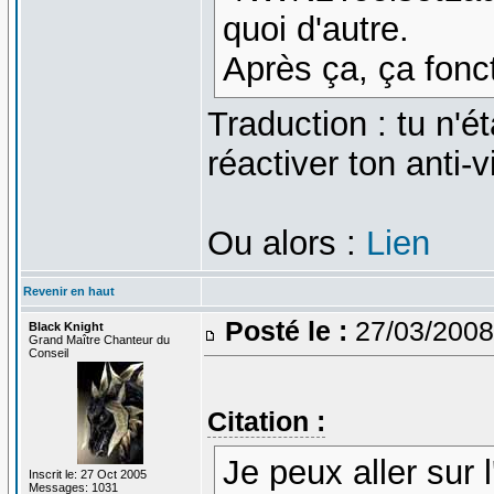
quoi d'autre.
Après ça, ça fonc
Traduction : tu n'é
réactiver ton anti-
Ou alors :
Lien
Revenir en haut
Posté le :
27/03/2008
Black Knight
Grand Maître Chanteur du
Conseil
Citation :
Je peux aller sur l
Inscrit le: 27 Oct 2005
Messages: 1031