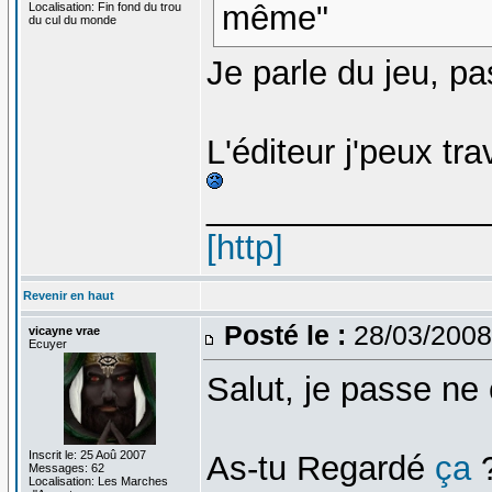
même"
Localisation: Fin fond du trou
du cul du monde
Je parle du jeu, pa
L'éditeur j'peux tr
_______________
[http]
Revenir en haut
Posté le :
28/03/2008
vicayne vrae
Ecuyer
Salut, je passe ne
Inscrit le: 25 Aoû 2007
As-tu Regardé
ça
Messages: 62
Localisation: Les Marches