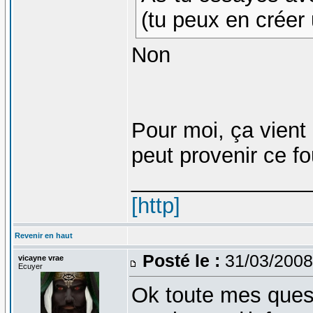
(tu peux en créer 
Non
Pour moi, ça vient
peut provenir ce f
_______________
[http]
Revenir en haut
Posté le :
31/03/2008
vicayne vrae
Ecuyer
Ok toute mes quest