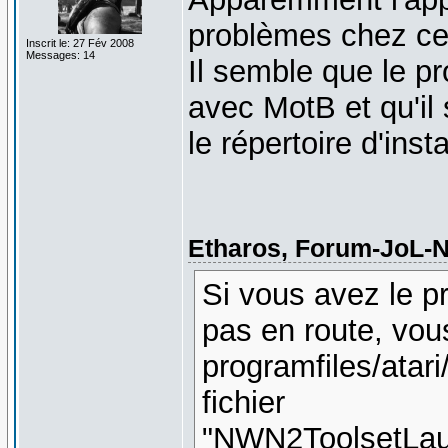
problèmes chez cer
Inscrit le: 27 Fév 2008
Messages: 14
Il semble que le p
avec MotB et qu'il
le répertoire d'insta
Etharos, Forum-JoL-Nw
Si vous avez le p
pas en route, vou
programfiles/atar
fichier
"NWN2ToolsetLaun