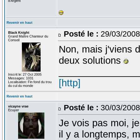
d'Argent
Revenir en haut
Posté le :
29/03/2008
Black Knight
Grand Maître Chanteur du
Conseil
Non, mais j'viens d
deux solutions
_______________
Inscrit le: 27 Oct 2005
Messages: 1031
[http]
Localisation: Fin fond du trou
du cul du monde
Revenir en haut
Posté le :
30/03/2008
vicayne vrae
Ecuyer
Je vois pas moi, je
il y a longtemps, m