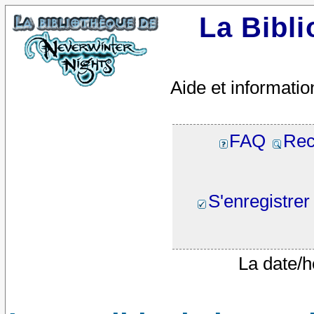
La Bibl
Aide et informatio
FAQ
Rec
S'enregistrer
La date/h