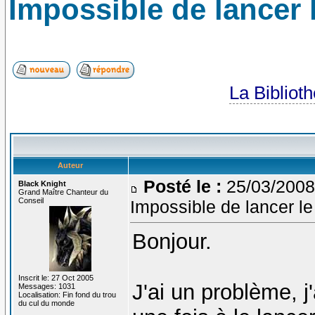
Impossible de lancer l
La Bibliot
Auteur
Posté le :
25/03/2008
Black Knight
Grand Maître Chanteur du
Conseil
Impossible de lancer le 
Bonjour.
Inscrit le: 27 Oct 2005
J'ai un problème, j'
Messages: 1031
Localisation: Fin fond du trou
du cul du monde