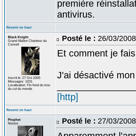
première réinstall
antivirus.
Revenir en haut
Posté le :
26/03/2008
Black Knight
Grand Maître Chanteur du
Conseil
Et comment je fais
J'ai désactivé mon
Inscrit le: 27 Oct 2005
Messages: 1031
_______________
Localisation: Fin fond du trou
du cul du monde
[http]
Revenir en haut
Posté le :
27/03/2008
Prophet
Novice
Apparemment l'app