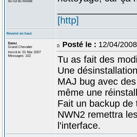
du cul du monde
_______________
[http]
Revenir en haut
Posté le :
12/04/2008
Damz
Grand Chevalier
Inscrit le: 01 Mar 2007
Messages: 102
Tu as fait des modi
Une désinstallation
MAJ bug avec des m
même une réinstall
Fait un backup de 
NWN2 remettra les
l'interface.