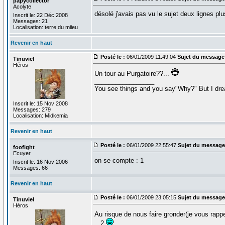
papycollector
Acolyte
désolé j'avais pas vu le sujet deux lignes pl
Inscrit le: 22 Déc 2008
Messages: 21
Localisation: terre du miieu
Revenir en haut
Posté le :
06/01/2009 11:49:04
Sujet du message
Tinuviel
Héros
Un tour au Purgatoire??...
_________________
You see things and you say"Why?" But I dre
Inscrit le: 15 Nov 2008
Messages: 279
Localisation: Midkemia
Revenir en haut
Posté le :
06/01/2009 22:55:47
Sujet du message
foofight
Ecuyer
on se compte : 1
Inscrit le: 16 Nov 2006
Messages: 66
Revenir en haut
Posté le :
06/01/2009 23:05:15
Sujet du message
Tinuviel
Héros
Au risque de nous faire gronder(je vous rappel
...2