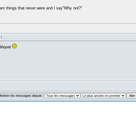
am things that never were and I say"Why not?"
 :
adéquat
k
ontrer les messages depuis :