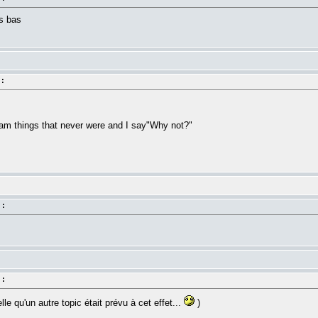
us bas
 :
am things that never were and I say"Why not?"
 :
 :
le qu'un autre topic était prévu à cet effet...
)