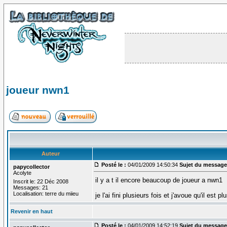
joueur nwn1
Auteur
Posté le :
04/01/2009 14:50:34
Sujet du message
papycollector
Acolyte
il y a t il encore beaucoup de joueur a nwn1
Inscrit le: 22 Déc 2008
Messages: 21
Localisation: terre du miieu
je l'ai fini plusieurs fois et j'avoue qu'il est p
Revenir en haut
Posté le :
04/01/2009 14:52:19
Sujet du message