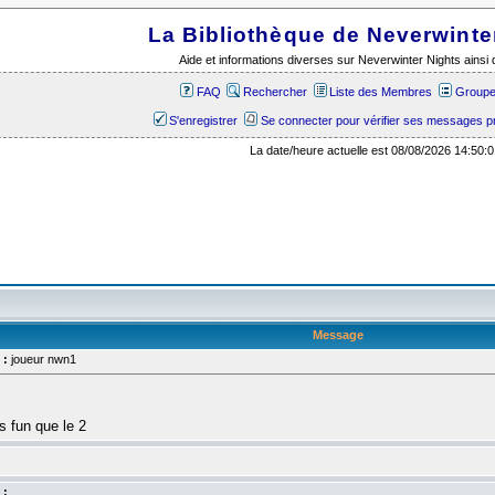
La Bibliothèque de Neverwinte
Aide et informations diverses sur Neverwinter Nights ains
FAQ
Rechercher
Liste des Membres
Groupes
S'enregistrer
Se connecter pour vérifier ses messages p
La date/heure actuelle est 08/08/2026 14:50:0
Message
 :
joueur nwn1
lus fun que le 2
 :