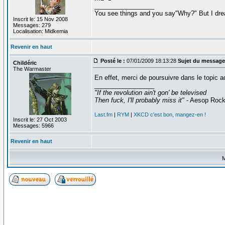
_________________
You see things and you say"Why?" But I dre
Inscrit le: 15 Nov 2008
Messages: 279
Localisation: Midkemia
Revenir en haut
Posté le :
07/01/2009 18:13:28
Sujet du message
Childéric
The Warmaster
En effet, merci de poursuivre dans le topic 
_________________
"If the revolution ain't gon' be televised
Then fuck, I'll probably miss it"
- Aesop Roc
Last.fm
|
RYM
|
XKCD c'est bon, mangez-en !
Inscrit le: 27 Oct 2003
Messages: 5966
Revenir en haut
M