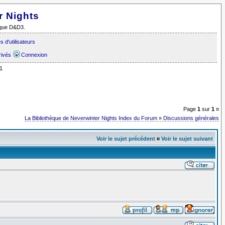
r Nights
i que D&D3.
 d'utilisateurs
rivés
Connexion
1
Page
1
sur
1
¤
La Bibliothèque de Neverwinter Nights Index du Forum
»
Discussions générales
Voir le sujet précédent
¤
Voir le sujet suivant