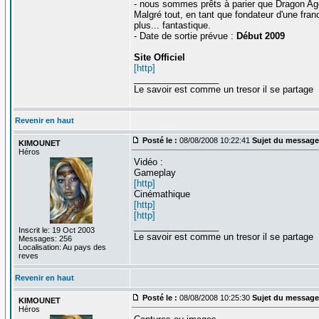
- nous sommes prêts à parier que Dragon Age :
Malgré tout, en tant que fondateur d'une franc
plus... fantastique.
- Date de sortie prévue :
Début 2009
Site Officiel
[http]
_________________
Le savoir est comme un tresor il se partage
Revenir en haut
Posté le :
08/08/2008 10:22:41
Sujet du message
KIMOUNET
Héros
Vidéo :
Gameplay
[http]
Cinémathique
[http]
[http]
_________________
Inscrit le: 19 Oct 2003
Le savoir est comme un tresor il se partage
Messages: 256
Localisation: Au pays des
reves
Revenir en haut
Posté le :
08/08/2008 10:25:30
Sujet du message
KIMOUNET
Héros