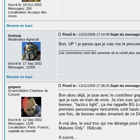
Inscrit le: 19 Oct 2003
Messages: 256
Localisation: Au pays des
reves
Revenir en haut
Posté le :
13/11/2009 17:14:49
Sujet du message
Gottorp
Modérateur Agressif
Bon, UP ! je pense que je vais me le procurer 
_________________
Les convictions sont des ennemis de la vérité plus 
Inscrit le: 17 Sep 2002
Messages: 11059
Revenir en haut
Posté le :
13/11/2009 17:38:25
Sujet du message
grigann
Grand Maître Chanteur du
Conseil
Bon alors déjà, je joue avec le contrôleur g
que je suis en train de vivre. Je n'en suis 
bonnes, "tactics light", ça me rappelle BG (ce
premiers personnages rencontrés sont hauts 
une fois, de bonnes ondes émanent de ce D
Inscrit le: 12 Sep 2002
A vrai dire, le seul truc qui me dérange pour 
Messages: 1536
Localisation: Paris, France,
Matures Only". Ridicule.
capitale du monde
A suivre...