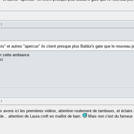
 :
ts" et autres "apercus" ils citent presque plus Baldur's gate que le nouveau j
er cette ambiance
ci
 :
 avons ici les premières vidéos, attention roulement de tambours, et éclairs 
e... attention de Laura croft en maillot de bain.
Mais non c'est du fameux e