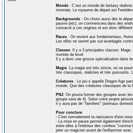
Monde
: C´est un monde de fantasy réaliste
monnaie. Le royaume de départ est Ferelden
Backgrounds
: On choisi aussi dès le dépar
pauvre (etc), on commencera dans des endroits
consacré à ces origines et est donc différent
Races
: On revient aux fondamentaux, Humai
Les elfes ne seront pas sur-avantagés contr
Classes
: Il y a 3 principales classes: Mage
montée de level.
Il y a donc une grosse spécialisation dans l
Magie
:La magie est très stricte, on ne pour
très classiques, réalistes et très puissants.
Créatures
: Le jeu s´appelle Dragon Age parc
monde. Que des créatures classiques de la 
PNJ
: On pourra former des groupes avec les
groupe sera de 4). Selon votre propre person
n´y aura pas de "familiers" (animaux domest
Pour conclure
- C'est normalement la naissance d'une nouvel
- La mise en pause permet également d'encha
entre elles à l'intérieur des combos "comme l
jeter un magicien avant de l'enflammer avec 