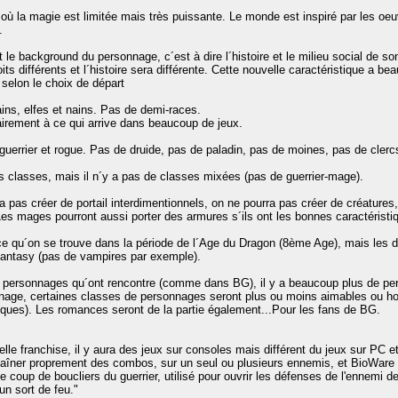
 où la magie est limitée mais très puissante. Le monde est inspiré par les oe
.
t le background du personnage, c´est à dire l´histoire et le milieu social de s
 différents et l´histoire sera différente. Cette nouvelle caractéristique a bea
 selon le choix de départ
ns, elfes et nains. Pas de demi-races.
airement à ce qui arrive dans beaucoup de jeux.
, guerrier et rogue. Pas de druide, pas de paladin, pas de moines, pas de cler
es classes, mais il n´y a pas de classes mixées (pas de guerrier-mage).
ra pas créer de portail interdimentionnels, on ne pourra pas créer de créatures
 Les mages pourront aussi porter des armures s´ils ont les bonnes caractérist
e qu´on se trouve dans la période de l´Age du Dragon (8ème Age), mais les dr
fantasy (pas de vampires par exemple).
 personnages qu´ont rencontre (comme dans BG), il y a beaucoup plus de pers
nage, certaines classes de personnages seront plus ou moins aimables ou host
iques). Les romances seront de la partie également...Pour les fans de BG.
le franchise, il y aura des jeux sur consoles mais différent du jeux sur PC e
îner proprement des combos, sur un seul ou plusieurs ennemis, et BioWare t
e coup de boucliers du guerrier, utilisé pour ouvrir les défenses de l'ennemi de
un sort de feu."