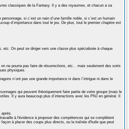
uvres classiques de la Fantasy. Il y a des royaumes, et chacun a sa
on personnage, si c´est un nain d´une famille noble, si c´est un humain
ucoup d´importance dans tout le jeu. De plus, tout le premier chapitre est
cs, etc. On peut se diriger vers une classe plus spécialisée à chaque
, on ne pourra pas faire de résurrections, etc... mais seulement des sorts
iques physiques.
agons n´ont pas une grande importance ni dans l´intrigue ni dans le
onnages qui peuvent théoriquement faire partie de votre groupe (mais le
iles. Il y aura beaucoup plus d´interactions avec les PNJ en général. Il
t aprés.
ravaille à l'évidence à proposer des compétences qui se complètent
 façon à placer des coups plus directs, ou la traînée d'huile que peut