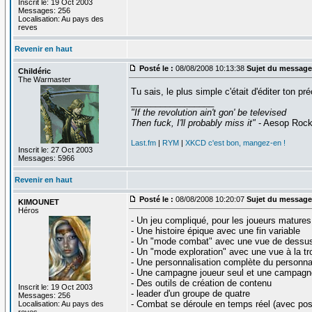
Inscrit le: 19 Oct 2003
Messages: 256
Localisation: Au pays des
reves
Revenir en haut
Posté le :
08/08/2008 10:13:38
Sujet du message
Childéric
The Warmaster
Tu sais, le plus simple c'était d'éditer ton pr
_________________
"If the revolution ain't gon' be televised
Then fuck, I'll probably miss it"
- Aesop Roc
Last.fm
|
RYM
|
XKCD c'est bon, mangez-en !
Inscrit le: 27 Oct 2003
Messages: 5966
Revenir en haut
Posté le :
08/08/2008 10:20:07
Sujet du message
KIMOUNET
Héros
- Un jeu compliqué, pour les joueurs matures
- Une histoire épique avec une fin variable
- Un "mode combat" avec une vue de dessus
- Un "mode exploration" avec une vue à la t
- Une personnalisation complète du personnag
- Une campagne joueur seul et une campagne
- Des outils de création de contenu
Inscrit le: 19 Oct 2003
- leader d'un groupe de quatre
Messages: 256
- Combat se déroule en temps réel (avec poss
Localisation: Au pays des
reves