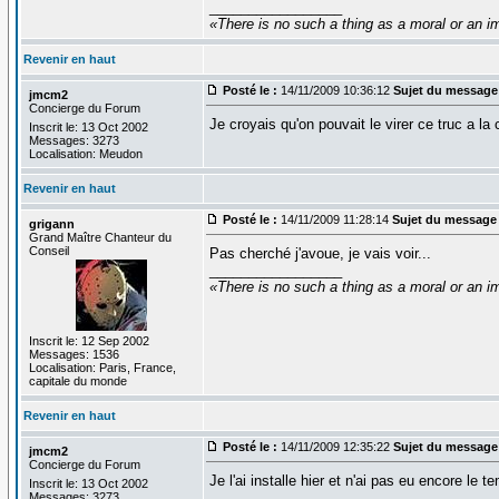
_________________
«There is no such a thing as a moral or an im
Revenir en haut
Posté le :
14/11/2009 10:36:12
Sujet du message
jmcm2
Concierge du Forum
Je croyais qu'on pouvait le virer ce truc a la
Inscrit le: 13 Oct 2002
Messages: 3273
Localisation: Meudon
Revenir en haut
Posté le :
14/11/2009 11:28:14
Sujet du message 
grigann
Grand Maître Chanteur du
Conseil
Pas cherché j'avoue, je vais voir...
_________________
«There is no such a thing as a moral or an im
Inscrit le: 12 Sep 2002
Messages: 1536
Localisation: Paris, France,
capitale du monde
Revenir en haut
Posté le :
14/11/2009 12:35:22
Sujet du message
jmcm2
Concierge du Forum
Je l'ai installe hier et n'ai pas eu encore le 
Inscrit le: 13 Oct 2002
Messages: 3273