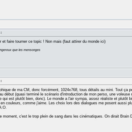
 :
et faire tourner ce topic ! Non mais (faut attirer du monde ici)
dangereux que les mensonges
 :
raphique de ma CM, donc forcément, 1024x768, tous détails au mini. Tout ça pou
qu'au début (quasi terminé le scénario d'introduction de mon perso, une voleu
 qui est plutôt bien, donc). Le monde a l'air sympa, assez réaliste et plutôt b
en couleurs, comme j'aime. Les choix lors des dialogues me posent aussi pl
A:O.
le moment, c'est le trop plein de sang dans les cinématiques. On dirait Brain D