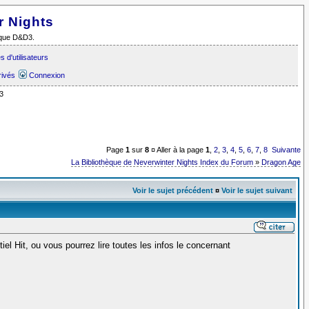
r Nights
i que D&D3.
 d'utilisateurs
rivés
Connexion
3
Page
1
sur
8
¤ Aller à la page
1
,
2
,
3
,
4
,
5
,
6
,
7
,
8
Suivante
La Bibliothèque de Neverwinter Nights Index du Forum
»
Dragon Age
Voir le sujet précédent
¤
Voir le sujet suivant
iel Hit, ou vous pourrez lire toutes les infos le concernant