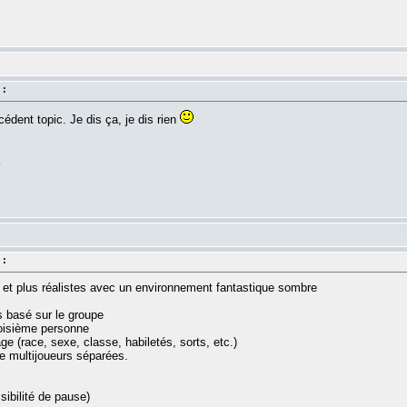
 :
écédent topic. Je dis ça, je dis rien
k
 :
 et plus réalistes avec un environnement fantastique sombre
 basé sur le groupe
roisième personne
e (race, sexe, classe, habiletés, sorts, etc.)
 multijoueurs séparées.
ibilité de pause)