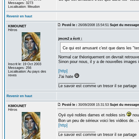
Messages: 3273
Localisation: Meudon
Revenir en haut
Posté le :
26/08/2008 15:54:51
Sujet du message
KIMOUNET
Héros
jmcm2 a écrit :
Ce qui est amusant c'est que dans les "tes
Normal car théoriquement on devrait retrouv
Sinon pour nous, il y a de nouvelles images i
Inscrit le: 19 Oct 2003
Messages: 256
[http]
Localisation: Au pays des
reves
J'ai hate
_________________
Le savoir est comme un tresor il se partage
Revenir en haut
Posté le :
30/09/2008 15:31:53
Sujet du message
KIMOUNET
Héros
Oyé oyé nobles dames et nobles sirs
nous
Bon un peu de sérieux voici les vidéos de... d
[http]
_________________
Le savoir est comme un tresor il se partage