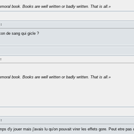
moral book. Books are well written or badly written. That is all.»
 :
 con de sang qui gicle ?
:
moral book. Books are well written or badly written. That is all.»
 :
temps d'y jouer mais j'avais lu qu'on pouvait virer les effets gore. Peut etre pa