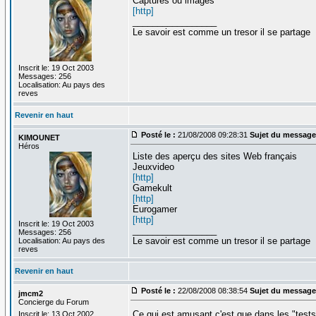
Captures ou images
[http]
_________________
Le savoir est comme un tresor il se partage
Inscrit le: 19 Oct 2003
Messages: 256
Localisation: Au pays des
reves
Revenir en haut
Posté le :
21/08/2008 09:28:31
Sujet du message
KIMOUNET
Héros
Liste des aperçu des sites Web français
Jeuxvideo
[http]
Gamekult
[http]
Eurogamer
[http]
Inscrit le: 19 Oct 2003
_________________
Messages: 256
Le savoir est comme un tresor il se partage
Localisation: Au pays des
reves
Revenir en haut
Posté le :
22/08/2008 08:38:54
Sujet du message
jmcm2
Concierge du Forum
Ce qui est amusant c'est que dans les "tests"
Inscrit le: 13 Oct 2002