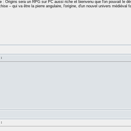
 Origins sera un RPG sur PC aussi riche et bienvenu que l'on pouvait le désir
hise – qui va être la pierre angulaire, l'origine, d'un nouvel univers médiéval 
 :
 :