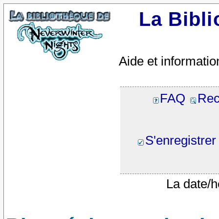
La Bibl
Aide et informatio
FAQ
Rec
S'enregistrer
La date/h