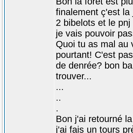
Bon la foret est pl
finalement ç'est la
2 bibelots et le pnj
je vais pouvoir pa
Quoi tu as mal au 
pourtant! C'est pa
de denrée? bon bah
trouver...
...
..
.
Bon j'ai retourné la
j'ai fais un tours p