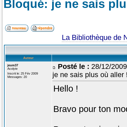
Bloqué: je ne sais plus
La Bibliothèque de 
Auteur
Posté le :
28/12/2009
jeum37
Acolyte
je ne sais plus où aller !
Inscrit le: 25 Fév 2009
Messages: 20
Hello !
Bravo pour ton modu