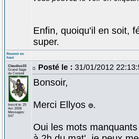
Enfin, quoiqu'il en soit, 
super.
Revenir en
haut
Posté le :
31/01/2012 22:13
Claudius33
Grand Sage
du Conseil
Bonsoir,
Merci Ellyos
.
Inscrit le: 25
Avr 2008
Messages:
547
Oui les mots manquants c
à 2h du mat', je peux me r