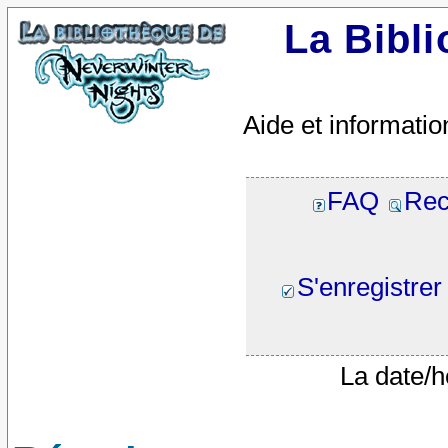
La Bibl
Aide et informatio
FAQ
Rec
S'enregistrer
La date/h