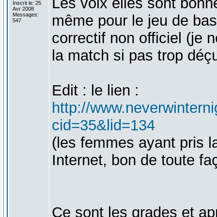
Les voix elles sont bonnes
Inscrit le: 25
Avr 2008
Messages:
même pour le jeu de base,
547
correctif non officiel (je
la match si pas trop dé
Edit : le lien :
http://www.neverwinterni
cid=35&lid=134
(les femmes ayant pris l
Internet, bon de toute faç
Ce sont les grades et ap