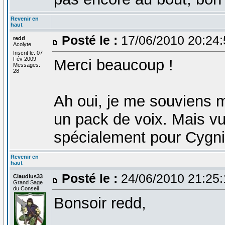
Revenir en
haut
Posté le :
17/06/2010 20:24
redd
Acolyte
Inscrit le: 07
Fév 2009
Merci beaucoup !
Messages:
28
Ah oui, je me souviens m
un pack de voix. Mais vu q
spécialement pour Cygni,
Revenir en
haut
Posté le :
24/06/2010 21:25
Claudius33
Grand Sage
du Conseil
Bonsoir redd,