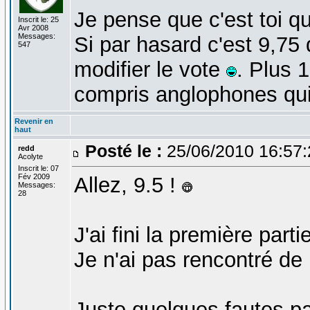
Je pense que c'est toi q
Inscrit le: 25
Avr 2008
Messages:
Si par hasard c'est 9,75 
547
modifier le vote
. Plus 
compris anglophones qui 
Revenir en
haut
Posté le :
25/06/2010 16:57
redd
Acolyte
Inscrit le: 07
Fév 2009
Allez, 9.5 !
Messages:
28
J'ai fini la première part
Je n'ai pas rencontré de 
Juste quelques fautes par