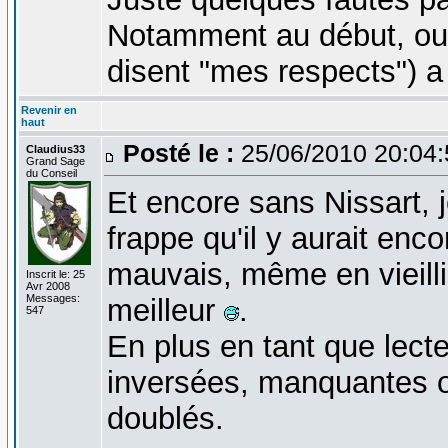
Notamment au début, ou l
disent "mes respects") a
Revenir en
haut
Posté le :
25/06/2010 20:04
Claudius33
Grand Sage
du Conseil
Et encore sans Nissart, 
frappe qu'il y aurait enc
mauvais, même en vieill
Inscrit le: 25
Avr 2008
Messages:
meilleur
.
547
En plus en tant que lecteu
inversées, manquantes o
doublés.