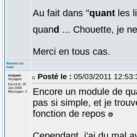
Au fait dans "
quant
les l
quan
d
... Chouette, je n
Merci en tous cas.
Revenir en
haut
Posté le :
05/03/2011 12:53
xrogaan
Voyageur
Inscrit le: 18
Jan 2009
Encore un module de qua
Messages: 2
pas si simple, et je trouv
fonction de repos
Cependant, j'ai du mal av