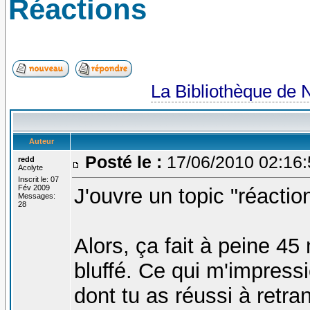
Réactions
La Bibliothèque de 
Auteur
Posté le :
17/06/2010 02:16
redd
Acolyte
Inscrit le: 07
Fév 2009
J'ouvre un topic "réactio
Messages:
28
Alors, ça fait à peine 45
bluffé. Ce qui m'impressio
dont tu as réussi à retr