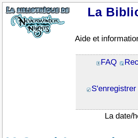
La Bibl
Aide et informatio
FAQ
Rec
S'enregistrer
La date/h