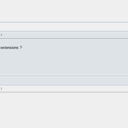
 :
+ extensions ?
 :