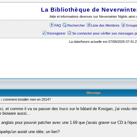
La Bibliothèque de Neverwinte
Aide et informations diverses sur Neverwinter Nights ains
FAQ
Rechercher
Liste des Membres
Groupes
S'enregistrer
Se connecter pour vérifier ses messages p
La date/heure actuelle est 07/08/2026 07:41:2
Message
 :
comment installer nwn en 2014?
ici, et comme il va se passer des trucs sur le bâtard de Kosigan, j'ai voulu ré
e bioware aussi...
n anglais pour pouvoir patcher avec une 1.69 que j'avais graver sur CD à l'époq
quelqu'un aurait une idée, un lien?