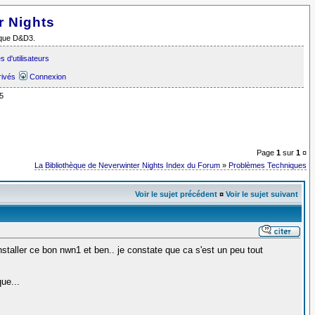
r Nights
i que D&D3.
 d'utilisateurs
rivés
Connexion
5
Page
1
sur
1
¤
La Bibliothèque de Neverwinter Nights Index du Forum
»
Problèmes Techniques
Voir le sujet précédent
¤
Voir le sujet suivant
installer ce bon nwn1 et ben.. je constate que ca s'est un peu tout
ue...