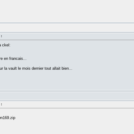
 :
 ckel:
e en francais...
 la vault le mois dernier tout allait bien...
 :
nwn169.zip