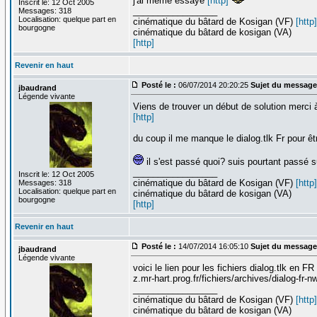
j'ai même essayé
[http]
Inscrit le: 12 Oct 2005
_________________
Messages: 318
Localisation: quelque part en
cinématique du bâtard de Kosigan (VF)
[http]
bourgogne
cinématique du bâtard de kosigan (VA)
[http]
Revenir en haut
Posté le :
06/07/2014 20:20:25
Sujet du message
jbaudrand
Légende vivante
Viens de trouver un début de solution merci à
[http]
du coup il me manque le dialog.tlk Fr pour êtr
il s'est passé quoi? suis pourtant passé sur
_________________
Inscrit le: 12 Oct 2005
cinématique du bâtard de Kosigan (VF)
[http]
Messages: 318
Localisation: quelque part en
cinématique du bâtard de kosigan (VA)
bourgogne
[http]
Revenir en haut
Posté le :
14/07/2014 16:05:10
Sujet du message
jbaudrand
Légende vivante
voici le lien pour les fichiers dialog.tlk en FR
z.mr-hart.prog.fr/fichiers/archives/dialog-fr-
_________________
cinématique du bâtard de Kosigan (VF)
[http]
cinématique du bâtard de kosigan (VA)