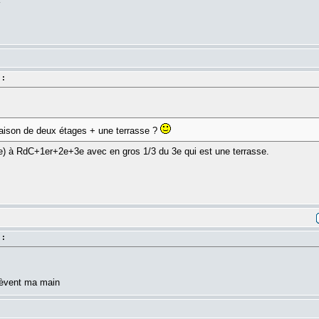
 :
maison de deux étages + une terrasse ?
) à RdC+1er+2e+3e avec en gros 1/3 du 3e qui est une terrasse.
 :
 lèvent ma main