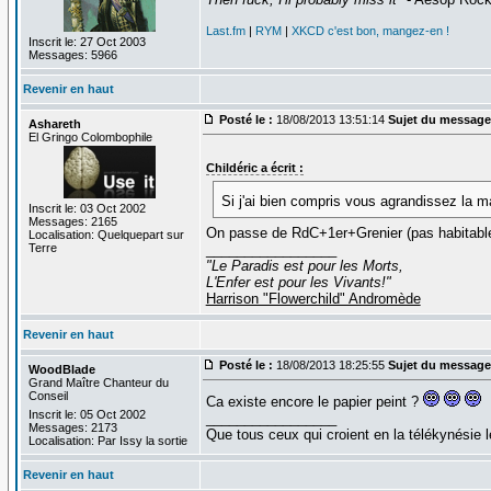
Last.fm
|
RYM
|
XKCD c'est bon, mangez-en !
Inscrit le: 27 Oct 2003
Messages: 5966
Revenir en haut
Posté le :
18/08/2013 13:51:14
Sujet du message
Ashareth
El Gringo Colombophile
Childéric a écrit :
Si j'ai bien compris vous agrandissez la 
Inscrit le: 03 Oct 2002
Messages: 2165
On passe de RdC+1er+Grenier (pas habitable
Localisation: Quelquepart sur
Terre
_________________
"Le Paradis est pour les Morts,
L'Enfer est pour les Vivants!"
Harrison "Flowerchild" Andromède
Revenir en haut
Posté le :
18/08/2013 18:25:55
Sujet du message
WoodBlade
Grand Maître Chanteur du
Conseil
Ca existe encore le papier peint ?
Inscrit le: 05 Oct 2002
_________________
Messages: 2173
Que tous ceux qui croient en la télékynésie
Localisation: Par Issy la sortie
Revenir en haut