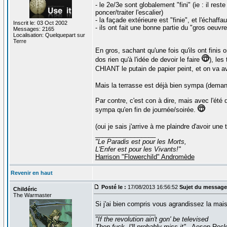
- le 2e/3e sont globalement "fini" (ie : il rest
poncer/traiter l'escalier)
- la façade extérieure est "finie", et l'échaff
Inscrit le: 03 Oct 2002
- ils ont fait une bonne partie du "gros oeuvr
Messages: 2165
Localisation: Quelquepart sur
Terre
En gros, sachant qu'une fois qu'ils ont finis 
dos rien qu'à l'idée de devoir le faire
), les
CHIANT le putain de papier peint, et on va av
Mais la terrasse est déjà bien sympa (demande
Par contre, c'est con à dire, mais avec l'été
sympa qu'en fin de journée/soirée.
(oui je sais j'arrive à me plaindre d'avoir une
_________________
"Le Paradis est pour les Morts,
L'Enfer est pour les Vivants!"
Harrison "Flowerchild" Andromède
Revenir en haut
Posté le :
17/08/2013 16:56:52
Sujet du message
Childéric
The Warmaster
Si j'ai bien compris vous agrandissez la ma
_________________
"If the revolution ain't gon' be televised
Then fuck, I'll probably miss it"
- Aesop Roc