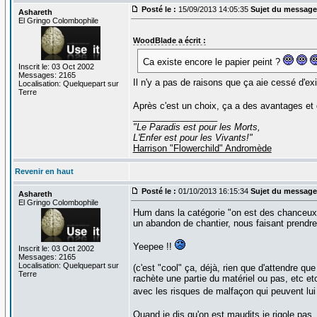
Posté le :
15/09/2013 14:05:35
Sujet du message
Ashareth
El Gringo Colombophile
WoodBlade a écrit :
Ca existe encore le papier peint ?
Inscrit le: 03 Oct 2002
Messages: 2165
Il n'y a pas de raisons que ça aie cessé d'exi
Localisation: Quelquepart sur
Terre
Après c'est un choix, ça a des avantages et
_________________
"Le Paradis est pour les Morts,
L'Enfer est pour les Vivants!"
Harrison "Flowerchild" Andromède
Revenir en haut
Posté le :
01/10/2013 16:15:34
Sujet du message
Ashareth
El Gringo Colombophile
Hum dans la catégorie "on est des chanceux no
un abandon de chantier, nous faisant prendre 
Yeepee !!
Inscrit le: 03 Oct 2002
Messages: 2165
Localisation: Quelquepart sur
(c'est "cool" ça, déjà, rien que d'attendre que
Terre
rachète une partie du matériel ou pas, etc et
avec les risques de malfaçon qui peuvent lu
Quand je dis qu'on est maudits je rigole pas