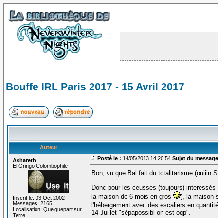
Bouffe IRL Paris 2017 - 15 Avril 2017
Auteur
Posté le :
14/05/2013 14:20:54
Sujet du message
Ashareth
El Gringo Colombophile
Bon, vu que Bal fait du totalitarisme (ouiiin 
Donc pour les ceusses (toujours) interessés 
la maison de 6 mois en gros
), la maison 
Inscrit le: 03 Oct 2002
Messages: 2165
l'hébergement avec des escaliers en quantité
Localisation: Quelquepart sur
14 Juillet "sépapossibl on est oqp".
Terre