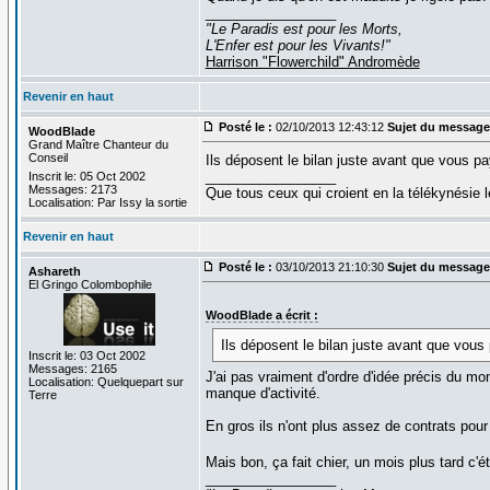
_________________
"Le Paradis est pour les Morts,
L'Enfer est pour les Vivants!"
Harrison "Flowerchild" Andromède
Revenir en haut
Posté le :
02/10/2013 12:43:12
Sujet du message
WoodBlade
Grand Maître Chanteur du
Conseil
Ils déposent le bilan juste avant que vous pay
_________________
Inscrit le: 05 Oct 2002
Messages: 2173
Que tous ceux qui croient en la télékynésie
Localisation: Par Issy la sortie
Revenir en haut
Posté le :
03/10/2013 21:10:30
Sujet du message
Ashareth
El Gringo Colombophile
WoodBlade a écrit :
Ils déposent le bilan juste avant que vous 
Inscrit le: 03 Oct 2002
Messages: 2165
J'ai pas vraiment d'ordre d'idée précis du mo
Localisation: Quelquepart sur
manque d'activité.
Terre
En gros ils n'ont plus assez de contrats pour
Mais bon, ça fait chier, un mois plus tard c'ét
_________________