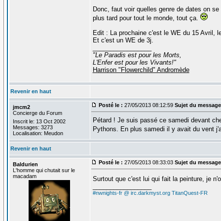
Donc, faut voir quelles genre de dates on se 
plus tard pour tout le monde, tout ça.
Edit : La prochaine c'est le WE du 15 Avril, 
Et c'est un WE de 3j.
_________________
"Le Paradis est pour les Morts,
L'Enfer est pour les Vivants!"
Harrison "Flowerchild" Andromède
Revenir en haut
Posté le :
27/05/2013 08:12:59
Sujet du message
jmcm2
Concierge du Forum
Pétard ! Je suis passé ce samedi devant chez
Inscrit le: 13 Oct 2002
Messages: 3273
Pythons. En plus samedi il y avait du vent j'a
Localisation: Meudon
Revenir en haut
Posté le :
27/05/2013 08:33:03
Sujet du message
Baldurien
L'homme qui chutait sur le
macadam
Surtout que c'est lui qui fait la peinture, je n
_________________
#nwnights-fr @ irc.darkmyst.org
TitanQuest-FR