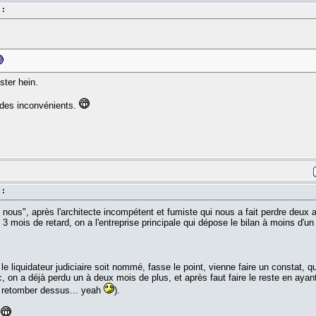
 :
ster hein.
 des inconvénients.
 :
us", après l'architecte incompétent et fumiste qui nous a fait perdre deux ans
3 mois de retard, on a l'entreprise principale qui dépose le bilan à moins d'un
 le liquidateur judiciaire soit nommé, fasse le point, vienne faire un constat, q
c, on a déjà perdu un à deux mois de plus, et après faut faire le reste en aya
i retomber dessus... yeah
).
.