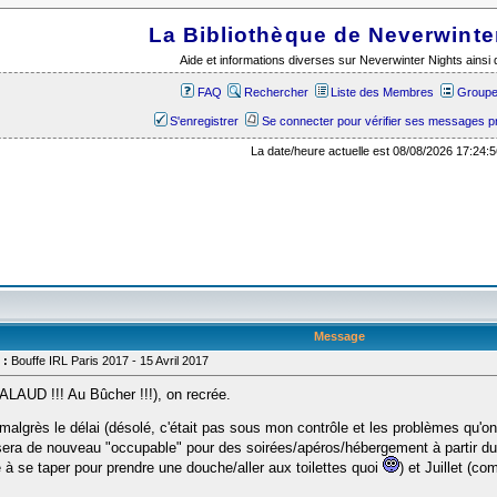
La Bibliothèque de Neverwinte
Aide et informations diverses sur Neverwinter Nights ains
FAQ
Rechercher
Liste des Membres
Groupes
S'enregistrer
Se connecter pour vérifier ses messages p
La date/heure actuelle est 08/08/2026 17:24:5
Message
 :
Bouffe IRL Paris 2017 - 15 Avril 2017
SALAUD !!! Au Bûcher !!!), on recrée.
malgrès le délai (désolé, c'était pas sous mon contrôle et les problèmes qu'o
sera de nouveau "occupable" pour des soirées/apéros/hébergement à partir du 
 à se taper pour prendre une douche/aller aux toilettes quoi
) et Juillet (co