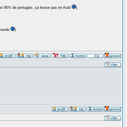
c'est 95% de portugais, ça bosse pas en Août
).
a merde
)