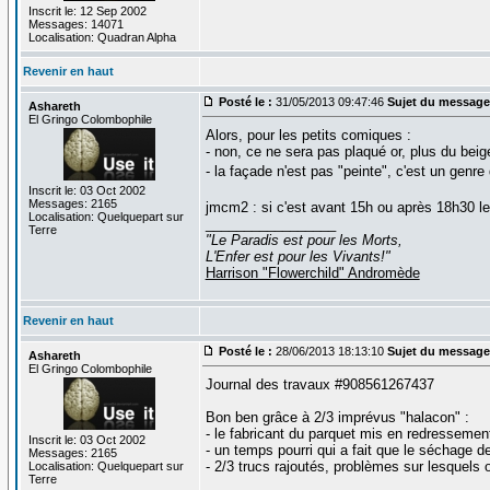
Inscrit le: 12 Sep 2002
Messages: 14071
Localisation: Quadran Alpha
Revenir en haut
Posté le :
31/05/2013 09:47:46
Sujet du message
Ashareth
El Gringo Colombophile
Alors, pour les petits comiques :
- non, ce ne sera pas plaqué or, plus du beige
- la façade n'est pas "peinte", c'est un genre 
Inscrit le: 03 Oct 2002
Messages: 2165
jmcm2 : si c'est avant 15h ou après 18h30 l
Localisation: Quelquepart sur
_________________
Terre
"Le Paradis est pour les Morts,
L'Enfer est pour les Vivants!"
Harrison "Flowerchild" Andromède
Revenir en haut
Posté le :
28/06/2013 18:13:10
Sujet du message
Ashareth
El Gringo Colombophile
Journal des travaux #908561267437
Bon ben grâce à 2/3 imprévus "halacon" :
- le fabricant du parquet mis en redressement 
Inscrit le: 03 Oct 2002
- un temps pourri qui a fait que le séchage d
Messages: 2165
- 2/3 trucs rajoutés, problèmes sur lesquels 
Localisation: Quelquepart sur
Terre