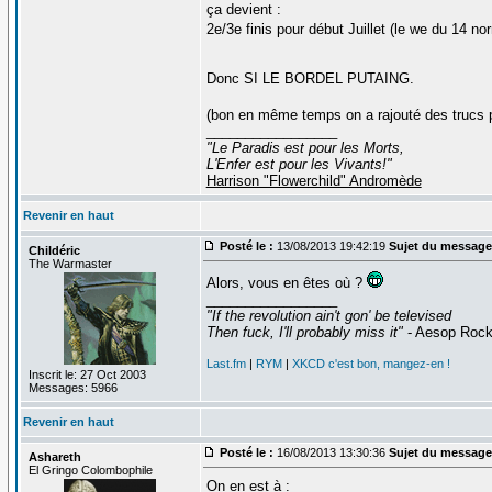
ça devient :
2e/3e finis pour début Juillet (le we du 14 
Donc SI LE BORDEL PUTAING.
(bon en même temps on a rajouté des trucs pa
_________________
"Le Paradis est pour les Morts,
L'Enfer est pour les Vivants!"
Harrison "Flowerchild" Andromède
Revenir en haut
Posté le :
13/08/2013 19:42:19
Sujet du message
Childéric
The Warmaster
Alors, vous en êtes où ?
_________________
"If the revolution ain't gon' be televised
Then fuck, I'll probably miss it"
- Aesop Roc
Last.fm
|
RYM
|
XKCD c'est bon, mangez-en !
Inscrit le: 27 Oct 2003
Messages: 5966
Revenir en haut
Posté le :
16/08/2013 13:30:36
Sujet du message
Ashareth
El Gringo Colombophile
On en est à :