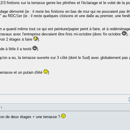
e 2/3 finitions sur la terrasse genre les plinthes et l'éclairage et le volet de la
audage démonté (ie : il reste les finitions en bas de mur qui ne pouvaient pas êt
e" au RDC/1er (ie : il reste quelques cloisons et une dalle au premier, une fenêt
on a quand même tout ce qui est peinture/papier peint à faire, et à redéménager
 travaux avec l'entreprise devraient être finis mi-octobre (donc fin octobre
),
oir 2 étages à faire
).
 à little il a testé
).
 qu'on a eu, la terrasse ouverte sur 3 côté (dont le Sud) avec globalement pas g
 terrasse et un putain d'été
)
 :
ison de deux étages + une terrasse ?
k