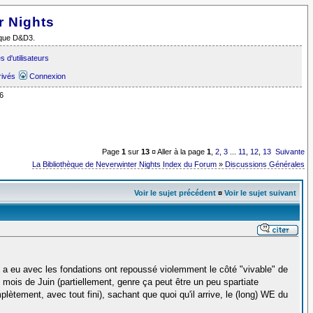
r Nights
i que D&D3.
 d'utilisateurs
rivés
Connexion
6
Page
1
sur
13
¤ Aller à la page
1
,
2
,
3
...
11
,
12
,
13
Suivante
La Bibliothèque de Neverwinter Nights Index du Forum
»
Discussions Générales
Voir le sujet précédent
¤
Voir le sujet suivant
n a eu avec les fondations ont repoussé violemment le côté "vivable" de
mois de Juin (partiellement, genre ça peut être un peu spartiate
mplètement, avec tout fini), sachant que quoi qu'il arrive, le (long) WE du