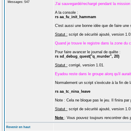
Messages: 547
J'ai sauvegardé/rechargé pendant la mission
A la console :
rs aa_fu_init_hammam
C'est aussi une bonne idée que de faire une 
Statut :
script de sécurité ajouté, version 1.0
Quand je trouve le registre dans la zone du 
Pour faire avancer le journal de quête :
rs sd_debug_quest("q_murder", 20)
Statut :
corrigé, version 1.01.
Eyadou reste dans le groupe alorq qu'il aurait
Normalement un script s'exécute à la fin de l
rs aa_tc_nina_leave
Note : Cela ne bloque pas le jeu. Il finira par
Statut :
script de sécurité ajouté, version 1.0
Note
: Vous pouvez toujours rencontrer des 
Revenir en haut