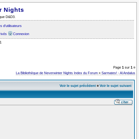
r Nights
i que D&D3.
 d'utilisateurs
rivés
Connexion
1
Page
1
sur
1
¤
La Bibliothèque de Neverwinter Nights Index du Forum
»
Sarmates! - Al Andalus
Voir le sujet précédent
¤
Voir le sujet suivant