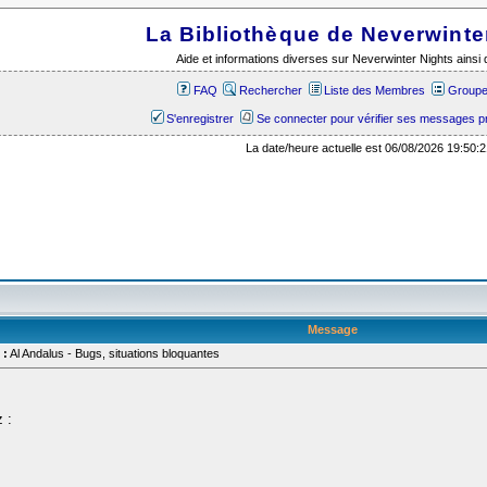
La Bibliothèque de Neverwinte
Aide et informations diverses sur Neverwinter Nights ains
FAQ
Rechercher
Liste des Membres
Groupes
S'enregistrer
Se connecter pour vérifier ses messages p
La date/heure actuelle est 06/08/2026 19:50:2
Message
 :
Al Andalus - Bugs, situations bloquantes
 :