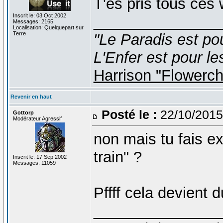
T'es pris tous ces
Inscrit le: 03 Oct 2002
_______________
Messages: 2165
Localisation: Quelquepart sur
Terre
"Le Paradis est po
L'Enfer est pour le
Harrison "Flowerc
Revenir en haut
Posté le :
22/10/2015
Gottorp
Modérateur Agressif
non mais tu fais exp
train" ?
Inscrit le: 17 Sep 2002
Messages: 11059
Pffff cela devient 
_______________