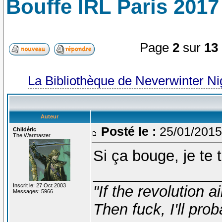
Bouffe IRL Paris 2017 
Page
2
sur
13
La Bibliothèque de Neverwinter N
Auteur
Posté le :
25/01/2015
Childéric
The Warmaster
Si ça bouge, je te
_______________
Inscrit le: 27 Oct 2003
"If the revolution a
Messages: 5966
Then fuck, I'll prob