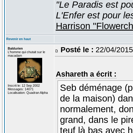
"Le Paradis est po
L'Enfer est pour le
Harrison "Flowerc
Revenir en haut
Posté le :
22/04/2015
Baldurien
L'homme qui chutait sur le
macadam
Ashareth a écrit :
Seb déménage (pou
Inscrit le: 12 Sep 2002
Messages: 14071
Localisation: Quadran Alpha
de la maison) dan
normalement, don
grand, dans le pir
teuf là bas avec 