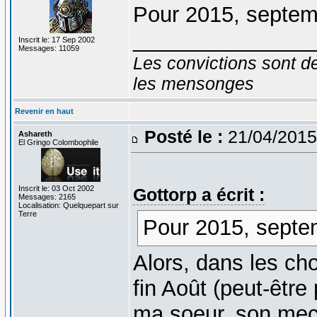
Pour 2015, septemb
_______________
Inscrit le: 17 Sep 2002
Messages: 11059
Les convictions sont d
les mensonges
Revenir en haut
Posté le :
21/04/2015
Ashareth
El Gringo Colombophile
Inscrit le: 03 Oct 2002
Gottorp a écrit :
Messages: 2165
Localisation: Quelquepart sur
Terre
Pour 2015, septem
Alors, dans les ch
fin Août (peut-être
ma soeur, son mec.