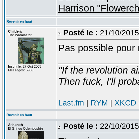
Harrison "Flowerc
Revenir en haut
Posté le :
21/10/2015
Childéric
The Warmaster
Pas possible pour
_______________
Inscrit le: 27 Oct 2003
"If the revolution a
Messages: 5966
Then fuck, I'll prob
Last.fm
|
RYM
|
XKCD c
Revenir en haut
Posté le :
22/10/2015
Ashareth
El Gringo Colombophile