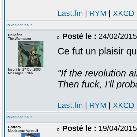
Last.fm
|
RYM
|
XKCD c
Revenir en haut
Posté le :
24/02/2015
Childéric
The Warmaster
Ce fut un plaisir q
_______________
Inscrit le: 27 Oct 2003
"If the revolution a
Messages: 5966
Then fuck, I'll prob
Last.fm
|
RYM
|
XKCD c
Revenir en haut
Posté le :
19/04/2015
Gottorp
Modérateur Agressif