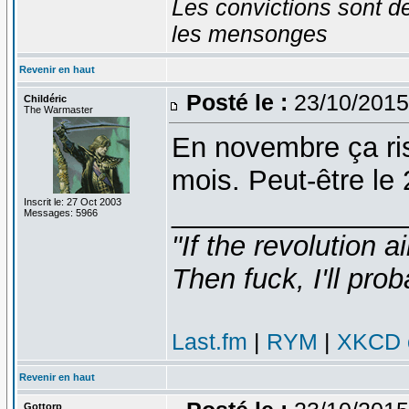
Les convictions sont d
les mensonges
Revenir en haut
Posté le :
23/10/2015
Childéric
The Warmaster
En novembre ça risq
mois. Peut-être le 
Inscrit le: 27 Oct 2003
_______________
Messages: 5966
"If the revolution a
Then fuck, I'll prob
Last.fm
|
RYM
|
XKCD c
Revenir en haut
Gottorp