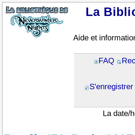
La Bibl
Aide et informatio
FAQ
Rec
S'enregistrer
La date/h