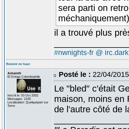
sera parti on retr
méchaniquement)
il a trouvé plus pr
_______________
#nwnights-fr @ irc.dar
Revenir en haut
Posté le :
22/04/2015
Ashareth
El Gringo Colombophile
Le "bled" c'était G
Inscrit le: 03 Oct 2002
maison, moins en RE
Messages: 2165
Localisation: Quelquepart sur
Terre
de l'autre côté de 
_______________