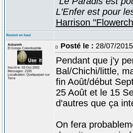
"Le Paradis est po
L'Enfer est pour le
Harrison "Flowerc
Revenir en haut
Posté le :
28/07/2015
Ashareth
El Gringo Colombophile
Pendant que j'y pen
Inscrit le: 03 Oct 2002
Bal/Chichi/little, 
Messages: 2165
Localisation: Quelquepart sur
Terre
fin Août/début Sep
25 Août et le 15 S
d'autres que ça int
On fera probableme