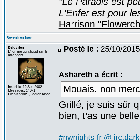
"Le Paradis est po
L'Enfer est pour le
Harrison "Flowerc
Revenir en haut
Posté le :
25/10/2015
Baldurien
L'homme qui chutait sur le
macadam
Ashareth a écrit :
Mouais, non merc
Inscrit le: 12 Sep 2002
Messages: 14071
Localisation: Quadran Alpha
Grillé, je suis sûr
bien, t'as une bell
_______________
#nwnights-fr @ irc.dar