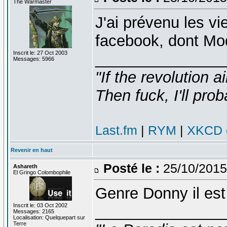
The Warmaster
J'ai prévenu les vi
facebook, dont Mo
Inscrit le: 27 Oct 2003
_______________
Messages: 5966
"If the revolution a
Then fuck, I'll prob
Last.fm
|
RYM
|
XKCD c
Revenir en haut
Posté le :
25/10/2015
Ashareth
El Gringo Colombophile
Genre Donny il est
Inscrit le: 03 Oct 2002
_______________
Messages: 2165
Localisation: Quelquepart sur
Terre