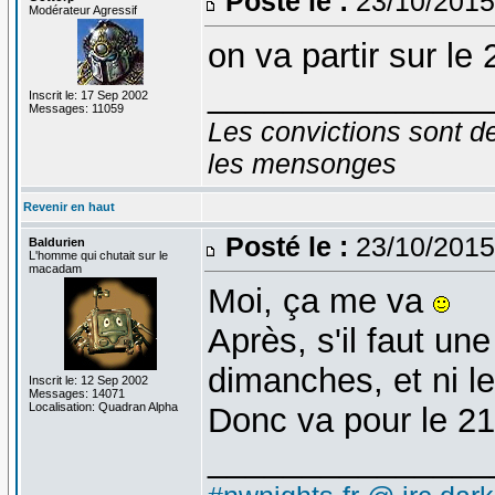
Posté le :
23/10/2015
Modérateur Agressif
on va partir sur le 
_______________
Inscrit le: 17 Sep 2002
Messages: 11059
Les convictions sont d
les mensonges
Revenir en haut
Posté le :
23/10/2015
Baldurien
L'homme qui chutait sur le
macadam
Moi, ça me va
Après, s'il faut un
dimanches, et ni le
Inscrit le: 12 Sep 2002
Messages: 14071
Localisation: Quadran Alpha
Donc va pour le 21
_______________