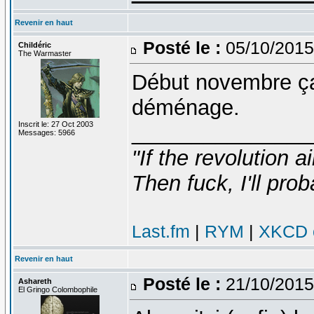
Revenir en haut
Posté le :
05/10/2015
Childéric
The Warmaster
Début novembre ça 
déménage.
Inscrit le: 27 Oct 2003
_______________
Messages: 5966
"If the revolution a
Then fuck, I'll prob
Last.fm
|
RYM
|
XKCD c
Revenir en haut
Posté le :
21/10/2015
Ashareth
El Gringo Colombophile