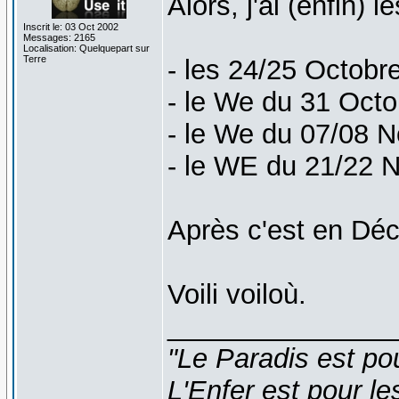
Alors, j'ai (enfin)
Inscrit le: 03 Oct 2002
Messages: 2165
Localisation: Quelquepart sur
Terre
- les 24/25 Octobre 
- le We du 31 Oct
- le We du 07/08 
- le WE du 21/22 
Après c'est en Dé
Voili voiloù.
_______________
"Le Paradis est po
L'Enfer est pour le