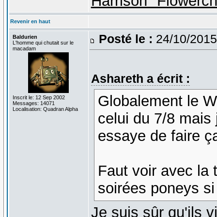
Harrison "Flowerc
Revenir en haut
Posté le :
24/10/2015
Baldurien
L'homme qui chutait sur le
macadam
Ashareth a écrit :
Globalement le W
Inscrit le: 12 Sep 2002
Messages: 14071
Localisation: Quadran Alpha
celui du 7/8 mais
essaye de faire ç
Faut voir avec la 
soirées poneys si
Je suis sûr qu'ils 