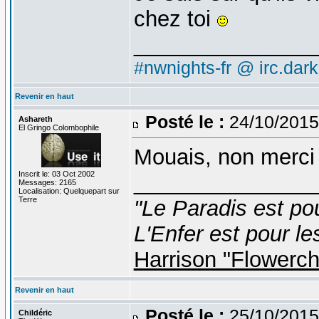
chez toi
_______________
#nwnights-fr @ irc.dar
Revenir en haut
Posté le :
24/10/2015
Ashareth
El Gringo Colombophile
Mouais, non merci
Inscrit le: 03 Oct 2002
_______________
Messages: 2165
Localisation: Quelquepart sur
Terre
"Le Paradis est po
L'Enfer est pour le
Harrison "Flowerc
Revenir en haut
Posté le :
25/10/2015
Childéric