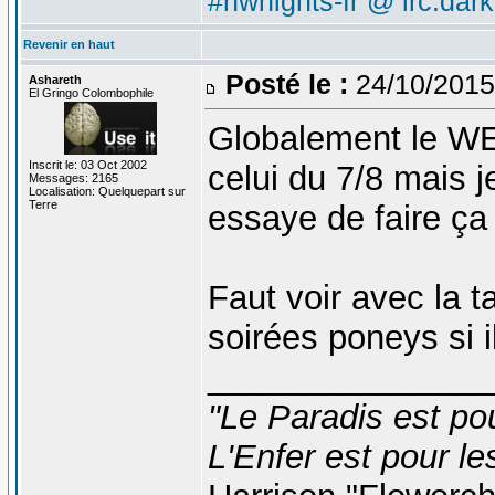
#nwnights-fr @ irc.dar
Revenir en haut
Posté le :
24/10/2015
Ashareth
El Gringo Colombophile
Globalement le WE
Inscrit le: 03 Oct 2002
celui du 7/8 mais 
Messages: 2165
Localisation: Quelquepart sur
Terre
essaye de faire ça
Faut voir avec la t
soirées poneys si i
_______________
"Le Paradis est po
L'Enfer est pour le