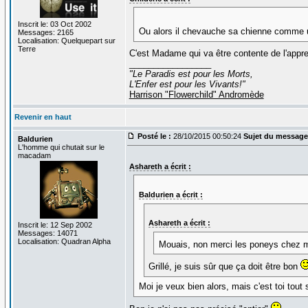
Inscrit le: 03 Oct 2002
Ou alors il chevauche sa chienne comme
Messages: 2165
Localisation: Quelquepart sur
Terre
C'est Madame qui va être contente de l'appre
_________________
"Le Paradis est pour les Morts,
L'Enfer est pour les Vivants!"
Harrison "Flowerchild" Andromède
Revenir en haut
Posté le :
28/10/2015 00:50:24
Sujet du message
Baldurien
L'homme qui chutait sur le
macadam
Ashareth a écrit :
Baldurien a écrit :
Ashareth a écrit :
Inscrit le: 12 Sep 2002
Messages: 14071
Localisation: Quadran Alpha
Mouais, non merci les poneys chez 
Grillé, je suis sûr que ça doit être bon
Moi je veux bien alors, mais c'est toi tout 