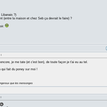
 Libanais ?)
(entre la maison et chez Seb ça devrait le faire) ?
oir.
 :
ncore, je me tate (et c'est bon), de toute façon je t'ai eu au tel.
n qui fait du poney sur moi !
dangereux que les mensonges
 :