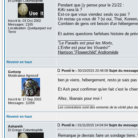
El Gringo Colombophile
Pendant que j'y pense pour le 21/22 :
KiKi sera là ?
Est-ce que vous viendez seuls ou pas ?
Un restau ça vous dit ? (si oui, Thaï, Koreen,
Inscrit le: 03 Oct 2002
Combien de gens ont besoin d'un hébergement 
Messages: 2165
Localisation: Quelquepart sur
Terre
Et autres questions farfelues histoire de prév
_________________
"Le Paradis est pour les Morts,
L'Enfer est pour les Vivants!"
Harrison "Flowerchild" Andromède
Revenir en haut
Posté le :
30/10/2015 20:48:08
Sujet du message
Gottorp
Modérateur Agressif
ben je viens, hébergement, resto je sais pas e
Et Ash peut confirmer qu'en fait c'est le chie
Allez, libanais pour moi !
Inscrit le: 17 Sep 2002
_________________
Messages: 11059
Les convictions sont des ennemis de la vérité plus 
Revenir en haut
Posté le :
01/11/2015 14:04:04
Sujet du message
Ashareth
El Gringo Colombophile
Remarque je devrais faire un sondage tiens.