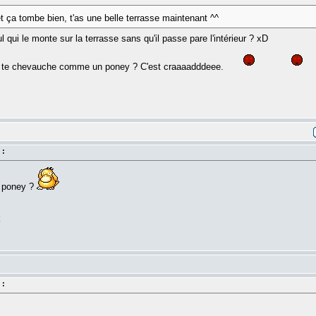
t ça tombe bien, t'as une belle terrasse maintenant ^^
l qui le monte sur la terrasse sans qu'il passe pare l'intérieur ? xD
qui te chevauche comme un poney ? C'est craaaadddeee.
 :
n poney ?
k
 :