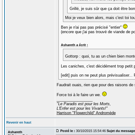
Grillé, je suis sûr que ça doit être bo
Moi je veux bien alors, mais c'est toi tou
Ben je n'ai pas pas précisé "entier"
(encore que j'ai pas trouvé de viande de p
Ashareth a écrit :
Gottorp : quoi, tu as un chien bien m
Les caniches, c'est décidément trop petit 
[edit] puis on ne peut plus prévisualiser..
Faudrait ouais, rien que pour des raisons de 
Force toi à le faire un we.
_________________
"Le Paradis est pour les Morts,
L'Enfer est pour les Vivants!"
Harrison "Flowerchild" Andromède
Revenir en haut
Posté le :
30/10/2015 15:54:46
Sujet du message
Ashareth