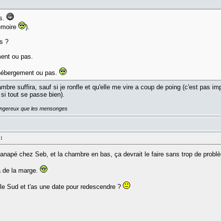
ns.
mémoire
).
as ?
ment ou pas.
 hébergement ou pas.
e suffira, sauf si je ronfle et qu'elle me vire a coup de poing (c'est pas imp
i tout se passe bien).
dangereux que les mensonges
:
anapé chez Seb, et la chambre en bas, ça devrait le faire sans trop de prob
à de la marge.
ns le Sud et t'as une date pour redescendre ?