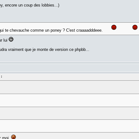
y, encore un coup des lobbies...)
é qui te chevauche comme un poney ? C'est craaaadddeee.
r lui
Faudra vraiment que je monte de version ce phpbb...
 :
z moi.