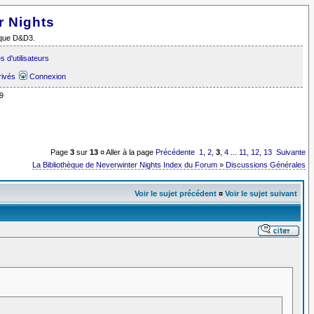
r Nights
i que D&D3.
 d'utilisateurs
rivés
Connexion
9
Page
3
sur
13
¤ Aller à la page
Précédente
1
,
2
,
3
,
4
...
11
,
12
,
13
Suivante
La Bibliothèque de Neverwinter Nights Index du Forum
»
Discussions Générales
Voir le sujet précédent
¤
Voir le sujet suivant