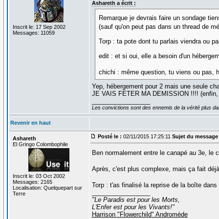
Ashareth a écrit :
Remarque je devrais faire un sondage tie
(sauf qu'on peut pas dans un thread de 
Inscrit le: 17 Sep 2002
Messages: 11059
Torp : ta pote dont tu parlais viendra ou p
edit : et si oui, elle a besoin d'un héberge
chichi : même question, tu viens ou pas,
Yep, hébergement pour 2 mais une seule chambr
JE VAIS FETER MA DEMISSION !!!! (enfin, s
_________________
Les convictions sont des ennemis de la vérité plus 
Revenir en haut
Posté le :
02/11/2015 17:25:11
Sujet du message 
Ashareth
El Gringo Colombophile
Ben normalement entre le canapé au 3e, le c
Après, c'est plus complexe, mais ça fait déj
Inscrit le: 03 Oct 2002
Messages: 2165
Torp : t'as finalisé la reprise de la boîte da
Localisation: Quelquepart sur
_________________
Terre
"Le Paradis est pour les Morts,
L'Enfer est pour les Vivants!"
Harrison "Flowerchild" Andromède