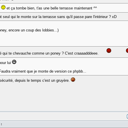
n
et ça tombe bien, t'as une belle terrasse maintenant ^^
t seul qui le monte sur la terrasse sans qu'il passe pare l'intérieur ? xD
oney, encore un coup des lobbies...)
onté qui te chevauche comme un poney ? C'est craaaadddeee.
pour lui
. Faudra vraiment que je monte de version ce phpbb...
sécurité, depuis le temps c'est un gruyère.
 :