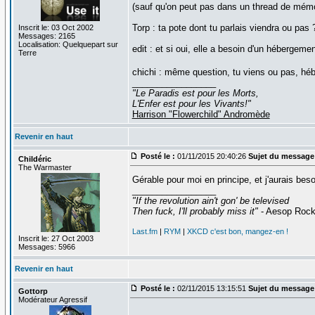
(sauf qu'on peut pas dans un thread de mém
Torp : ta pote dont tu parlais viendra ou pas 
Inscrit le: 03 Oct 2002
Messages: 2165
Localisation: Quelquepart sur
edit : et si oui, elle a besoin d'un hébergeme
Terre
chichi : même question, tu viens ou pas, h
_________________
"Le Paradis est pour les Morts,
L'Enfer est pour les Vivants!"
Harrison "Flowerchild" Andromède
Revenir en haut
Posté le :
01/11/2015 20:40:26
Sujet du message
Childéric
The Warmaster
Gérable pour moi en principe, et j'aurais bes
_________________
"If the revolution ain't gon' be televised
Then fuck, I'll probably miss it"
- Aesop Roc
Last.fm
|
RYM
|
XKCD c'est bon, mangez-en !
Inscrit le: 27 Oct 2003
Messages: 5966
Revenir en haut
Posté le :
02/11/2015 13:15:51
Sujet du message
Gottorp
Modérateur Agressif