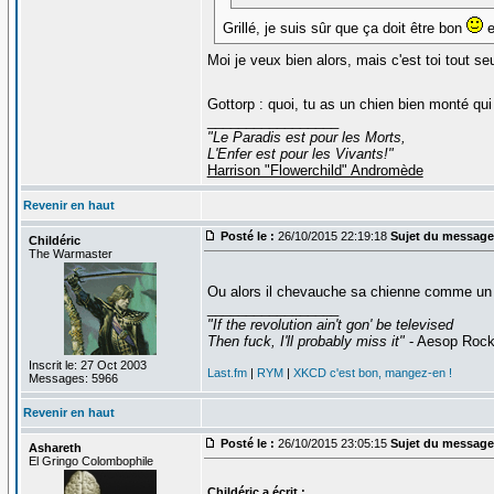
Grillé, je suis sûr que ça doit être bon
e
Moi je veux bien alors, mais c'est toi tout seu
Gottorp : quoi, tu as un chien bien monté 
_________________
"Le Paradis est pour les Morts,
L'Enfer est pour les Vivants!"
Harrison "Flowerchild" Andromède
Revenir en haut
Posté le :
26/10/2015 22:19:18
Sujet du message
Childéric
The Warmaster
Ou alors il chevauche sa chienne comme u
_________________
"If the revolution ain't gon' be televised
Then fuck, I'll probably miss it"
- Aesop Roc
Inscrit le: 27 Oct 2003
Last.fm
|
RYM
|
XKCD c'est bon, mangez-en !
Messages: 5966
Revenir en haut
Posté le :
26/10/2015 23:05:15
Sujet du message
Ashareth
El Gringo Colombophile
Childéric a écrit :