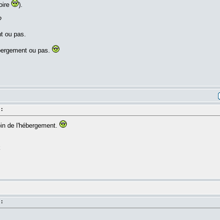
oire
).
?
nt ou pas.
ébergement ou pas.
 :
oin de l'hébergement.
k
 :