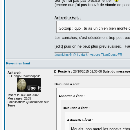
Ben je n'ai pas pas précisé "entier"
(encore que j'ai pas trouvé de viande de pone
Ashareth a écrit :
Gottorp : quoi, tu as un chien bien mont
Les caniches, c'est décidément trop petit pou
[edit] puis on ne peut plus prévisualiser... 
_________________
#nwnights-fr @ irc.darkmyst.org
TitanQuest-FR
Revenir en haut
Posté le :
28/10/2015 01:36:08
Sujet du message
Ashareth
El Gringo Colombophile
Baldurien a écrit :
Inscrit le: 03 Oct 2002
Ashareth a écrit :
Messages: 2165
Localisation: Quelquepart sur
Terre
Baldurien a écrit :
Ashareth a écrit :
Mouais, non merci les poneys che