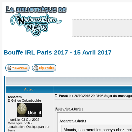
Bouffe IRL Paris 2017 - 15 Avril 2017
Auteur
Posté le :
26/10/2015 20:28:03
Sujet du message
Ashareth
El Gringo Colombophile
Baldurien a écrit :
Inscrit le: 03 Oct 2002
Ashareth a écrit :
Messages: 2165
Localisation: Quelquepart sur
Mouais, non merci les poneys chez mo
Terre