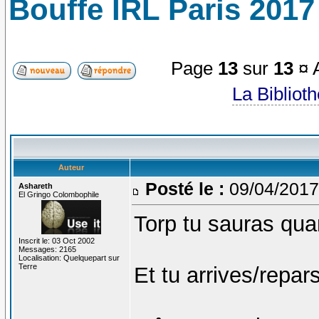
Bouffe IRL Paris 2017 
Page
13
sur
13
¤ A
La Bibliot
Auteur
Posté le :
09/04/2017
Ashareth
El Gringo Colombophile
Torp tu sauras qua
Inscrit le: 03 Oct 2002
Messages: 2165
Localisation: Quelquepart sur
Terre
Et tu arrives/repar