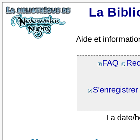
La Bibl
Aide et informatio
FAQ
Rec
S'enregistrer
La date/h