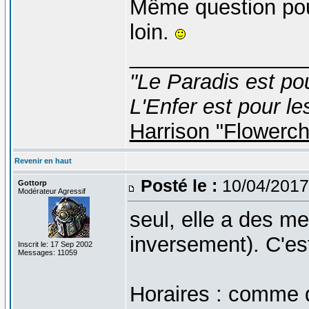
Même question pour
loin.
_______________
"Le Paradis est po
L'Enfer est pour le
Harrison "Flowerc
Revenir en haut
Posté le :
10/04/2017
Gottorp
Modérateur Agressif
seul, elle a des m
inversement). C'est
Inscrit le: 17 Sep 2002
Messages: 11059
Horaires : comme d