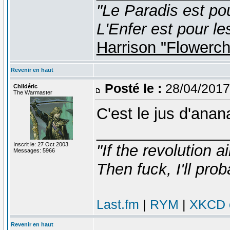
"Le Paradis est po
L'Enfer est pour le
Harrison "Flowerc
Revenir en haut
Posté le :
28/04/2017
Childéric
The Warmaster
C'est le jus d'anan
_______________
Inscrit le: 27 Oct 2003
"If the revolution a
Messages: 5966
Then fuck, I'll prob
Last.fm
|
RYM
|
XKCD c
Revenir en haut