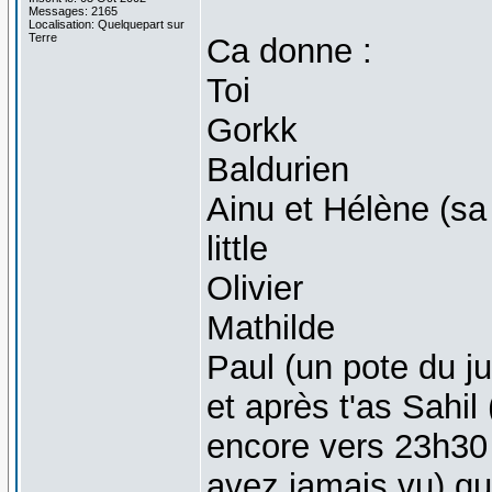
Messages: 2165
Localisation: Quelquepart sur
Terre
Ca donne :
Toi
Gorkk
Baldurien
Ainu et Hélène (sa
little
Olivier
Mathilde
Paul (un pote du j
et après t'as Sahil
encore vers 23h30
avez jamais vu) qui