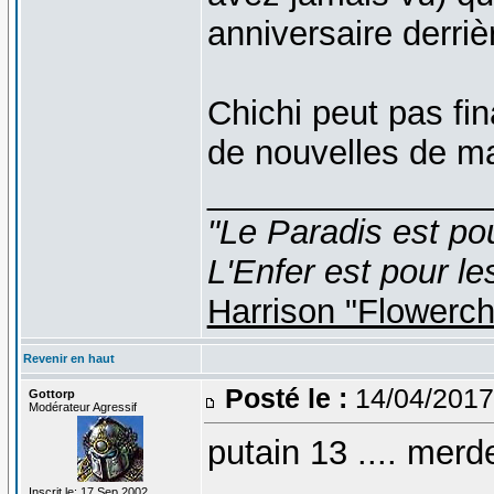
anniversaire derriè
Chichi peut pas fi
de nouvelles de m
_______________
"Le Paradis est po
L'Enfer est pour le
Harrison "Flowerc
Revenir en haut
Posté le :
14/04/2017
Gottorp
Modérateur Agressif
putain 13 .... merd
_______________
Inscrit le: 17 Sep 2002