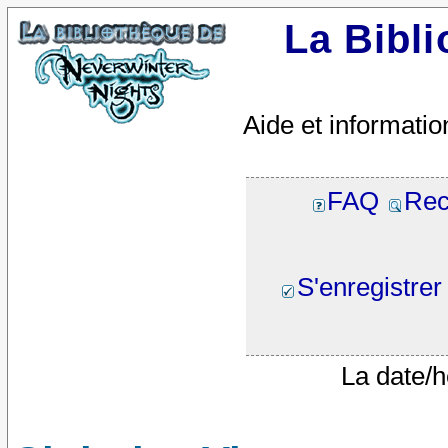
La Bibl
Aide et informatio
FAQ
Rec
S'enregistrer
La date/h