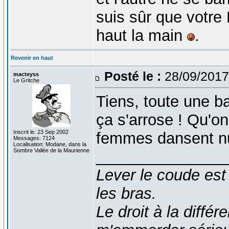
suis sûr que votre 
haut la main
.
Revenir en haut
Posté le :
28/09/2017
macteyss
Le Gritche
Tiens, toute une b
ça s'arrose ! Qu'on
Inscrit le: 23 Sep 2002
femmes dansent nue
Messages: 7124
Localisation: Modane, dans la
Sombre Vallée de la Maurienne
_______________
Lever le coude est
les bras.
Le droit à la diff