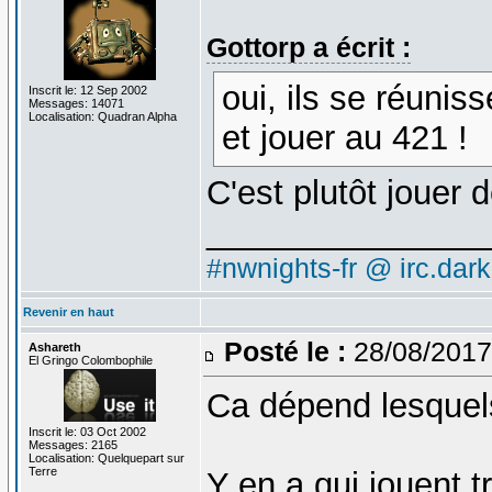
Gottorp a écrit :
oui, ils se réunis
Inscrit le: 12 Sep 2002
Messages: 14071
Localisation: Quadran Alpha
et jouer au 421 !
C'est plutôt jouer
_______________
#nwnights-fr @ irc.dar
Revenir en haut
Posté le :
28/08/2017
Ashareth
El Gringo Colombophile
Ca dépend lesquels
Inscrit le: 03 Oct 2002
Messages: 2165
Localisation: Quelquepart sur
Terre
Y en a qui jouent t