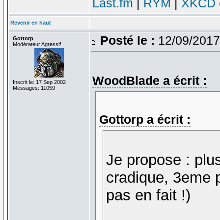
Last.fm
|
RYM
|
XKCD c
Revenir en haut
Posté le :
12/09/2017
Gottorp
Modérateur Agressif
WoodBlade a écrit :
Inscrit le: 17 Sep 2002
Messages: 11059
Gottorp a écrit :
Je propose : plu
cradique, 3eme p
pas en fait !)