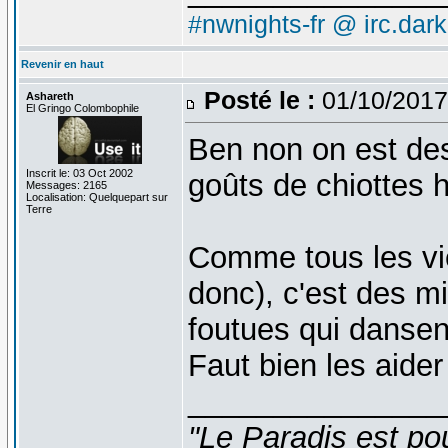
#nwnights-fr @ irc.dar
Revenir en haut
Posté le :
01/10/2017
Ashareth
El Gringo Colombophile
Ben non on est de
Inscrit le: 03 Oct 2002
goûts de chiottes h
Messages: 2165
Localisation: Quelquepart sur
Terre
Comme tous les vi
donc), c'est des m
foutues qui dansen
Faut bien les aide
_______________
"Le Paradis est po