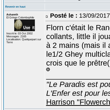
Revenir en haut
Posté le :
13/09/2017
Ashareth
El Gringo Colombophile
Florn c'était le Ra
Inscrit le: 03 Oct 2002
collants, little il 
Messages: 2165
Localisation: Quelquepart sur
Terre
à 2 mains (mais il 
le1/2 Ghey multicl
crois que le prêtr
_______________
"Le Paradis est po
L'Enfer est pour le
Harrison "Flowerc