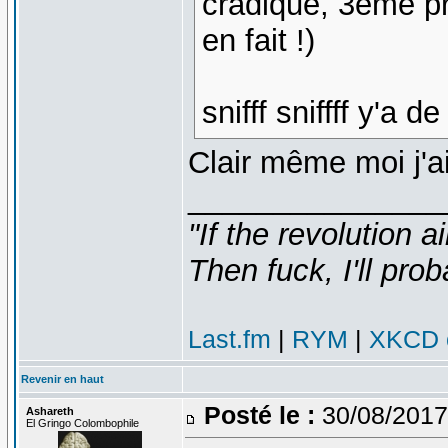
cradique, 3eme pr
en fait !)
snifff sniffff y'a 
Clair même moi j'a
_______________
"If the revolution a
Then fuck, I'll prob
Last.fm
|
RYM
|
XKCD c
Revenir en haut
Posté le :
30/08/2017
Ashareth
El Gringo Colombophile