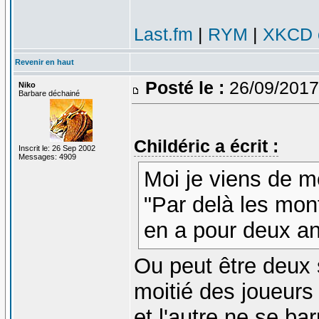
Last.fm
|
RYM
|
XKCD c
Revenir en haut
Posté le :
26/09/2017
Niko
Barbare déchainé
Childéric a écrit :
Inscrit le: 26 Sep 2002
Messages: 4909
Moi je viens de 
"Par delà les mon
en a pour deux a
Ou peut être deux 
moitié des joueurs
et l'autre ne se b