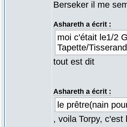
Berseker il me se
Ashareth a écrit :
moi c'était le1/2 
Tapette/Tisserand
tout est dit
Ashareth a écrit :
le prêtre(nain po
, voila Torpy, c'est