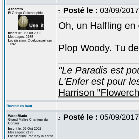
Posté le :
03/09/2017
Ashareth
El Gringo Colombophile
Oh, un Halfling en 
Inscrit le: 03 Oct 2002
Messages: 2165
Localisation: Quelquepart sur
Terre
Plop Woody. Tu de
_______________
"Le Paradis est po
L'Enfer est pour le
Harrison "Flowerc
Revenir en haut
Posté le :
05/09/2017
WoodBlade
Grand Maître Chanteur du
Conseil
Inscrit le: 05 Oct 2002
Messages: 2173
Localisation: Par Issy la sortie