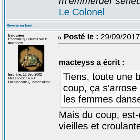
m'emmerder série
Le Colonel
Revenir en haut
Posté le :
29/09/2017
Baldurien
L'homme qui chutait sur le
macadam
macteyss a écrit :
Tiens, toute une 
Inscrit le: 12 Sep 2002
Messages: 14071
Localisation: Quadran Alpha
coup, ça s'arrose 
les femmes dansen
Mais du coup, est
vieilles et croulant
_______________