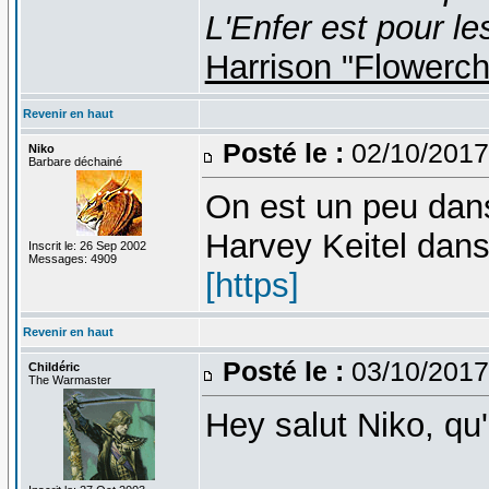
L'Enfer est pour le
Harrison "Flowerc
Revenir en haut
Posté le :
02/10/2017
Niko
Barbare déchainé
On est un peu dans
Harvey Keitel dans
Inscrit le: 26 Sep 2002
Messages: 4909
[https]
Revenir en haut
Posté le :
03/10/2017
Childéric
The Warmaster
Hey salut Niko, qu