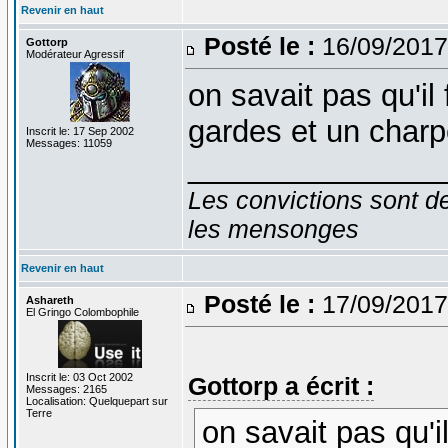
Revenir en haut
Posté le :
16/09/2017
Gottorp
Modérateur Agressif
on savait pas qu'il 
gardes et un charp
Inscrit le: 17 Sep 2002
Messages: 11059
_______________
Les convictions sont d
les mensonges
Revenir en haut
Posté le :
17/09/2017
Ashareth
El Gringo Colombophile
Inscrit le: 03 Oct 2002
Gottorp a écrit :
Messages: 2165
Localisation: Quelquepart sur
Terre
on savait pas qu'il