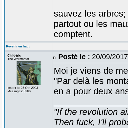
sauvez les arbres;
partout ou les mau
comptent.
Revenir en haut
Posté le :
20/09/2017
Childéric
The Warmaster
Moi je viens de m
"Par delà les mont
Inscrit le: 27 Oct 2003
en a pour deux an
Messages: 5966
_______________
"If the revolution a
Then fuck, I'll prob