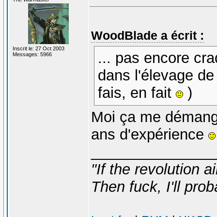
WoodBlade a écrit :
Inscrit le: 27 Oct 2003
... pas encore cra
Messages: 5966
dans l'élevage de
fais, en fait
)
Moi ça me démange 
ans d'expérience
_______________
"If the revolution a
Then fuck, I'll prob