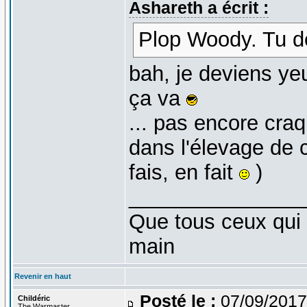
Ashareth a écrit :
Plop Woody. Tu d
bah, je deviens ye
ça va
... pas encore craq
dans l'élevage de 
fais, en fait
)
_______________
Que tous ceux qui 
main
Revenir en haut
Posté le :
07/09/2017
Childéric
The Warmaster