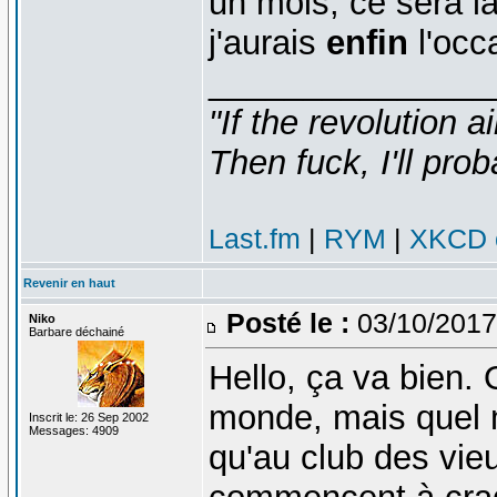
un mois, ce sera 
j'aurais
enfin
l'occa
_______________
"If the revolution a
Then fuck, I'll prob
Last.fm
|
RYM
|
XKCD c
Revenir en haut
Posté le :
03/10/2017
Niko
Barbare déchainé
Hello, ça va bien.
monde, mais quel m
Inscrit le: 26 Sep 2002
Messages: 4909
qu'au club des vieu