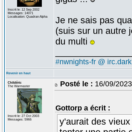
Inscrit le: 12 Sep 2002
Messages: 14071
Localisation: Quadran Alpha
Je ne sais pas qua
(suis sur un autre 
du multi
_______________
#nwnights-fr @ irc.dar
Revenir en haut
Posté le :
16/09/2023
Childéric
The Warmaster
Gottorp a écrit :
Inscrit le: 27 Oct 2003
y'aurait des vieux
Messages: 5966