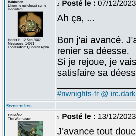
Posté le :
07/12/2023
Baldurien
L'homme qui chutait sur le
macadam
Ah ça, ...
Bon j'ai avancé. J'
Inscrit le: 12 Sep 2002
Messages: 14071
Localisation: Quadran Alpha
renier sa déesse.
Si je rejoue, je v
satisfaire sa dées
_______________
#nwnights-fr @ irc.dar
Revenir en haut
Posté le :
13/12/2023
Childéric
The Warmaster
J'avance tout dou