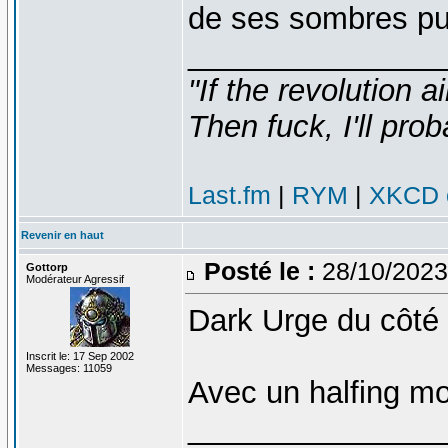
de ses sombres pu
_______________
"If the revolution a
Then fuck, I'll prob
Last.fm
|
RYM
|
XKCD c
Revenir en haut
Posté le :
28/10/2023
Gottorp
Modérateur Agressif
Dark Urge du côté o
Inscrit le: 17 Sep 2002
Messages: 11059
Avec un halfing m
_______________