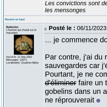
Les convictions sont d
les mensonges
Revenir en haut
Posté le :
06/11/2023
Baldurien
L'homme qui chutait sur le
macadam
... je commence d
Par contre, j'ai du
Inscrit le: 12 Sep 2002
Messages: 14071
Localisation: Quadran Alpha
sauvegardes car j'
Pourtant, je ne com
d'éliminer
faire un 
gobelins dans un an
ne réprouverait