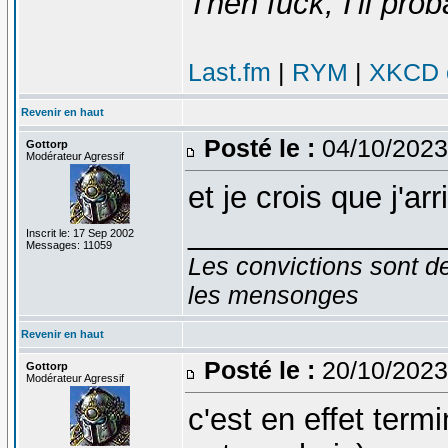
Then fuck, I'll prob
Last.fm
|
RYM
|
XKCD c
Revenir en haut
Posté le :
04/10/2023
Gottorp
Modérateur Agressif
et je crois que j'arr
_______________
Inscrit le: 17 Sep 2002
Messages: 11059
Les convictions sont d
les mensonges
Revenir en haut
Posté le :
20/10/2023
Gottorp
Modérateur Agressif
c'est en effet term