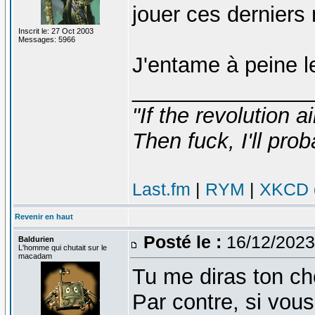
jouer ces derniers
Inscrit le: 27 Oct 2003
Messages: 5966
J'entame à peine le
_______________
"If the revolution a
Then fuck, I'll prob
Last.fm
|
RYM
|
XKCD c
Revenir en haut
Posté le :
16/12/2023
Baldurien
L'homme qui chutait sur le
macadam
Tu me diras ton cho
Par contre, si vous