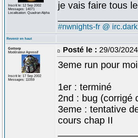
je vais faire tous 
Inscrit le: 12 Sep 2002
Messages: 14071
Localisation: Quadran Alpha
_______________
#nwnights-fr @ irc.dar
Revenir en haut
Posté le :
29/03/2024
Gottorp
Modérateur Agressif
3eme run pour moi
Inscrit le: 17 Sep 2002
Messages: 11059
1er : terminé
2nd : bug (corrigé 
3eme : tentative d
cours chap II
_______________