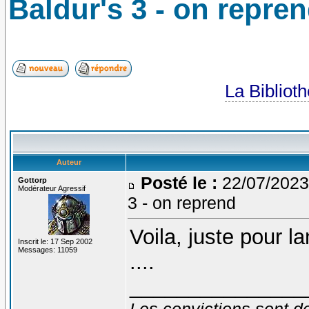
Baldur's 3 - on repre
La Bibliot
Auteur
Posté le :
22/07/2023
Gottorp
Modérateur Agressif
3 - on reprend
Voila, juste pour l
Inscrit le: 17 Sep 2002
Messages: 11059
....
_______________
Les convictions sont d