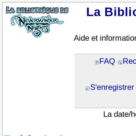
La Bibl
Aide et informatio
FAQ
Rec
S'enregistrer
La date/h