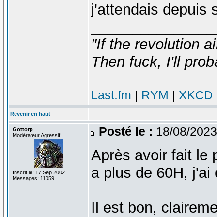
j'attendais depuis 
_______________
"If the revolution a
Then fuck, I'll prob
Last.fm
|
RYM
|
XKCD c
Revenir en haut
Posté le :
18/08/2023
Gottorp
Modérateur Agressif
Après avoir fait le 
a plus de 60H, j'ai
Inscrit le: 17 Sep 2002
Messages: 11059
Il est bon, claireme