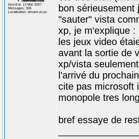
Inscrit le: 13 Mar 2007
bon sérieusement j
Messages: 306
Localisation: devant un pc
"sauter" vista comm
xp, je m'explique :
les jeux video éta
avant la sortie de 
xp/vista seulement
l'arrivé du prochai
cite pas microsoft 
monopole tres lon
bref essaye de res
_______________