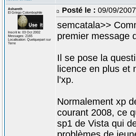
Posté le :
09/09/2007
Ashareth
El Gringo Colombophile
semcatala>> Commen
Inscrit le: 03 Oct 2002
premier message d
Messages: 2165
Localisation: Quelquepart sur
Terre
Il se pose la quest
licence en plus et 
l'xp.
Normalement xp dev
courant 2008, ce q
sp1 de Vista qui de
problèmes de jeune