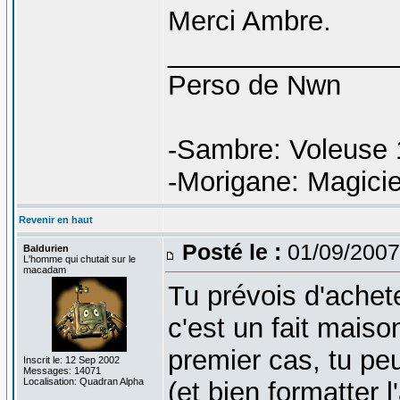
Merci Ambre.
_______________
Perso de Nwn
-Sambre: Voleuse 
-Morigane: Magici
Revenir en haut
Posté le :
01/09/2007
Baldurien
L'homme qui chutait sur le
macadam
Tu prévois d'achet
c'est un fait mais
premier cas, tu pe
Inscrit le: 12 Sep 2002
Messages: 14071
Localisation: Quadran Alpha
(et bien formatter l