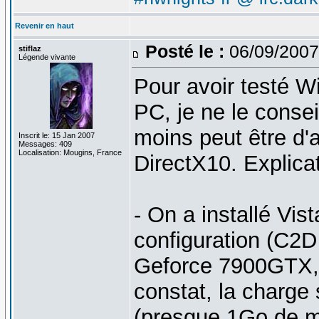
Revenir en haut
Posté le :
06/09/2007
stiflaz
Légende vivante
Pour avoir testé W
PC, je ne le consei
moins peut être d'
Inscrit le: 15 Jan 2007
Messages: 409
Localisation: Mougins, France
DirectX10. Explicat
- On a installé Vis
configuration (C2
Geforce 7900GTX, 
constat, la charge
(presque 1Go de mé