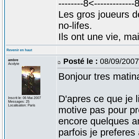
--------8<-------------8
Les gros joueurs d
no-lifes.
Ils ont une vie, ma
Revenir en haut
Posté le :
08/09/2007
ambre
Acolyte
Bonjour tres matin
D'apres ce que je 
Inscrit le: 06 Mai 2007
Messages: 25
Localisation: Paris
motive pas pour pr
encore quelques an
parfois je preferes