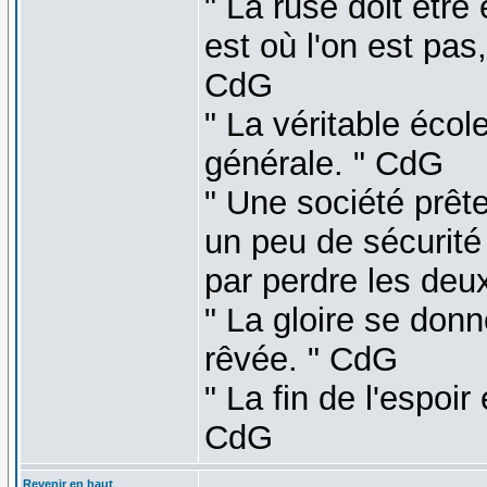
" La ruse doit être
est où l'on est pas
CdG
" La véritable éco
générale. " CdG
" Une société prête
un peu de sécurité n
par perdre les deux
" La gloire se donn
rêvée. " CdG
" La fin de l'espoi
CdG
Revenir en haut