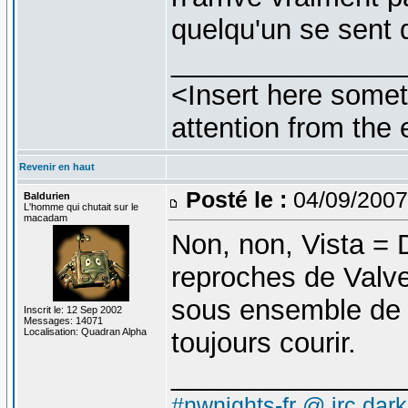
quelqu'un se sent 
_______________
<Insert here somet
attention from the 
Revenir en haut
Posté le :
04/09/2007
Baldurien
L'homme qui chutait sur le
macadam
Non, non, Vista = D
reproches de Valve.
sous ensemble de 
Inscrit le: 12 Sep 2002
Messages: 14071
Localisation: Quadran Alpha
toujours courir.
_______________
#nwnights-fr @ irc.dar