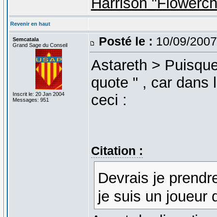
Harrison "Flowerc
Revenir en haut
Posté le :
10/09/2007
Semcatala
Grand Sage du Conseil
Astareth > Puisque t
quote " , car dans
Inscrit le: 20 Jan 2004
ceci :
Messages: 951
Citation :
Devrais je prendr
je suis un joueur