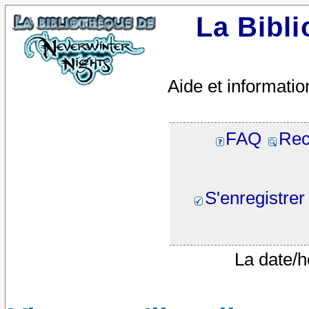
La Bibl
Aide et informatio
FAQ
Rec
S'enregistrer
La date/h