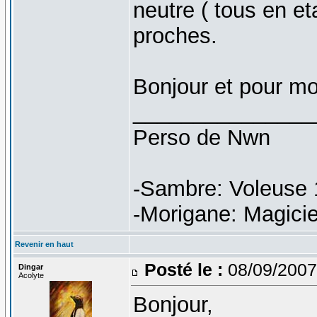
neutre ( tous en e
proches.
Bonjour et pour m
_______________
Perso de Nwn
-Sambre: Voleuse 
-Morigane: Magici
Revenir en haut
Posté le :
08/09/2007
Dingar
Acolyte
Bonjour,