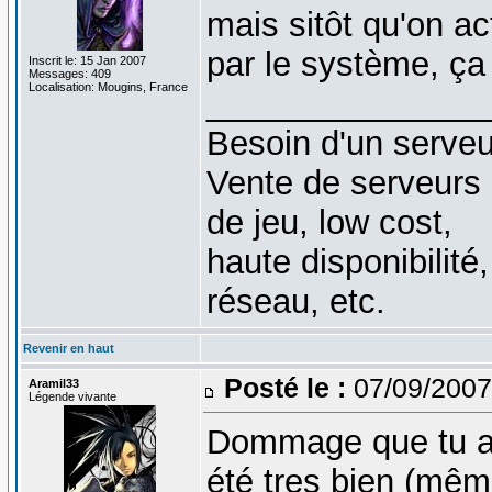
mais sitôt qu'on ac
par le système, ç
Inscrit le: 15 Jan 2007
Messages: 409
Localisation: Mougins, France
_______________
Besoin d'un serveu
Vente de serveurs
de jeu, low cost,
haute disponibilité
réseau, etc.
Revenir en haut
Posté le :
07/09/2007
Aramil33
Légende vivante
Dommage que tu a p
été tres bien (mêm