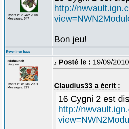
http://nwvault.ign
Inscrit le: 25 Avr 2008
view=NWN2ModulesI
Messages: 547
Bon jeu!
Revenir en haut
Posté le :
19/09/2010
edeheusch
Seigneur
Claudius33 a écrit :
Inscrit le: 04 Mai 2004
Messages: 219
16 Cygni 2 est disp
http://nwvault.ig
view=NWN2Modules