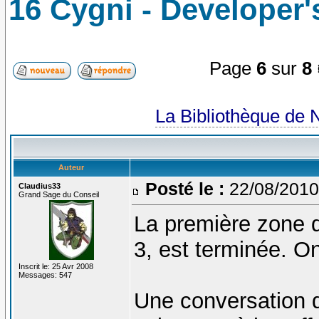
16 Cygni - Developer'
Page
6
sur
8
La Bibliothèque de 
Auteur
Posté le :
22/08/2010
Claudius33
Grand Sage du Conseil
La première zone d
3, est terminée. On
Inscrit le: 25 Avr 2008
Messages: 547
Une conversation d'