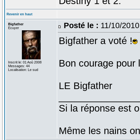
Destiny 1 et 2.
Revenir en haut
Posté le :
11/10/2010
Bigfather
Ecuyer
Bigfather a voté !
Bon courage pour l
Inscrit le: 01 Aoû 2008
Messages: 44
Localisation: Le sud
LE Bigfather
_______________
Si la réponse est o
Même les nains on