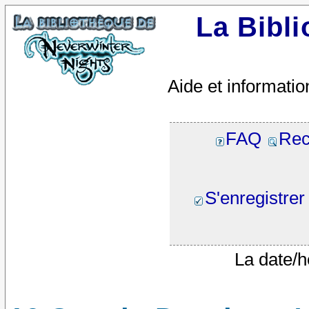
La Bibl
Aide et informatio
FAQ
Rec
S'enregistrer
La date/h