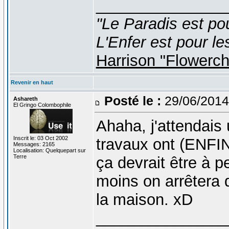
_______________
"Le Paradis est po
L'Enfer est pour le
Harrison "Flowerc
Revenir en haut
Posté le :
29/06/2014
Ashareth
El Gringo Colombophile
Ahaha, j'attendais u
Inscrit le: 03 Oct 2002
travaux ont (ENFI
Messages: 2165
Localisation: Quelquepart sur
Terre
ça devrait être à peu
moins on arrêtera 
la maison. xD
_______________