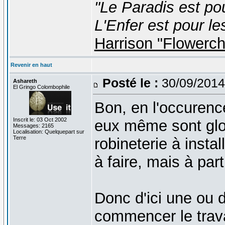
"Le Paradis est po
L'Enfer est pour le
Harrison "Flowerc
Revenir en haut
Posté le :
30/09/2014
Ashareth
El Gringo Colombophile
Bon, en l'occurenc
Inscrit le: 03 Oct 2002
eux même sont globa
Messages: 2165
Localisation: Quelquepart sur
Terre
robineterie à instal
à faire, mais à part 
Donc d'ici une ou 
commencer le trav