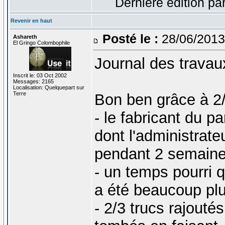
Dernière édition pa
Revenir en haut
Posté le :
28/06/2013
Ashareth
El Gringo Colombophile
Journal des trava
Inscrit le: 03 Oct 2002
Messages: 2165
Localisation: Quelquepart sur
Terre
Bon ben grâce à 2/
- le fabricant du p
dont l'administrateu
pendant 2 semaines 
- un temps pourri q
a été beaucoup plu
- 2/3 trucs rajouté