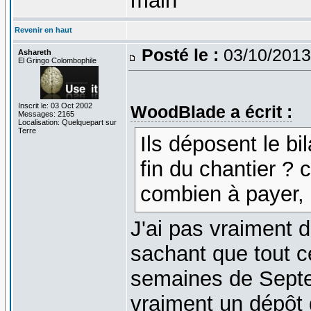
main
Revenir en haut
Posté le :
03/10/2013
Ashareth
El Gringo Colombophile
Inscrit le: 03 Oct 2002
WoodBlade a écrit :
Messages: 2165
Localisation: Quelquepart sur
Terre
Ils déposent le bi
fin du chantier ? c
combien à payer,
J'ai pas vraiment d
sachant que tout ce
semaines de Septem
vraiment un dépôt 