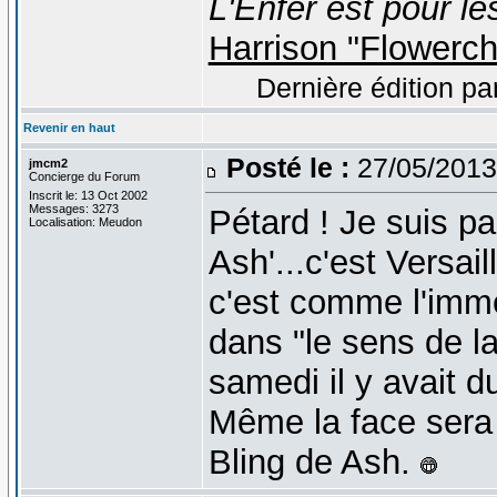
L'Enfer est pour le
Harrison "Flowerc
Dernière édition pa
Revenir en haut
Posté le :
27/05/2013
jmcm2
Concierge du Forum
Inscrit le: 13 Oct 2002
Messages: 3273
Pétard ! Je suis p
Localisation: Meudon
Ash'...c'est Versail
c'est comme l'imm
dans "le sens de l
samedi il y avait du 
Même la face sera r
Bling de Ash.