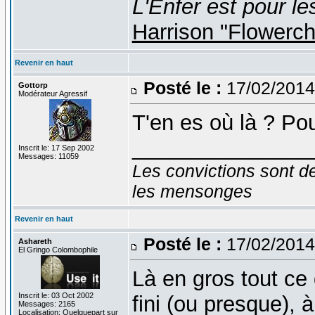
L'Enfer est pour le
Harrison "Flowerc
Revenir en haut
Posté le :
17/02/2014
Gottorp
Modérateur Agressif
T'en es où là ? Po
_______________
Inscrit le: 17 Sep 2002
Messages: 11059
Les convictions sont d
les mensonges
Revenir en haut
Posté le :
17/02/2014
Ashareth
El Gringo Colombophile
Là en gros tout ce 
Inscrit le: 03 Oct 2002
fini (ou presque), à
Messages: 2165
Localisation: Quelquepart sur