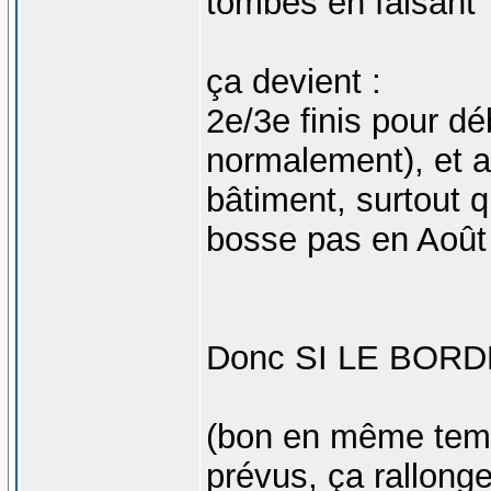
tombés en faisant
ça devient :
2e/3e finis pour dé
normalement), et ap
bâtiment, surtout 
bosse pas en Aoû
Donc SI LE BORD
(bon en même temp
prévus, ça rallonge