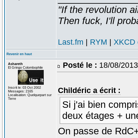
"If the revolution a
Then fuck, I'll prob
Last.fm
|
RYM
|
XKCD c
Revenir en haut
Posté le :
18/08/2013
Ashareth
El Gringo Colombophile
Inscrit le: 03 Oct 2002
Childéric a écrit :
Messages: 2165
Localisation: Quelquepart sur
Terre
Si j'ai bien comp
deux étages + un
On passe de RdC+1