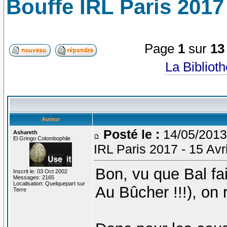
Bouffe IRL Paris 2017 
Page
1
sur
13
La Bibliot
Auteur
Posté le :
14/05/2013
Ashareth
El Gringo Colombophile
IRL Paris 2017 - 15 Avr
Bon, vu que Bal fai
Inscrit le: 03 Oct 2002
Messages: 2165
Localisation: Quelquepart sur
Au Bûcher !!!), on 
Terre