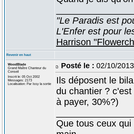
_______________
"Le Paradis est po
L'Enfer est pour le
Harrison "Flowerc
Revenir en haut
Posté le :
02/10/2013
WoodBlade
Grand Maître Chanteur du
Conseil
Inscrit le: 05 Oct 2002
Ils déposent le bil
Messages: 2173
Localisation: Par Issy la sortie
du chantier ? c'est 
à payer, 30%?)
_______________
Que tous ceux qui 