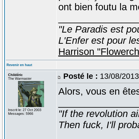
ont bien foutu la 
_______________
"Le Paradis est po
L'Enfer est pour le
Harrison "Flowerc
Revenir en haut
Posté le :
13/08/2013
Childéric
The Warmaster
Alors, vous en ête
_______________
Inscrit le: 27 Oct 2003
"If the revolution a
Messages: 5966
Then fuck, I'll prob