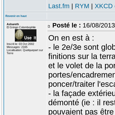
Last.fm
|
RYM
|
XKCD c
Revenir en haut
Posté le :
16/08/2013
Ashareth
El Gringo Colombophile
On en est à :
Inscrit le: 03 Oct 2002
- le 2e/3e sont glob
Messages: 2165
Localisation: Quelquepart sur
Terre
finitions sur la ter
et le volet de la po
portes/encadrement
poncer/traiter l'esca
- la façade extérieu
démonté (ie : il re
pouvaient pas être 