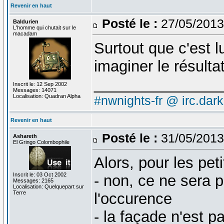
Revenir en haut
Posté le :
27/05/2013
Baldurien
L'homme qui chutait sur le
macadam
Surtout que c'est lu
imaginer le résulta
_______________
Inscrit le: 12 Sep 2002
Messages: 14071
Localisation: Quadran Alpha
#nwnights-fr @ irc.dar
Revenir en haut
Posté le :
31/05/2013
Ashareth
El Gringo Colombophile
Alors, pour les pet
Inscrit le: 03 Oct 2002
- non, ce ne sera p
Messages: 2165
Localisation: Quelquepart sur
Terre
l'occurence
- la façade n'est pa