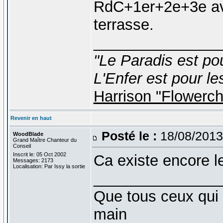
RdC+1er+2e+3e ave
terrasse.
_______________
"Le Paradis est po
L'Enfer est pour le
Harrison "Flowerc
Revenir en haut
Posté le :
18/08/2013
WoodBlade
Grand Maître Chanteur du
Conseil
Inscrit le: 05 Oct 2002
Ca existe encore l
Messages: 2173
Localisation: Par Issy la sortie
_______________
Que tous ceux qui 
main