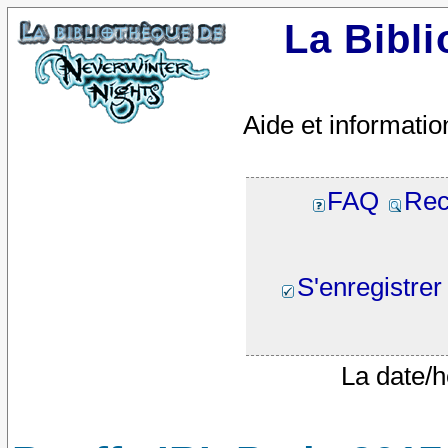
La Bibl
Aide et informatio
FAQ
Rec
S'enregistrer
La date/h