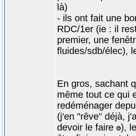
là)
- ils ont fait une 
RDC/1er (ie : il re
premier, une fenêtre
fluides/sdb/élec), 
En gros, sachant qu
même tout ce qui es
redéménager depuis
(j'en "rêve" déjà, j
devoir le faire
), 