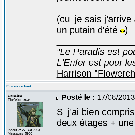
(oui je sais j'arriv
un putain d'été
)
_______________
"Le Paradis est po
L'Enfer est pour le
Harrison "Flowerc
Revenir en haut
Posté le :
17/08/2013
Childéric
The Warmaster
Si j'ai bien compr
deux étages + une
Inscrit le: 27 Oct 2003
_______________
Messages: 5966