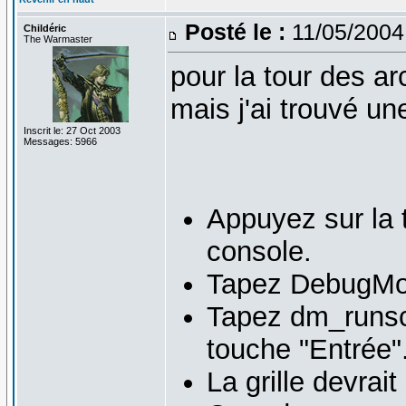
Posté le :
11/05/2004
Childéric
The Warmaster
pour la tour des ar
mais j'ai trouvé un
Inscrit le: 27 Oct 2003
Messages: 5966
Appuyez sur la 
console.
Tapez DebugMode
Tapez dm_runscr
touche "Entrée"
La grille devrait