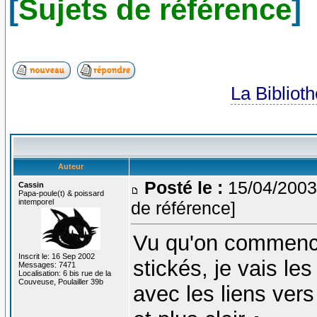
[
Sujets de référence
]
La Bibliot
Auteur
Posté le :
15/04/2003
Cassin
Papa-poule(t) & poissard
intemporel
de référence]
Vu qu'on commence
Inscrit le: 16 Sep 2002
stickés, je vais les
Messages: 7471
Localisation: 6 bis rue de la
Couveuse, Poulailler 39b
avec les liens vers