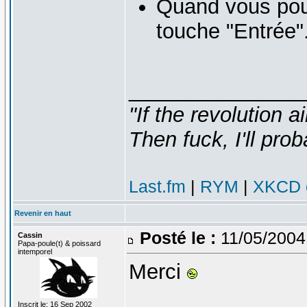
Quand vous pou
touche "Entrée"
_______________
"If the revolution a
Then fuck, I'll prob
Last.fm
|
RYM
|
XKCD c
Revenir en haut
Posté le :
11/05/2004
Cassin
Papa-poule(t) & poissard
intemporel
Merci
Inscrit le: 16 Sep 2002