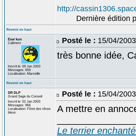
http://cassin1306.spac
Dernière édition 
Revenir en haut
Posté le :
15/04/2003
Exar kun
Calimero
très bonne idée, C
Inscrit le: 09 Jan 2003
Messages: 659
Localisation: Marseille
Revenir en haut
Posté le :
15/04/2003
DR DLP
Grand Sage du Conseil
Inscrit le: 02 Jan 2003
Messages: 966
A mettre en annoce
Localisation: Fôret des rêves
bleus
_______________
Le terrier enchant