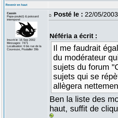
Revenir en haut
Posté le :
22/05/2003
Cassin
Papa-poule(t) & poissard
intemporel
Néféria a écrit :
Inscrit le: 16 Sep 2002
Messages: 7471
Il me faudrait ég
Localisation: 6 bis rue de la
Couveuse, Poulailler 39b
du modérateur qui
sujets du forum "
sujets qui se rép
allègera nettemen
Ben la liste des 
haut, suffit de cl