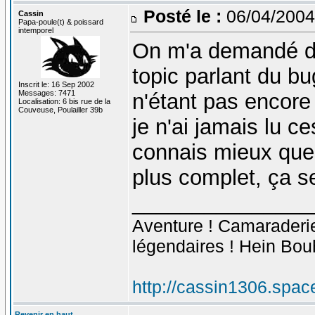
Posté le :
06/04/2004
Cassin
Papa-poule(t) & poissard
intemporel
On m'a demandé d'
topic parlant du b
Inscrit le: 16 Sep 2002
Messages: 7471
n'étant pas encore
Localisation: 6 bis rue de la
Couveuse, Poulailler 39b
je n'ai jamais lu c
connais mieux que 
plus complet, ça se
_______________
Aventure ! Camaraderie 
légendaires ! Hein Bou
http://cassin1306.spac
Revenir en haut