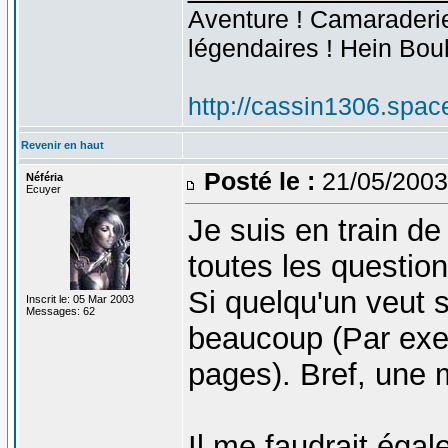
Aventure ! Camaraderie 
légendaires ! Hein Bou
http://cassin1306.spac
Revenir en haut
Posté le :
21/05/2003
Néféria
Ecuyer
Je suis en train de
toutes les questio
Si quelqu'un veut s
Inscrit le: 05 Mar 2003
Messages: 62
beaucoup (Par exem
pages). Bref, une 
Il me faudrait égal