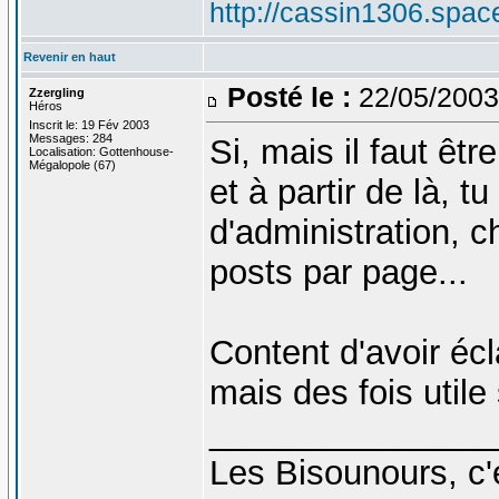
http://cassin1306.spac
Revenir en haut
Posté le :
22/05/2003
Zzergling
Héros
Inscrit le: 19 Fév 2003
Messages: 284
Si, mais il faut êt
Localisation: Gottenhouse-
Mégalopole (67)
et à partir de là, 
d'administration, 
posts par page...
Content d'avoir éc
mais des fois utile 
_______________
Les Bisounours, c'