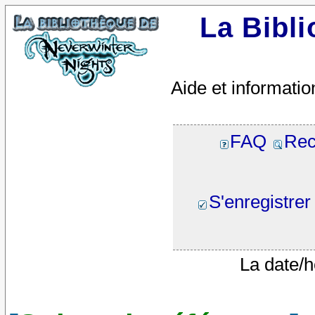
La Bibl
Aide et informatio
FAQ
Rec
S'enregistrer
La date/h