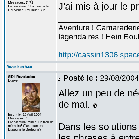
Messages: 7471
J'ai mis à jour le 
Localisation: 6 bis rue de la
Couveuse, Poulailler 39b
_______________
Aventure ! Camaraderie 
légendaires ! Hein Bou
http://cassin1306.spac
Revenir en haut
Posté le :
29/08/2004
SiDi_Revolucion
Ecuyer
Allez un peu de né
de mal.
Inscrit le: 18 Aoû 2004
Messages: 48
Localisation: Mince, un trou de
Dans les solutions
mémoire! C'est bien en
Espagne la Bretagne?
les phrases à entr