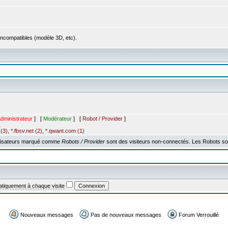
incompatibles (modèle 3D, etc).
dministrateur
] [
Modérateur
] [
Robot / Provider
]
1
(3)
,
*.fbsv.net (2)
,
*.qwant.com (1)
utilisateurs marqué comme
Robots / Provider
sont des visiteurs non-connectés. Les Robots sont
tiquement à chaque visite
Nouveaux messages
Pas de nouveaux messages
Forum Verrouillé