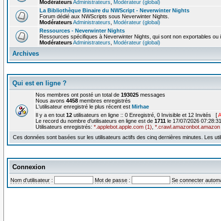
Modérateurs
Administrateurs
,
Modérateur (global)
La Bibliothèque Binaire du NWScript - Neverwinter Nights
Forum dédié aux NWScripts sous Neverwinter Nights.
Modérateurs
Administrateurs
,
Modérateur (global)
Ressources - Neverwinter Nights
Ressources spécifiques à Neverwinter Nights, qui sont non exportables ou 
Modérateurs
Administrateurs
,
Modérateur (global)
Archives
Qui est en ligne ?
Nos membres ont posté un total de
193025
messages
Nous avons
4458
membres enregistrés
L'utilisateur enregistré le plus récent est
Mirhae
Il y a en tout
12
utilisateurs en ligne :: 0 Enregistré, 0 Invisible et 12 Invités [
A
Le record du nombre d'utilisateurs en ligne est de
1711
le 17/07/2026 07:28:3
Utilisateurs enregistrés:
*.applebot.apple.com (1)
,
*.crawl.amazonbot.amazon 
Ces données sont basées sur les utilisateurs actifs des cinq dernières minutes. Les 
Connexion
Nom d'utilisateur
:
Mot de passe
:
Se connecter automa