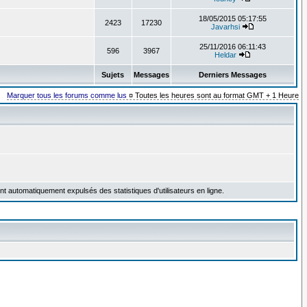
18/05/2015 05:17:55
2423
17230
Javarhsi
25/11/2016 06:11:43
596
3967
Heldar
Sujets
Messages
Derniers Messages
Marquer tous les forums comme lus
¤ Toutes les heures sont au format GMT + 1 Heure
 automatiquement expulsés des statistiques d'utilisateurs en ligne.