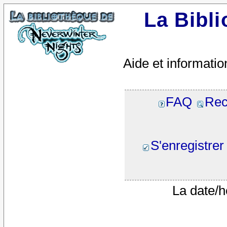
La Bibl
Aide et informatio
FAQ
Rec
S'enregistrer
La date/h