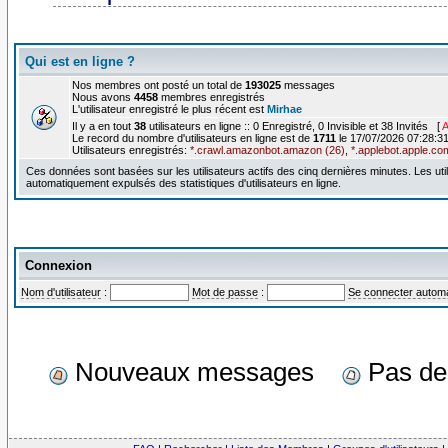
Qui est en ligne ?
Nos membres ont posté un total de
193025
messages
Nous avons
4458
membres enregistrés
L'utilisateur enregistré le plus récent est
Mirhae
Il y a en tout
38
utilisateurs en ligne :: 0 Enregistré, 0 Invisible et 38 Invités [
A
Le record du nombre d'utilisateurs en ligne est de
1711
le 17/07/2026 07:28:3
Utilisateurs enregistrés:
*.crawl.amazonbot.amazon (26)
,
*.applebot.apple.co
Ces données sont basées sur les utilisateurs actifs des cinq dernières minutes. Les 
automatiquement expulsés des statistiques d'utilisateurs en ligne.
Connexion
Nom d'utilisateur
:
Mot de passe
:
Se connecter automa
Nouveaux messages
Pas d