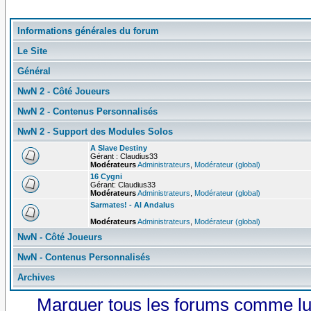
Informations générales du forum
Le Site
Général
NwN 2 - Côté Joueurs
NwN 2 - Contenus Personnalisés
NwN 2 - Support des Modules Solos
A Slave Destiny
Gérant : Claudius33
Modérateurs
Administrateurs
,
Modérateur (global)
16 Cygni
Gérant: Claudius33
Modérateurs
Administrateurs
,
Modérateur (global)
Sarmates! - Al Andalus
Modérateurs
Administrateurs
,
Modérateur (global)
NwN - Côté Joueurs
NwN - Contenus Personnalisés
Archives
Marquer tous les forums comme l