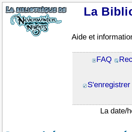
La Bibl
Aide et informatio
FAQ
Rec
S'enregistrer
La date/h