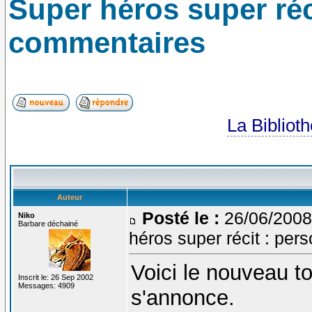
Super héros super réc
commentaires
La Bibliot
Auteur
Posté le :
26/06/2008
Niko
Barbare déchainé
héros super récit : pe
Voici le nouveau to
Inscrit le: 26 Sep 2002
Messages: 4909
s'annonce.