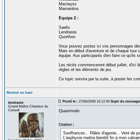
Macteyss
Mamantins
Equipe 2 :
Saelis
Lendraste
Quorthon
Vous pouvez postez ici vos personnages dès q
Mais en début d'aventure et de chaque tour
équipe. Aux participants d'en faire ce qu'ils s
Les récits commenceront début juillet, d'ici 
règles et les éléments de jeu.
Ce topic servira par la suite, à poster les 
Revenir en haut
Posté le :
27/06/2008 16:12:40
Sujet du message
lendraste
Grand Maître Chanteur du
Conseil
Quasimodo
Citation :
Souffrances... Râles d'agonie... Vent de p
L'asphyxie mettra bientôt fin à mon calvai