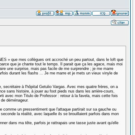
UNES » que mes collègues ont accroché un peu partout, dans le loft que
parce que je chante tout le temps. Il parait que ça les agace, mais moi
aire une surprise, mais pas facile de me surprendre ; je me marre
fois durant les flashs ... Je me marre et je mets un vieux vinyle de
e, secrétaire à l'hôpital Getulio Vargas. Avec mes quatre frères, on a
ce sans histoire, à jouer au foot pieds nus dans les arrière-cours,
orti avec mon Titulo de Professor : retour à la favela, mais cette fois
es de déménageur.
se comme un pressentiment que l'attaque partirait sur sa gauche ou
econde la réalité, avec laquelle ils se brouillaient parfois dans mon
er dans ma tête, parfois je rattrapais une tasse juste avant qu'elle