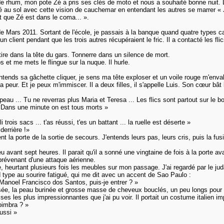
e rhum, mon pote Zé a pris ses clés de moto et nous a souhaité bonne nuit. Le f
é au sol avec cette vision de cauchemar en entendant les autres se marrer « Je
it que Zé est dans le coma... ».
de Mars 2011. Sortant de l'école, je passais à la banque quand quatre types ca
'un client pendant que les trois autres récupéraient le fric. Il a contacté les 
tire dans la tête du gars. Tonnerre dans un silence de mort.
 et me mets le flingue sur la nuque. Il hurle.
ntends sa gâchette cliquer, je sens ma tête exploser et un voile rouge m'envah
a peur. Et je peux m'immiscer. Il a deux filles, il s'appelle Luis. Son cœur bâ
eau ... Tu ne reverras plus Maria et Teresa ... Les flics sont partout sur le bou
. Dans une minute on est tous morts »
trois sacs ... t'as réussi, t'es un battant ... la ruelle est déserte »
derrière !»
nt la porte de la sortie de secours. J'entends leurs pas, leurs cris, puis la fu
u avant sept heures. Il parait qu'il a sonné une vingtaine de fois à la porte av
révenant d'une attaque aérienne.
orte, heurtant plusieurs fois les meubles sur mon passage. J'ai regardé par le 
nd type au sourire fatigué, qui me dit avec un accent de Sao Paulo :
noel Francisco dos Santos, puis-je entrer ? »
ée, la peau burinée et grosse masse de cheveux bouclés, un peu longs pour son
ises les plus impressionnantes que j'ai pu voir. Il portait un costume italien
oimbra ? »
ussi »