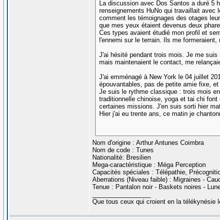
La discussion avec Dos Santos a duré 5 heu
renseignements HuNo qui travaillait avec le
comment les témoignages des otages leur a
que mes yeux étaient devenus deux phares r
Ces types avaient étudié mon profil et sem
l'ennemi sur le terrain. Ils me formeraient,
J'ai hésité pendant trois mois. Je me suis
mais maintenaient le contact, me relançaie
J'ai emménagé à New York le 04 juillet 201
épouvantables, pas de petite amie fixe, et 
Je suis le rythme classique : trois mois e
traditionnelle chinoise, yoga et tai chi fon
certaines missions. J'en suis sorti hier mat
Hier j'ai eu trente ans, ce matin je chanton
Nom d'origine : Arthur Antunes Coimbra
Nom de code : Tunes
Nationalité: Bresilien
Mega-caractéristique : Méga Perception
Capacités spéciales : Télépathie, Précogniti
Aberrations (Niveau faible) : Migraines - C
Tenue : Pantalon noir - Baskets noires - Lune
_________________
Que tous ceux qui croient en la télékynésie