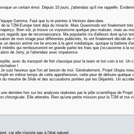
ovoque un certain émoi. Depuis 10 jours, j'attendais qu'il me rappelle. Evide
 l'équipe Gamma. Faut que tu te pointes à Venises dare-dare.
de la T2M-Europe tient déjà du miracle. Mais Quasimodo est finalement très
naperçu. Bien sûr, je trouve ce voyeurisme quelque peu malsain, mais au mo
leurs regards que de reconnaissance. Ma popularité n'a d'ailleurs duré qu'un t
utilisation de mon image pour différentes publicités, ils ont finalement décidé 
 dans un dessin animé me lie encore à la gent médiatique, quoique la batterie 
ntérêts qui rembourseront en grande partie les frais que j'occasionne à la s
ation de Jerry, je l'attendais avec impatience.
erpôle, avec du transport de fret classique pour la team et ton coin à toi. 
nichation !
Je suis heureux que l'on ait besoin de moi. Généralement, Projet Utopia mi
it en même temps de cette appréhension, cette peur de détruire quelque chos
use du meurtre de Slide et des accusations portées par les Déjantés. Un acci
 une dernière fois sur les analyses réalisées par le pôle scientifique de Proje
tion chirurgicale. Elle attendra. Rien qu'une petite mission pour la T2M et ma 
nt, car elle n'existe pas à l'état naturel.