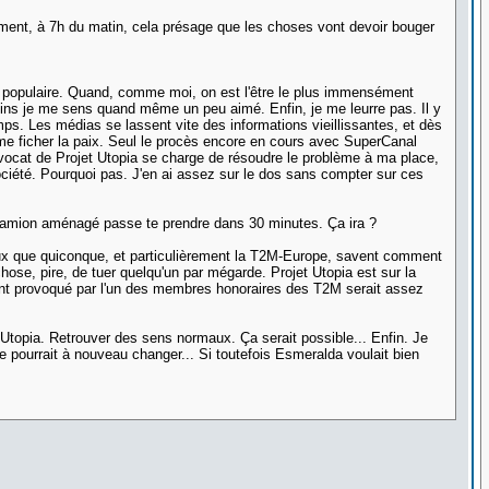
mment, à 7h du matin, cela présage que les choses vont devoir bouger
 populaire. Quand, comme moi, on est l'être le plus immensément
ins je me sens quand même un peu aimé. Enfin, je me leurre pas. Il y
emps. Les médias se lassent vite des informations vieillissantes, et dès
de me ficher la paix. Seul le procès encore en cours avec SuperCanal
d'avocat de Projet Utopia se charge de résoudre le problème à ma place,
ociété. Pourquoi pas. J'en ai assez sur le dos sans compter sur ces
Un camion aménagé passe te prendre dans 30 minutes. Ça ira ?
eux que quiconque, et particulièrement la T2M-Europe, savent comment
e, pire, de tuer quelqu'un par mégarde. Projet Utopia est sur la
dent provoqué par l'un des membres honoraires des T2M serait assez
t Utopia. Retrouver des sens normaux. Ça serait possible... Enfin. Je
vie pourrait à nouveau changer... Si toutefois Esmeralda voulait bien