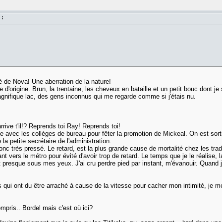
 :
é de Nova! Une aberration de la nature!
d'origine. Brun, la trentaine, les cheveux en bataille et un petit bouc dont je 
nifique lac, des gens inconnus qui me regarde comme si j'étais nu.
rive t'il!? Reprends toi Ray! Reprends toi!
ête avec les collèges de bureau pour fêter la promotion de Mickeal. On est sort
la petite secrétaire de l'administration.
onc très pressé. Le retard, est la plus grande cause de mortalité chez les tra
nt vers le métro pour évité d'avoir trop de retard. Le temps que je le réalise,
ait presque sous mes yeux. J'ai cru perdre pied par instant, m'évanouir. Quand j'
i ont du être arraché à cause de la vitesse pour cacher mon intimité, je me
mpris.. Bordel mais c'est où ici?