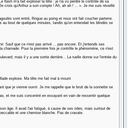
lash m'a fait exploser la tête : je l'ai vu perdre le contrôle de sa
 crois qu'Arthur a son compte ! Ah, ah ah ! ... ». Je me suis réveillé
goulés sont entré, flingue au poing et nous ont fait coucher parterre.
flics au bout de quelques minutes, tandis qu'on entendait les blindés se
ir. Sauf que ce n'est pas arrivé ... pas encore. Et j'entends ses
t la chamade. Pour la première fois je contrôle le phénomène, ce n'est
levard, mais il y a une sortie derrière... La ruelle donne sur l'entrée du
sillade explose. Ma tête me fait mal à mourir.
ant que je vienne ouvrir. Je me rappelle que le bruit de la sonnette se
judas, et me suis concentré en essayant en vain de ressentir quelque
 âge. Il avait l'air fatigué, à cause de ses rides, mais surtout de
 impeccable et une chemise blanche. Pas de cravate.