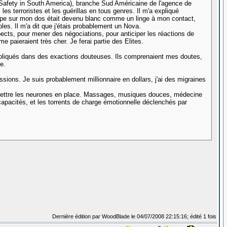
or Safety in South America), branche Sud Américaine de l'agence de
les terroristes et les guérillas en tous genres. Il m'a expliqué
 type sur mon dos était devenu blanc comme un linge à mon contact,
es. Il m'a dit que j'étais probablement un Nova.
pects, pour mener des négociations, pour anticiper les réactions de
e paieraient très cher. Je ferai partie des Elites.
 impliqués dans des exactions douteuses. Ils comprenaient mes doutes,
e.
sions. Je suis probablement millionnaire en dollars, j'ai des migraines
e remettre les neurones en place. Massages, musiques douces, médecine
os capacités, et les torrents de charge émotionnelle déclenchés par
Dernière édition par WoodBlade le 04/07/2008 22:15:16; édité 1 fois