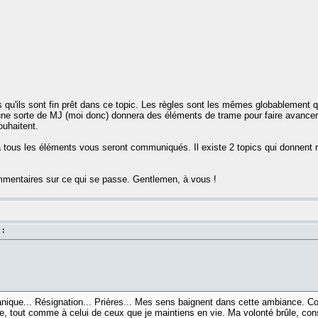
u'ils sont fin prêt dans ce topic. Les règles sont les mêmes globablement qu
 une sorte de MJ (moi donc) donnera des éléments de trame pour faire avanc
ouhaitent.
là tous les éléments vous seront communiqués. Il existe 2 topics qui donnent 
commentaires sur ce qui se passe. Gentlemen, à vous !
 :
anique... Résignation... Prières... Mes sens baignent dans cette ambiance. Co
re, tout comme à celui de ceux que je maintiens en vie. Ma volonté brûle, co