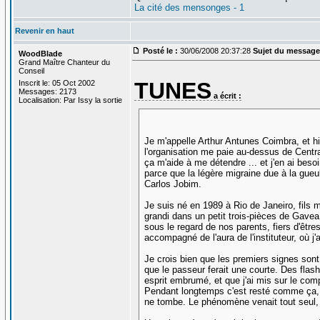
La cité des mensonges - 1
Revenir en haut
Posté le :
30/06/2008 20:37:28
Sujet du message
WoodBlade
Grand Maître Chanteur du
Conseil
TUNES
Inscrit le: 05 Oct 2002
Messages: 2173
a écrit :
Localisation: Par Issy la sortie
Je m'appelle Arthur Antunes Coimbra, et h
l'organisation me paie au-dessus de Centra
ça m'aide à me détendre ... et j'en ai bes
parce que la légère migraine due à la gueu
Carlos Jobim.
Je suis né en 1989 à Rio de Janeiro, fils m
grandi dans un petit trois-pièces de Gavea,
sous le regard de nos parents, fiers d'êtres
accompagné de l'aura de l'instituteur, où
Je crois bien que les premiers signes son
que le passeur ferait une courte. Des flas
esprit embrumé, et que j'ai mis sur le comp
Pendant longtemps c'est resté comme ça, et
ne tombe. Le phénomène venait tout seul, i