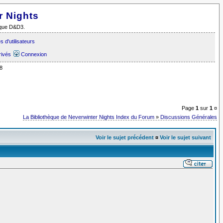
r Nights
i que D&D3.
 d'utilisateurs
rivés
Connexion
8
Page
1
sur
1
¤
La Bibliothèque de Neverwinter Nights Index du Forum
»
Discussions Générales
Voir le sujet précédent
¤
Voir le sujet suivant