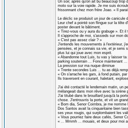
Un soir, après qu'on ait bu beaucoup trop d
moto sur la voie rapide. Je me suis écroul
frissonnant chez mon frère Joao. « Il para
Le déclic se produisit un jour de canicule 
Leur chef a pointé son flingue sur la tête d
poster devant le bâtiment.
« Tirez-vous ou y aura du grabuge ». Et il 
Il s'approche de moi, s'assieds sur mon dos
« C'est pas assez clair ? »
J'entends les mouvements à l'extérieur, j'e
pensées, et je connais sa vie, et je sens s
plus lui qui joue avec mon esprit.
« Abandonne tout Luis, tu vas y laisser ta p
parking souterrain ... Fonce maintenant ..
La pression sur ma nuque diminue
« Trente secondes Luis ... tu as déjà rempli 
« On s'arrache les gars, à fond putain, par 
Ils traversent en courant, haletant, explose
J'ai été contacté le lendemain matin, un pe
mélangeait dans mon rêve avec la sirène p
J'ai titubé dans le brouillard jusqu'à la p
chose. J'entrouvris la porte, et vit un gra
« Bom dia, Senor Coimbra, je me nomme Ma
Dos Santos avait la cinquantaine bien tass
ses yeux rougis, qui surplombaient les val
« Vous pourriez faire deux cafés, Senor C
« ... Mmmh ... mouais, et deux pour moi a