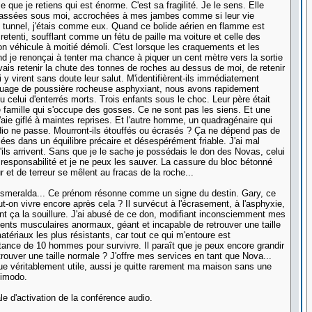
 que je retiens qui est énorme. C'est sa fragilité. Je le sens. Elle
entassées sous moi, accrochées à mes jambes comme si leur vie
 tunnel, j'étais comme eux. Quand ce bolide aérien en flamme est
 retenti, soufflant comme un fétu de paille ma voiture et celle des
 véhicule à moitié démoli. C'est lorsque les craquements et les
 je renonçai à tenter ma chance à piquer un cent mètre vers la sortie
uvais retenir la chute des tonnes de roches au dessus de moi, de retenir
y virent sans doute leur salut. M'identifièrent-ils immédiatement
 nuage de poussière rocheuse asphyxiant, nous avons rapidement
u celui d'enterrés morts. Trois enfants sous le choc. Leur père était
 famille qui s'occupe des gosses. Ce ne sont pas les siens. Et une
aie giflé à maintes reprises. Et l'autre homme, un quadragénaire qui
radio ne passe. Mourront-ils étouffés ou écrasés ? Ça ne dépend pas de
s dans un équilibre précaire et désespérément friable. J'ai mal
ils arrivent. Sans que je le sache je possédais le don des Novas, celui
a responsabilité et je ne peux les sauver. La cassure du bloc bétonné
ur et de terreur se mêlent au fracas de la roche...
Esmeralda... Ce prénom résonne comme un signe du destin. Gary, ce
-on vivre encore après cela ? Il survécut à l'écrasement, à l'asphyxie,
lent ça la souillure. J'ai abusé de ce don, modifiant inconsciemment mes
ments musculaires anormaux, géant et incapable de retrouver une taille
ériaux les plus résistants, car tout ce qui m'entoure est
tance de 10 hommes pour survivre. Il paraît que je peux encore grandir
trouver une taille normale ? J'offre mes services en tant que Nova...
e véritablement utile, aussi je quitte rarement ma maison sans une
simodo.
e d'activation de la conférence audio.