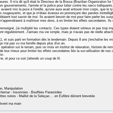
res. Il m'a dit qu'il était le Directeur de la Bossa (Brazilian Organization f
s gouvernements, l'armée et la police pour lutter contre les narco trafiquants, 
vaient mis la puce à l'oreille, qu'une aura avait entouré mon corps, que le
ougeoyants, et que je m'étais évanoui en prononçant des paroles inintelligibl
blaient tout savoir de moi. Ils avaient besoin de moi pour faire parler les sus
 m'apprendraient à maîtriser mes dons, à en limiter les effets secondaires. Ils m
 renseigné, j'ai multiplié les contacts. Ces types étaient sérieux et pas trop
nt régulièrement. J'aimais ma vie simple, mais je n'avais pas de réelle attach
1, et suis parti en formation dès le lendemain. Depuis 8 ans j'enchaîne les mis
je n'ai pas vu ma famille depuis plus d'un an.
n opération sur le terrain, puis un mois en institut de relaxation, histoire d
t de leur mieux pour limiter les effets secondaires liés la sur-utilisation de n
in.
ne, et pour ce soir j'attends un coup de fil.
on, Manipulation
auchemar - Insomnies - Bouffées Paranoïdes
ttes noires - Maillot de la Seleçao ... en Eufibre dûment brevetée
 lèvent ma main