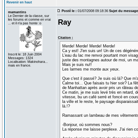
Revenir en haut
Posté le :
01/07/2008 09:18:36
Sujet du message
mamantins
Le Dernier de la classe, sur
les forums et comme en vrai
Ray
... et il n'a pas honte :o
Citation :
Merde! Merde! Merde! Merde!
Ca y est! J'en suis un! Un de ces dégénér
Inscrit le: 18 Juin 2004
L'eau du lac me renvoi pourtant mon visage 
Messages: 1324
juste des montagnes autour de moi, un mag
Localisation: Makinohara...
Mais je suis nu!!
mais en france.
Les larmes me monte aux yeux.
Que c'est il passé? Je suis où là? Que m'ar
Calme toi... Que faisais tu hier soir? La f
de Manhattan après avoir pris un râteau de 
Ce matin, je me suis levé très en retard, d
vitesse, bu un café serré et foncé en coura
la ville et le reste, le paysage disparaiss
là.!?
Ramassant un lambeau de mes vêtements qu
-Bonjour, où sommes nous?
La réponse me laisse perplexe. J'ai rien co