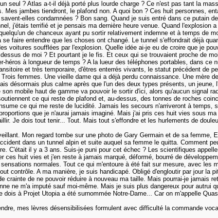
 seul ? Atlas a-t-il déjà porté plus lourde charge ? Ce n'est pas tant la masse
ds. Mes jambes tiendront, le plafond non. A quoi bon ? Ces huit personnes, 
e savent-elles condamnées ? Bon sang. Quand je suis entré dans ce putain de
nel, j'étais terrifié et je pensais ma dernière heure venue. Quand l'explosion a
quelqu'un de chanceux ayant pu sortir relativement indemne et à temps de mon
faire entendre que les choses ont changé. Le tunnel s'effondrait déjà quand
es voitures soufflées par l'explosion. Quelle idée ai-je eu de croire que je po
dessus de moi ? Et pourtant je le fis. Et ceux qui se trouvaient proche de moi 
r-héros à longueur de temps ? A la lueur des téléphones portables, dans ce
nsitoire et très temporaire, d'êtres enterrés vivants, le statut précédent de pe
. Trois femmes. Une vieille dame qui a déjà perdu connaissance. Une mère de
mais désormais plus calme après que l'un des deux types présents, un jeune, l'
de son mobile haut de gamme va pouvoir le sortir d'ici, alors qu'aucun signal 
tiennent ce qui reste de plafond et, au-dessus, des tonnes de roches coincée
nsume ce qui me reste de lucidité. Jamais les secours n'arriveront à temps, s'
proportions que je n'aurai jamais imaginé. Mais j'ai pris ces huit vies sous m
illir. Je dois tout tenir... Tout. Mais tout s'effondre et les hurlements de doule
veillant. Mon regard tombe sur une photo de Gary Germain et de sa femme, 
cident dans un tunnel alpin et suite auquel sa femme le quitta. Comment peut
e. C'était il y a 3 ans. Suis-je puni pour cet échec ? Les scientifiques appel
er ces huit vies et j'en reste à jamais marqué, déformé, bourré de développe
nsations normales. Tout ce qui m'entoure à été fait sur mesure, avec les mat
 contrôle. A ma manière, je suis handicapé. Obligé d'engloutir par jour la pi
de crainte de ne pouvoir réduire à nouveau ma taille. Mais pourrai-je jamais re
nne ne m'a imputé sauf moi-même. Mais je suis plus dangereux pour autrui qu
 je dois à Projet Utopia a été surnommée Notre-Dame... Car on m'appelle Qua
ndre, mes lèvres désensibilisées formulent avec difficulté la commande vocal