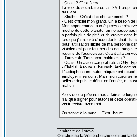
- Quasi ? C'est Jerry.
La voix du secrétaire de la T2M-Europe pr
très vite.
- Shalhut. Ch'est-che chi t'amènesh ?
- C'est officiel mon grand. On a besoin de
Mon appartenance aux équipes de réserve 
moche de cette planète, on ne passe pas i
a parfois plus de pitié et de crainte dans 
lors que j'ai refusé d'accorder le droit d'
pour l'utilisation illicite de ma personne
visiblement pour toucher des dommages et i
requins de l'audiovisuel. Quant à la convoc
- J'arrivesh. Transhport habituelsh ?
- Ouais. Un avion cargo affrété à Orly-Hyp
- Chénial. A toute à l'heuresh. Arrêt commu
L'audiophone est automatiquement coupé. 
employer mes dons. Mais mon cœur se rempl
sellette depuis le début de l'année, à ca
mal vu.
Alors que je prépare mes affaires je lorgne
n'ai qu'à signer pour autoriser cette opéra
venir revivre avec moi...
On sonne à la porte... C'est l'heure.
_________________
Lendraste de Loreval
Qui cherche la Vérité cherche celui qui la détie