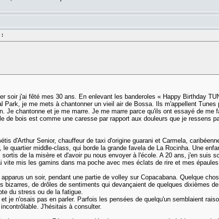
 :
ier soir j'ai fêté mes 30 ans. En enlevant les banderoles « Happy Birthday T
l Park, je me mets à chantonner un vieil air de Bossa. Ils m'appellent Tunes 
oin. Je chantonne et je me marre. Je me marre parce qu'ils ont essayé de me f
le de bois est comme une caresse par rapport aux douleurs que je ressens par
étis d'Arthur Senior, chauffeur de taxi d'origine guarani et Carmela, caribéenn
 le quartier middle-class, qui borde la grande favela de La Rocinha. Une enfan
 sortis de la misère et d'avoir pu nous envoyer à l'école. A 20 ans, j'en suis s
 j'ai vite mis les gamins dans ma poche avec mes éclats de rire et mes épaul
t apparus un soir, pendant une partie de volley sur Copacabana. Quelque cho
hs bizarres, de drôles de sentiments qui devançaient de quelques dixièmes de s
te du stress ou de la fatigue.
 je n'osais pas en parler. Parfois les pensées de quelqu'un semblaient raisonn
ncontrôlable. J'hésitais à consulter.