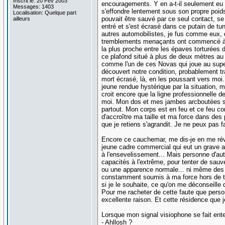
Inscrit le: 20 Fév 2003
encouragements. Y en a-t-il seulement eu un
Messages: 1403
s'effondre lentement sous son propre poi
Localisation: Quelque part
pouvait être sauvé par ce seul contact, s
ailleurs
entré et s'est écrasé dans ce putain de tun
autres automobilistes, je fus comme eux, 
tremblements menaçants ont commencé à se 
la plus proche entre les épaves torturées d
ce plafond situé à plus de deux mètres au 
comme l'un de ces Novas qui joue au supe
découvert notre condition, probablement tra
mort écrasé, là, en les poussant vers moi
jeune rendue hystérique par la situation, 
croit encore que la ligne professionnelle 
moi. Mon dos et mes jambes arcboutées sou
partout. Mon corps est en feu et ce feu co
d'accroître ma taille et ma force dans des 
que je retiens s'agrandit. Je ne peux pas fa
Encore ce cauchemar, me dis-je en me ré
jeune cadre commercial qui eut un grave ac
à l'ensevelissement... Mais personne d'autr
capacités à l'extrême, pour tenter de sauv
ou une apparence normale... ni même des se
constamment soumis à ma force hors de tout
si je le souhaite, ce qu'on me déconseille 
Pour me racheter de cette faute que perso
excellente raison. Et cette résidence que
Lorsque mon signal visiophone se fait ente
- Ahllosh ?