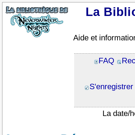
La Bibl
Aide et informatio
FAQ
Rec
S'enregistrer
La date/h