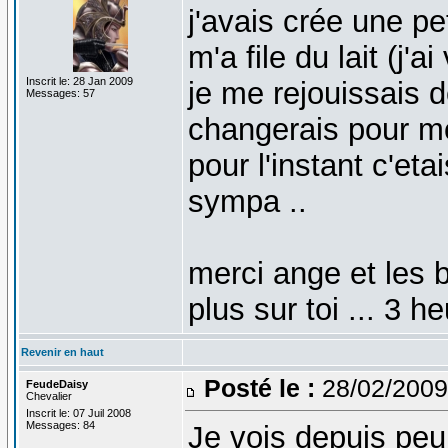
j'avais crée une pe
m'a file du lait (j'
Inscrit le: 28 Jan 2009
je me rejouissais d
Messages: 57
changerais pour mo
pour l'instant c'eta
sympa ..
merci ange et les b
plus sur toi ... 3 he
Revenir en haut
Posté le :
28/02/2009
FeudeDaisy
Chevalier
Inscrit le: 07 Juil 2008
Messages: 84
Je vois depuis peu