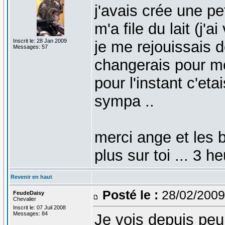
j'avais crée une pe
m'a file du lait (j'
Inscrit le: 28 Jan 2009
je me rejouissais d
Messages: 57
changerais pour mo
pour l'instant c'eta
sympa ..
merci ange et les b
plus sur toi ... 3 he
Revenir en haut
Posté le :
28/02/2009
FeudeDaisy
Chevalier
Inscrit le: 07 Juil 2008
Messages: 84
Je vois depuis peu