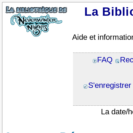
La Bibl
Aide et informatio
FAQ
Rec
S'enregistrer
La date/h