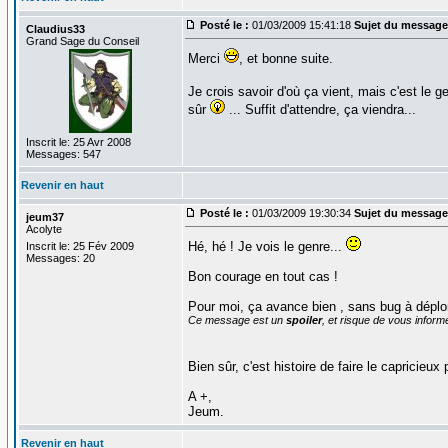
Posté le :
01/03/2009 15:41:18
Sujet du message
Claudius33
Grand Sage du Conseil
Merci
, et bonne suite.
Je crois savoir d'où ça vient, mais c'est le
sûr
... Suffit d'attendre, ça viendra...
Inscrit le: 25 Avr 2008
Messages: 547
Revenir en haut
Posté le :
01/03/2009 19:30:34
Sujet du message
jeum37
Acolyte
Hé, hé ! Je vois le genre...
Inscrit le: 25 Fév 2009
Messages: 20
Bon courage en tout cas !
Pour moi, ça avance bien , sans bug à déplor
Ce message est un
spoiler
, et risque de vous inform
Bien sûr, c'est histoire de faire le capricieux
A +,
Jeum.
Revenir en haut