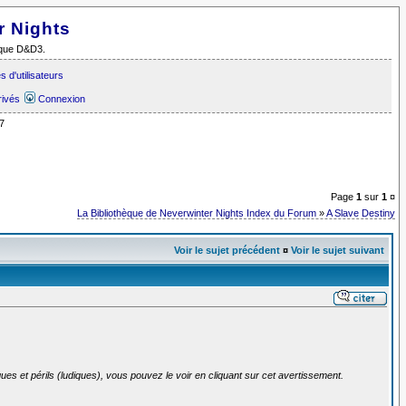
r Nights
i que D&D3.
 d'utilisateurs
rivés
Connexion
7
Page
1
sur
1
¤
La Bibliothèque de Neverwinter Nights Index du Forum
»
A Slave Destiny
Voir le sujet précédent
¤
Voir le sujet suivant
ues et périls (ludiques), vous pouvez le voir en cliquant sur cet avertissement.