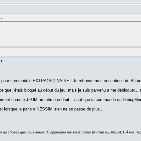
 :
 :
pour son module EXTRAORDINAIRE ! Je retrouve mes sensations du Bâtar
e que j'étais bloqué au début du jeu, mais je suis parvenu à me débloquer... et j
tement comme JEUM au même endroit... sauf que la commande du DebugMode ne
et lorsque je parle à NESSIM, rien ne se passe de plus...
er de choses que vous auriez dû apprendre par vous même (fin d'un jeu, film, etc). À vos risq