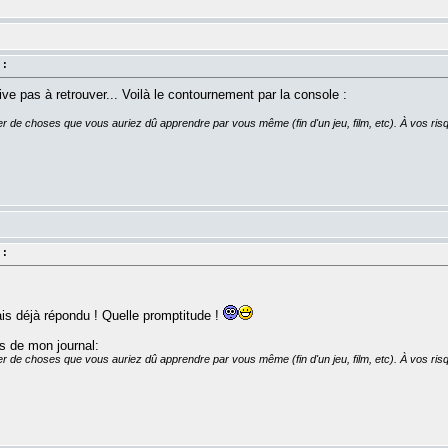
 :
rive pas à retrouver... Voilà le contournement par la console :
er de choses que vous auriez dû apprendre par vous même (fin d'un jeu, film, etc). À vos risq
 :
vais déjà répondu ! Quelle promptitude !
 de mon journal:
er de choses que vous auriez dû apprendre par vous même (fin d'un jeu, film, etc). À vos risq