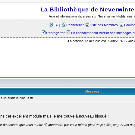
La Bibliothèque de Neverwinte
Aide et informations diverses sur Neverwinter Nights ains
FAQ
Rechercher
Liste des Membres
Groupes
S'enregistrer
Se connecter pour vérifier ses messages p
La date/heure actuelle est 09/08/2026 12:40:3
Message
 :
Je subis le blocus !!!
ns cet excellent module mais je me trouve à nouveau bloqué !
er de choses que vous auriez dû apprendre par vous même (fin d'un jeu, film, etc). À vos risq