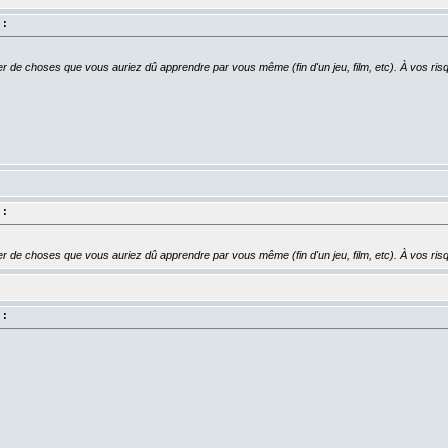
 :
er de choses que vous auriez dû apprendre par vous même (fin d'un jeu, film, etc). À vos risq
 :
er de choses que vous auriez dû apprendre par vous même (fin d'un jeu, film, etc). À vos risq
 :