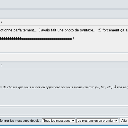
 :
tionne parfaitement... J'avais fait une photo de syntaxe... :S forcément ça a
 Yahhhhhhhhhhhhooooooooooooooooooooooooo !
 :
er de choses que vous auriez dû apprendre par vous même (fin d'un jeu, film, etc). À vos risq
ontrer les messages depuis :