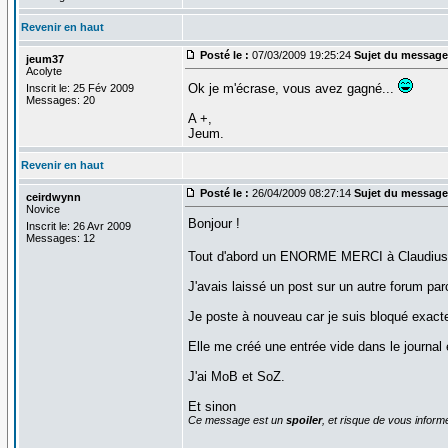
Revenir en haut
Posté le :
07/03/2009 19:25:24
Sujet du message
jeum37
Acolyte
Ok je m'écrase, vous avez gagné...
Inscrit le: 25 Fév 2009
Messages: 20
A +,
Jeum.
Revenir en haut
Posté le :
26/04/2009 08:27:14
Sujet du message
ceirdwynn
Novice
Bonjour !
Inscrit le: 26 Avr 2009
Messages: 12
Tout d'abord un ENORME MERCI à Claudius 
J'avais laissé un post sur un autre forum parc
Je poste à nouveau car je suis bloqué exac
Elle me créé une entrée vide dans le journal 
J'ai MoB et SoZ.
Et sinon
Ce message est un
spoiler
, et risque de vous inform