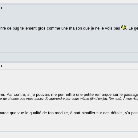
 :
 genre de bug tellement gros comme une maison que je ne le vois pas
. Le g
 :
er. Par contre, si je pouvais me permettre une petite remarque sur le passage
er de choses que vous auriez dû apprendre par vous même (fin d'un jeu, film, etc). À vos risq
 parce que vue la qualité de ton module, à part pinailler sur des détails, y'a pas