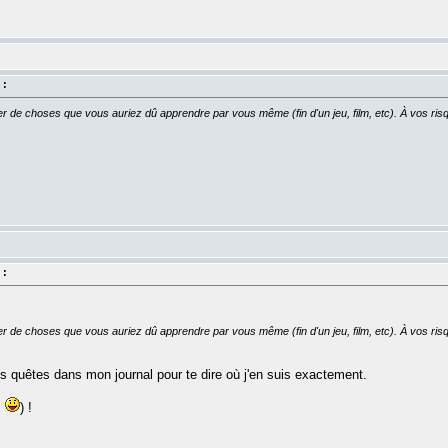
 :
er de choses que vous auriez dû apprendre par vous même (fin d'un jeu, film, etc). À vos risq
 :
er de choses que vous auriez dû apprendre par vous même (fin d'un jeu, film, etc). À vos risq
tes quêtes dans mon journal pour te dire où j'en suis exactement.
!
) !