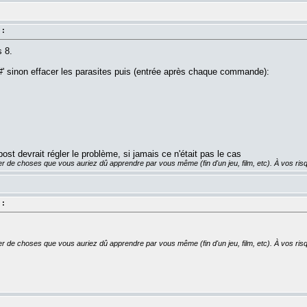
 :
s 8.
ou '#' sinon effacer les parasites puis (entrée après chaque commande):
 devrait régler le problème, si jamais ce n'était pas le cas
er de choses que vous auriez dû apprendre par vous même (fin d'un jeu, film, etc). À vos risq
 :
er de choses que vous auriez dû apprendre par vous même (fin d'un jeu, film, etc). À vos risq