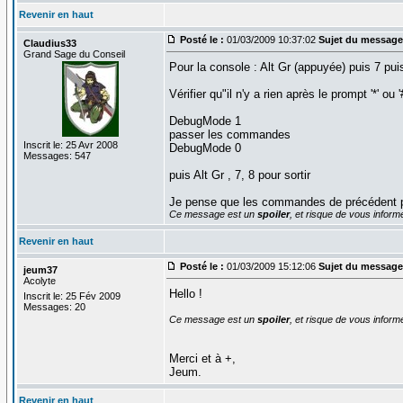
Revenir en haut
Posté le :
01/03/2009 10:37:02
Sujet du message
Claudius33
Grand Sage du Conseil
Pour la console : Alt Gr (appuyée) puis 7 pui
Vérifier qu"il n'y a rien après le prompt '*' 
DebugMode 1
passer les commandes
Inscrit le: 25 Avr 2008
DebugMode 0
Messages: 547
puis Alt Gr , 7, 8 pour sortir
Je pense que les commandes de précédent post
Ce message est un
spoiler
, et risque de vous inform
Revenir en haut
Posté le :
01/03/2009 15:12:06
Sujet du message
jeum37
Acolyte
Hello !
Inscrit le: 25 Fév 2009
Messages: 20
Ce message est un
spoiler
, et risque de vous inform
Merci et à +,
Jeum.
Revenir en haut