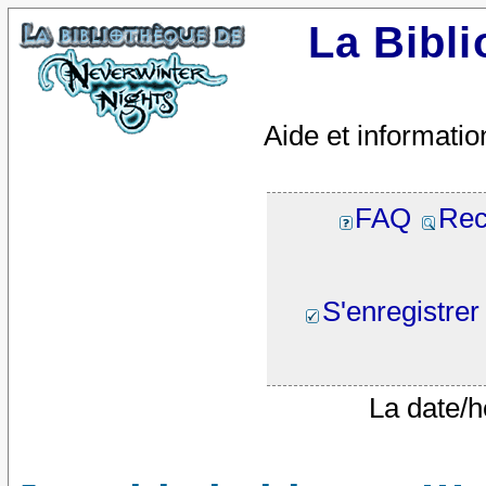
La Bibl
Aide et informatio
FAQ
Rec
S'enregistrer
La date/h