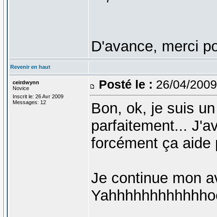
D'avance, merci po
Revenir en haut
Posté le :
26/04/2009
ceirdwynn
Novice
Inscrit le: 26 Avr 2009
Messages: 12
Bon, ok, je suis u
parfaitement... J'a
forcément ça aide 
Je continue mon ave
Yahhhhhhhhhhhho