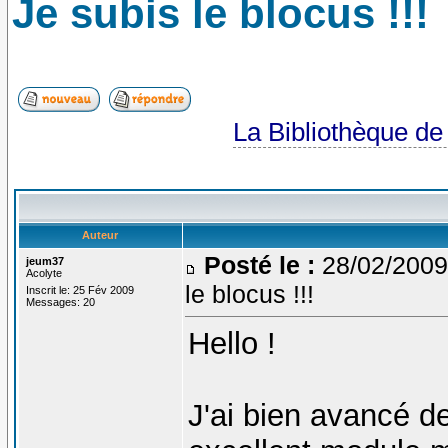
Je subis le blocus !!!
La Bibliothèque d
Auteur
Posté le :
28/02/2009
jeum37
Acolyte
le blocus !!!
Inscrit le: 25 Fév 2009
Messages: 20
Hello !
J'ai bien avancé d