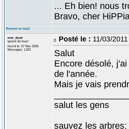
... Eh bien! nous t
Bravo, cher HiPPi
Revenir en haut
Posté le :
11/03/2011
noir_desir
Ignoré de tous!
Inscrit le: 07 Mar 2005
Messages: 1283
Salut
Encore désolé, j'a
de l'année.
Mais je vais prendr
_______________
salut les gens
sauvez les arbres;