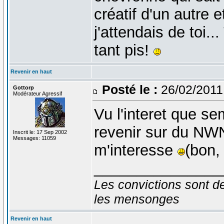
créatif d'un autre e
j'attendais de toi..
tant pis!
Revenir en haut
Posté le :
26/02/2011
Gottorp
Modérateur Agressif
Vu l'interet que s
revenir sur du NWN
Inscrit le: 17 Sep 2002
Messages: 11059
m'interesse
(bon,
_______________
Les convictions sont d
les mensonges
Revenir en haut