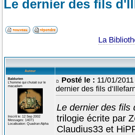
Le dernier des fils d'I
La Bibliot
Auteur
Posté le :
11/01/2011
Baldurien
L'homme qui chutait sur le
macadam
dernier des fils d'Illefar
Le dernier des fils d
trilogie écrite par
Inscrit le: 12 Sep 2002
Messages: 14071
Localisation: Quadran Alpha
Claudius33 et HiPP