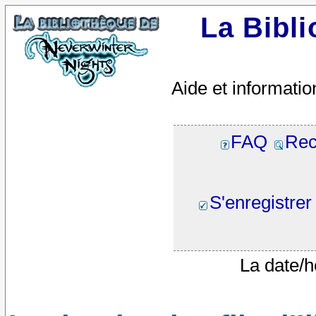
La Bibl
Aide et informatio
FAQ
Rec
S'enregistrer
La date/h