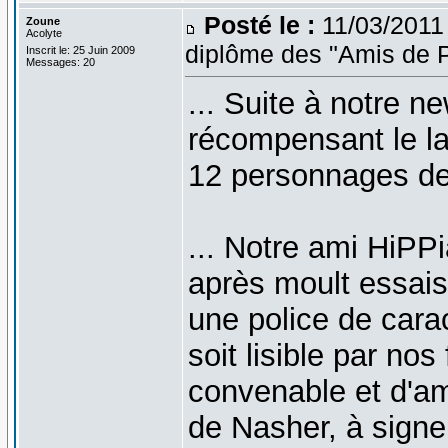
Posté le :
11/03/2011
Zoune
Acolyte
diplôme des "Amis de P
Inscrit le: 25 Juin 2009
Messages: 20
... Suite à notre n
récompensant le la
12 personnages de
... Notre ami HiPPi
après moult essais!
une police de car
soit lisible par no
convenable et d'am
de Nasher, à signe