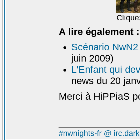
Clique
A lire également :
Scénario NwN2 
juin 2009)
L'Enfant qui de
news du 20 janv
Merci à HiPPiaS po
_______________
#nwnights-fr @ irc.dar