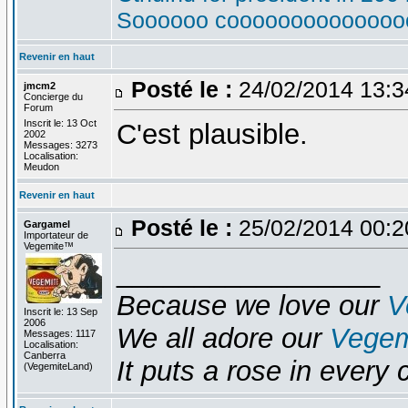
Soooooo cooooooooooooooo
Revenir en haut
Posté le :
24/02/2014 13:
jmcm2
Concierge du
Forum
Inscrit le: 13 Oct
C'est plausible.
2002
Messages: 3273
Localisation:
Meudon
Revenir en haut
Posté le :
25/02/2014 00:
Gargamel
Importateur de
Vegemite™
_________________
Because we love our
V
Inscrit le: 13 Sep
2006
We all adore our
Vegem
Messages: 1117
Localisation:
Canberra
It puts a rose in every 
(VegemiteLand)