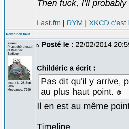
Then fuck, I'll probably 
Last.fm
|
RYM
|
XKCD c'est 
Revenir en haut
Posté le :
22/02/2014 20:
Xaviar
Phacochère maori
et Ballerine
Sadique !
Childéric a écrit :
Pas dit qu'il y arrive,
Inscrit le: 26 Sep
2002
au plus haut point.
Messages: 7999
Il en est au même poin
Timeline