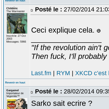
Revenir en haut
Posté le :
27/02/2014 21:
Childéric
The Warmaster
Ceci explique cela.
Inscrit le: 27 Oct
_________________
2003
Messages: 5966
"If the revolution ain't 
Then fuck, I'll probably 
Last.fm
|
RYM
|
XKCD c'est 
Revenir en haut
Posté le :
28/02/2014 09:
Gargamel
Importateur de
Vegemite™
Sarko sait ecrire ?