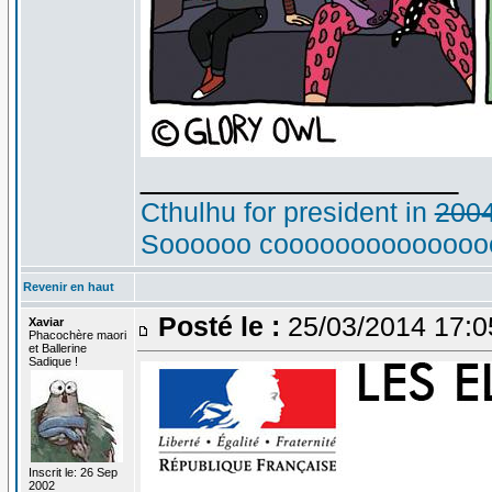
_________________
Cthulhu for president in
200
Soooooo cooooooooooooooo
Revenir en haut
Posté le :
25/03/2014 17:
Xaviar
Phacochère maori
et Ballerine
Sadique !
Inscrit le: 26 Sep
2002