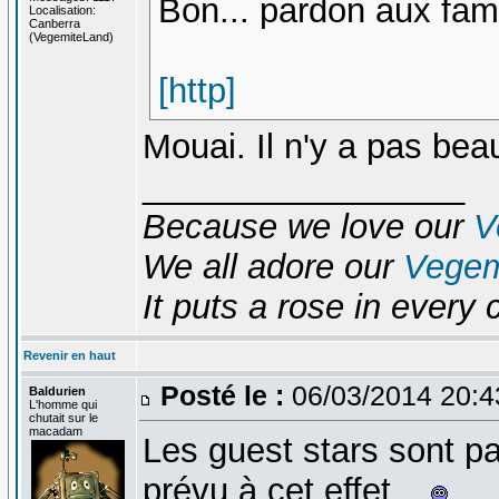
Bon... pardon aux fami
Localisation:
Canberra
(VegemiteLand)
[http]
Mouai. Il n'y a pas be
_________________
Because we love our
V
We all adore our
Vegem
It puts a rose in every 
Revenir en haut
Posté le :
06/03/2014 20:
Baldurien
L'homme qui
chutait sur le
macadam
Les guest stars sont pa
prévu à cet effet...