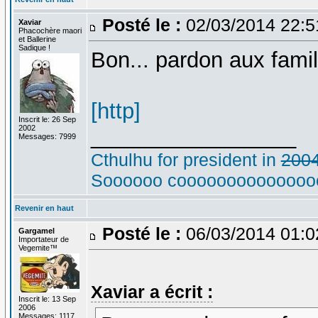
Posté le :
02/03/2014 22:
Xaviar
Phacochère maori
et Ballerine
Sadique !
Bon... pardon aux famil
[http]
Inscrit le: 26 Sep
2002
_________________
Messages: 7999
Cthulhu for president in
200
Soooooo cooooooooooooooo
Revenir en haut
Posté le :
06/03/2014 01:
Gargamel
Importateur de
Vegemite™
Xaviar a écrit :
Inscrit le: 13 Sep
2006
Messages: 1117