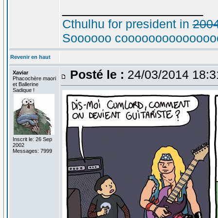
_________________
Cthulhu for president in
200
Soooooo cooooooooooooooo
Revenir en haut
Posté le :
24/03/2014 18:
Xaviar
Phacochère maori
et Ballerine
Sadique !
Inscrit le: 26 Sep
2002
Messages: 7999