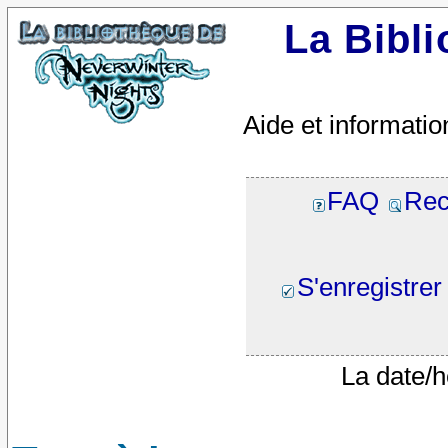
La Bibl
Aide et informatio
FAQ
Rec
S'enregistrer
La date/h