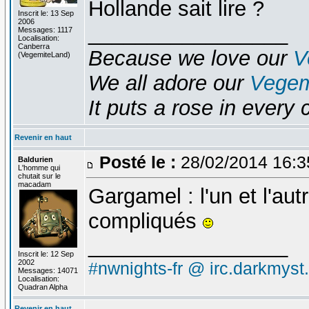
Hollande sait lire ?
Inscrit le: 13 Sep
2006
_________________
Messages: 1117
Localisation:
Canberra
Because we love our
V
(VegemiteLand)
We all adore our
Vegem
It puts a rose in every 
Revenir en haut
Posté le :
28/02/2014 16:
Baldurien
L'homme qui
chutait sur le
macadam
Gargamel : l'un et l'au
compliqués
_________________
Inscrit le: 12 Sep
2002
#nwnights-fr @ irc.darkmyst
Messages: 14071
Localisation:
Quadran Alpha
Revenir en haut