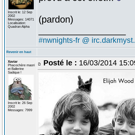
Inscrit le: 12 Sep
2002
(pardon)
Messages: 14071
Localisation:
Quadran Alpha
_________________
#nwnights-fr @ irc.darkmyst
Revenir en haut
Posté le :
16/03/2014 15:0
Xaviar
Phacochère maori
et Ballerine
Sadique !
Inscrit le: 26 Sep
2002
Messages: 7999