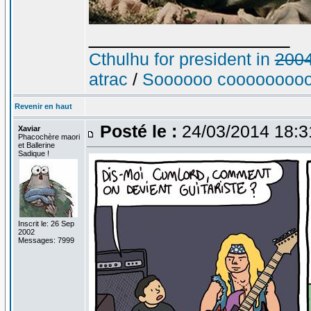
_________________
Cthulhu for president in
200
atrac
/
Soooooo cooooooooo
Revenir en haut
Posté le :
24/03/2014 18:
Xaviar
Phacochère maori
et Ballerine
Sadique !
Inscrit le: 26 Sep
2002
Messages: 7999