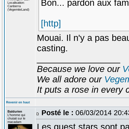
Bon... pardon aux fami
Localisation:
Canberra
(VegemiteLand)
[http]
Mouai. Il n'y a pas be
casting.
_________________
Because we love our
V
We all adore our
Vegem
It puts a rose in every 
Revenir en haut
Posté le :
06/03/2014 20:
Baldurien
L'homme qui
chutait sur le
macadam
Les guest stars sont par