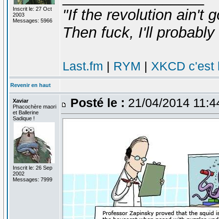
Inscrit le: 27 Oct
"If the revolution ain't 
2003
Messages: 5966
Then fuck, I'll probably 
Last.fm
|
RYM
|
XKCD c'est 
Revenir en haut
Posté le :
21/04/2014 11:4
Xaviar
Phacochère maori
et Ballerine
Sadique !
Inscrit le: 26 Sep
2002
Messages: 7999