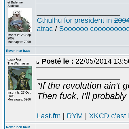
et Ballerine
Sadique !
_________________
Cthulhu for president in
200
atrac
/
Soooooo cooooooooo
Inscrit le: 26 Sep
2002
Messages: 7999
Revenir en haut
Posté le :
22/05/2014 13:
Childéric
The Warmaster
_________________
"If the revolution ain't 
Inscrit le: 27 Oct
Then fuck, I'll probably 
2003
Messages: 5966
Last.fm
|
RYM
|
XKCD c'est 
Revenir en haut