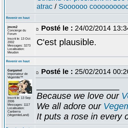
atrac
/
Soooooo cooooooooo
Revenir en haut
Posté le :
24/02/2014 13:
jmcm2
Concierge du
Forum
Inscrit le: 13 Oct
C'est plausible.
2002
Messages: 3273
Localisation:
Meudon
Revenir en haut
Posté le :
25/02/2014 00:
Gargamel
Importateur de
Vegemite™
_________________
Because we love our
V
Inscrit le: 13 Sep
2006
We all adore our
Vegem
Messages: 1117
Localisation:
Canberra
It puts a rose in every 
(VegemiteLand)