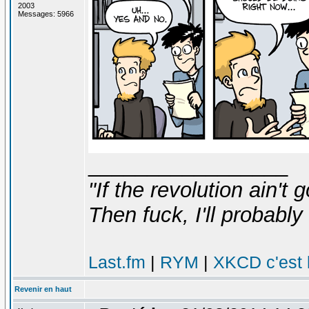
2003
Messages: 5966
_________________
"If the revolution ain't 
Then fuck, I'll probably 
Last.fm
|
RYM
|
XKCD c'est 
Revenir en haut