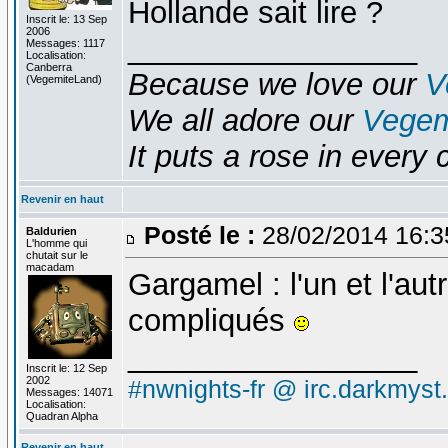
Hollande sait lire ?
Inscrit le: 13 Sep
2006
_________________
Messages: 1117
Localisation:
Canberra
Because we love our
V
(VegemiteLand)
We all adore our
Vegem
It puts a rose in every 
Revenir en haut
Posté le :
28/02/2014 16:
Baldurien
L'homme qui
chutait sur le
macadam
Gargamel : l'un et l'au
compliqués
_________________
Inscrit le: 12 Sep
2002
#nwnights-fr @ irc.darkmyst
Messages: 14071
Localisation:
Quadran Alpha
Revenir en haut