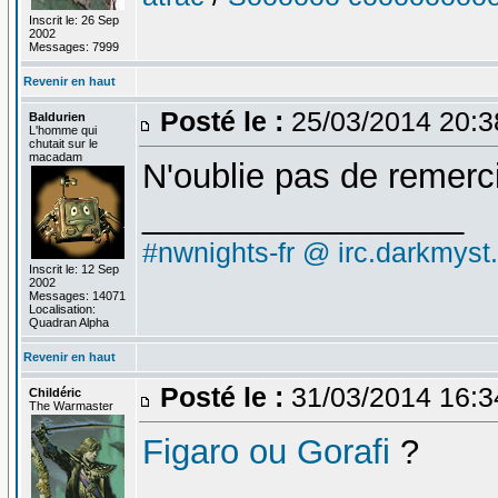
Inscrit le: 26 Sep
2002
Messages: 7999
Revenir en haut
Posté le :
25/03/2014 20:
Baldurien
L'homme qui
chutait sur le
macadam
N'oublie pas de remerc
_________________
#nwnights-fr @ irc.darkmyst
Inscrit le: 12 Sep
2002
Messages: 14071
Localisation:
Quadran Alpha
Revenir en haut
Posté le :
31/03/2014 16:
Childéric
The Warmaster
Figaro ou Gorafi
?
_________________