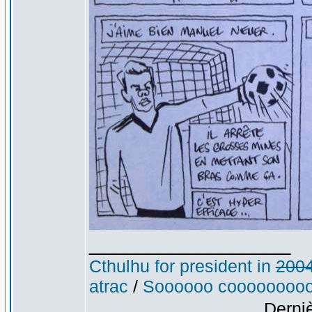
_________________
Cthulhu for president in
200
atrac
/
Soooooo cooooooooo
Derniè