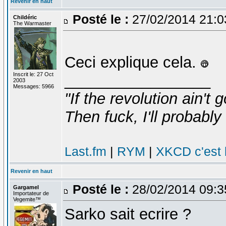
Revenir en haut
Posté le :
27/02/2014 21:
Childéric
The Warmaster
Ceci explique cela.
Inscrit le: 27 Oct
_________________
2003
Messages: 5966
"If the revolution ain't 
Then fuck, I'll probably 
Last.fm
|
RYM
|
XKCD c'est 
Revenir en haut
Posté le :
28/02/2014 09:
Gargamel
Importateur de
Vegemite™
Sarko sait ecrire ?