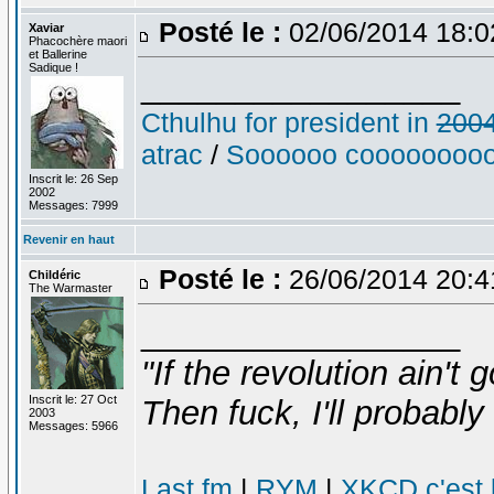
Posté le :
02/06/2014 18:
Xaviar
Phacochère maori
et Ballerine
Sadique !
_________________
Cthulhu for president in
200
atrac
/
Soooooo cooooooooo
Inscrit le: 26 Sep
2002
Messages: 7999
Revenir en haut
Posté le :
26/06/2014 20:
Childéric
The Warmaster
_________________
"If the revolution ain't 
Inscrit le: 27 Oct
Then fuck, I'll probably 
2003
Messages: 5966
Last.fm
|
RYM
|
XKCD c'est 