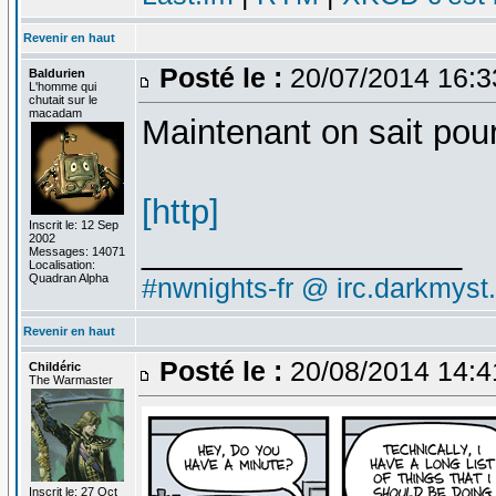
Revenir en haut
Posté le :
20/07/2014 16:
Baldurien
L'homme qui
chutait sur le
macadam
Maintenant on sait pou
[http]
Inscrit le: 12 Sep
2002
_________________
Messages: 14071
Localisation:
Quadran Alpha
#nwnights-fr @ irc.darkmyst
Revenir en haut
Posté le :
20/08/2014 14:
Childéric
The Warmaster
Inscrit le: 27 Oct