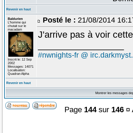
Revenir en haut
Posté le :
21/08/2014 16:
Baldurien
L'homme qui
chutait sur le
macadam
J'arrive pas à voir cett
_________________
#nwnights-fr @ irc.darkmyst
Inscrit le: 12 Sep
2002
Messages: 14071
Localisation:
Quadran Alpha
Revenir en haut
Montrer les messages dep
Page
144
sur
146
¤ 