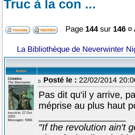
Truc à la con ...
Page
144
sur
146
¤ 
La Bibliothèque de Neverwinter N
Auteur
Posté le :
22/02/2014 20:
Childéric
The Warmaster
Pas dit qu'il y arrive, p
méprise au plus haut p
Inscrit le: 27 Oct
_________________
2003
Messages: 5966
"If the revolution ain't 