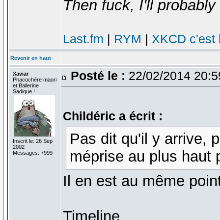
Then fuck, I'll probably 
Last.fm
|
RYM
|
XKCD c'est 
Revenir en haut
Posté le :
22/02/2014 20:
Xaviar
Phacochère maori
et Ballerine
Sadique !
Childéric a écrit :
Pas dit qu'il y arrive, 
Inscrit le: 26 Sep
2002
méprise au plus haut 
Messages: 7999
Il en est au même poin
Timeline