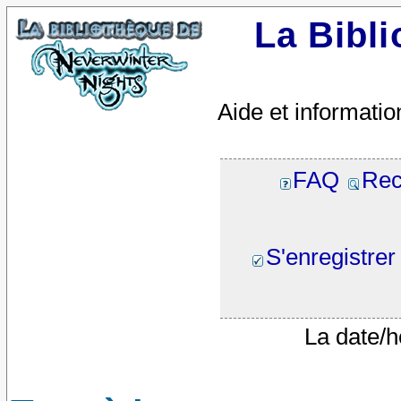
La Bibl
Aide et informatio
FAQ
Rec
S'enregistrer
La date/h