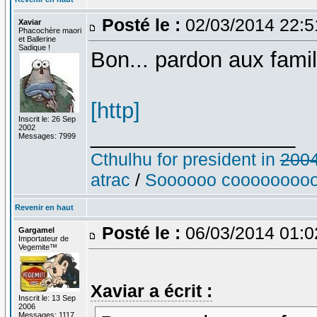
Posté le :
02/03/2014 22:
Xaviar
Phacochère maori
et Ballerine
Sadique !
Bon... pardon aux famil
[http]
Inscrit le: 26 Sep
2002
_________________
Messages: 7999
Cthulhu for president in
200
atrac
/
Soooooo cooooooooo
Revenir en haut
Posté le :
06/03/2014 01:
Gargamel
Importateur de
Vegemite™
Xaviar a écrit :
Inscrit le: 13 Sep
2006
Messages: 1117