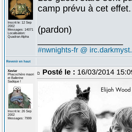
camp prévu à cet effet.
Inscrit le: 12 Sep
2002
(pardon)
Messages: 14071
Localisation:
Quadran Alpha
_________________
#nwnights-fr @ irc.darkmyst
Revenir en haut
Posté le :
16/03/2014 15:0
Xaviar
Phacochère maori
et Ballerine
Sadique !
Inscrit le: 26 Sep
2002
Messages: 7999