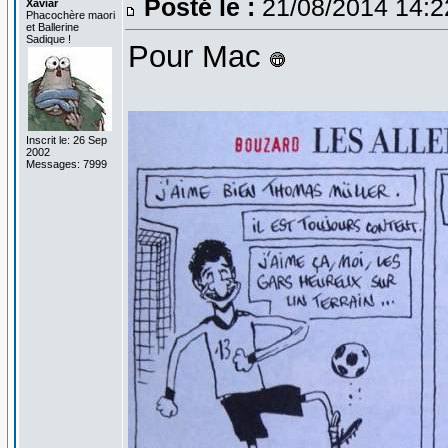
Posté le :
21/08/2014 14:
Xaviar
Phacochère maori
et Ballerine
Sadique !
Pour Mac
Inscrit le: 26 Sep
2002
Messages: 7999