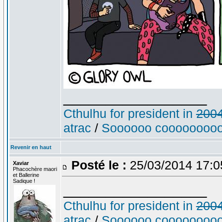
_________________
Cthulhu for president in
200
atrac
/
Soooooo cooooooooo
Revenir en haut
Posté le :
25/03/2014 17:
Xaviar
Phacochère maori
et Ballerine
Sadique !
_________________
Cthulhu for president in
200
atrac
/
Soooooo cooooooooo