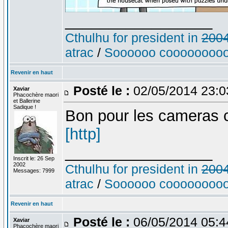
_________________
Cthulhu for president in
200
atrac
/
Soooooo cooooooooo
Revenir en haut
Posté le :
02/05/2014 23:
Xaviar
Phacochère maori
et Ballerine
Sadique !
Bon pour les cameras c
[http]
_________________
Inscrit le: 26 Sep
2002
Cthulhu for president in
200
Messages: 7999
atrac
/
Soooooo cooooooooo
Revenir en haut
Posté le :
06/05/2014 05:
Xaviar
Phacochère maori