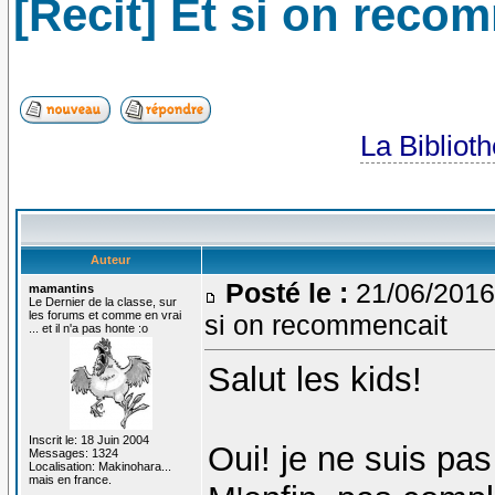
[Recit] Et si on reco
La Bibliot
Auteur
Posté le :
21/06/2016
mamantins
Le Dernier de la classe, sur
les forums et comme en vrai
si on recommencait
... et il n'a pas honte :o
Salut les kids!
Inscrit le: 18 Juin 2004
Oui! je ne suis pas
Messages: 1324
Localisation: Makinohara...
mais en france.