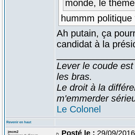
monde, le thème, 
hummm politique fi
Ah putain, ça pourr
candidat à la présid
_______________
Lever le coude est
les bras.
Le droit à la diff
m'emmerder série
Le Colonel
Revenir en haut
Posté le :
29/09/2016
jmcm2