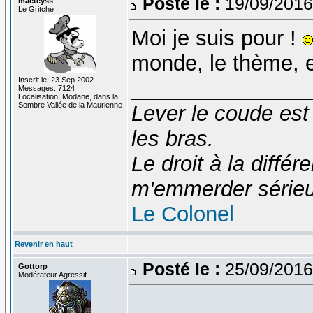
Posté le :
19/09/2016
macteyss
Le Gritche
Moi je suis pour !
monde, le thème, et
Inscrit le: 23 Sep 2002
_______________
Messages: 7124
Localisation: Modane, dans la
Sombre Vallée de la Maurienne
Lever le coude est
les bras.
Le droit à la diff
m'emmerder série
Le Colonel
Revenir en haut
Posté le :
25/09/2016
Gottorp
Modérateur Agressif