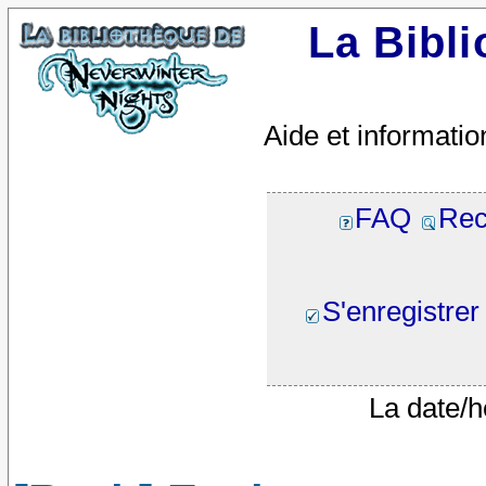
La Bibl
Aide et informatio
FAQ
Rec
S'enregistrer
La date/h