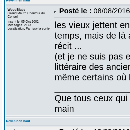
Revenir en haut
Posté le :
08/08/2016
WoodBlade
Grand Maître Chanteur du
Conseil
Inscrit le: 05 Oct 2002
les vieux jettent e
Messages: 2173
Localisation: Par Issy la sortie
temps, mais de là 
récit ...
(et je ne suis pas 
littéraire des ancie
même certains où l
_______________
Que tous ceux qui 
main
Revenir en haut