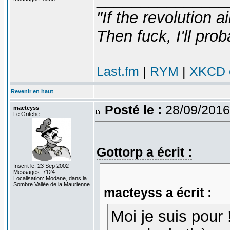
"If the revolution a
Then fuck, I'll prob
Last.fm
|
RYM
|
XKCD c
Revenir en haut
Posté le :
28/09/2016
macteyss
Le Gritche
Gottorp a écrit :
Inscrit le: 23 Sep 2002
Messages: 7124
Localisation: Modane, dans la
Sombre Vallée de la Maurienne
macteyss a écrit :
Moi je suis pour 