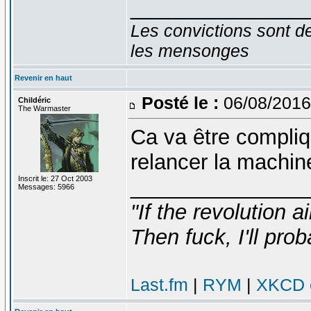
_______________
Les convictions sont d
les mensonges
Revenir en haut
Posté le :
06/08/2016
Childéric
The Warmaster
Ca va être compliq
relancer la machin
Inscrit le: 27 Oct 2003
_______________
Messages: 5966
"If the revolution a
Then fuck, I'll prob
Last.fm
|
RYM
|
XKCD c