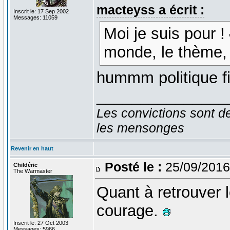
macteyss a écrit :
Inscrit le: 17 Sep 2002
Messages: 11059
Moi je suis pour !
monde, le thème, e
hummm politique fic
_______________
Les convictions sont d
les mensonges
Revenir en haut
Posté le :
25/09/2016
Childéric
The Warmaster
Quant à retrouver 
courage.
Inscrit le: 27 Oct 2003
_______________
Messages: 5966