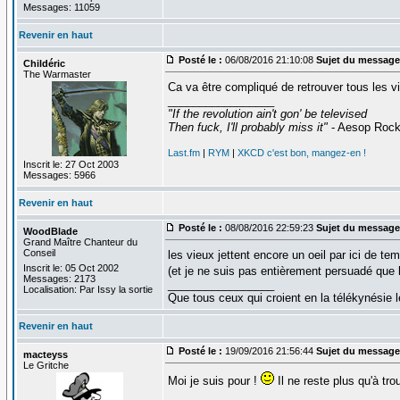
Messages: 11059
Revenir en haut
Posté le :
06/08/2016 21:10:08
Sujet du message
Childéric
The Warmaster
Ca va être compliqué de retrouver tous les v
_________________
"If the revolution ain't gon' be televised
Then fuck, I'll probably miss it"
- Aesop Roc
Last.fm
|
RYM
|
XKCD c'est bon, mangez-en !
Inscrit le: 27 Oct 2003
Messages: 5966
Revenir en haut
Posté le :
08/08/2016 22:59:23
Sujet du message
WoodBlade
Grand Maître Chanteur du
Conseil
les vieux jettent encore un oeil par ici de t
Inscrit le: 05 Oct 2002
(et je ne suis pas entièrement persuadé que la
Messages: 2173
_________________
Localisation: Par Issy la sortie
Que tous ceux qui croient en la télékynésie
Revenir en haut
Posté le :
19/09/2016 21:56:44
Sujet du message
macteyss
Le Gritche
Moi je suis pour !
Il ne reste plus qu'à tro
_________________