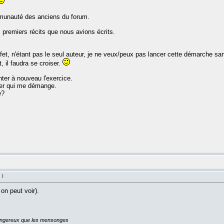
mmunauté des anciens du forum.
les premiers récits que nous avions écrits.
ffet, n'étant pas le seul auteur, je ne veux/peux pas lancer cette démarche sa
, il faudra se croiser.
enter à nouveau l'exercice.
vier qui me démange.
e?
 :
 on peut voir).
dangereux que les mensonges