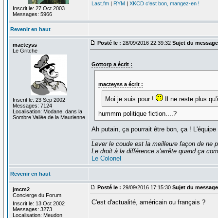
Last.fm
|
RYM
|
XKCD c'est bon, mangez-en !
Inscrit le: 27 Oct 2003
Messages: 5966
Revenir en haut
Posté le :
28/09/2016 22:39:32
Sujet du message
macteyss
Le Gritche
Gottorp a écrit :
macteyss a écrit :
Moi je suis pour !
Il ne reste plus qu'
Inscrit le: 23 Sep 2002
Messages: 7124
Localisation: Modane, dans la
hummm politique fiction....?
Sombre Vallée de la Maurienne
Ah putain, ça pourrait être bon, ça ! L'équipe 
_________________
Lever le coude est la meilleure façon de ne p
Le droit à la différence s'arrête quand ça 
Le Colonel
Revenir en haut
Posté le :
29/09/2016 17:15:30
Sujet du message
jmcm2
Concierge du Forum
C'est d'actualité, américain ou français ?
Inscrit le: 13 Oct 2002
Messages: 3273
Localisation: Meudon