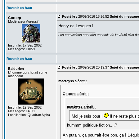
Revenir en haut
Posté le :
29/09/2016 18:26:52
Sujet du message
Gottorp
Modérateur Agressif
Henry de Lesquen !
_________________
Les convictions sont des ennemis de la vérité plus 
Inscrit le: 17 Sep 2002
Messages: 11059
Revenir en haut
Posté le :
29/09/2016 20:19:37
Sujet du message
Baldurien
L'homme qui chutait sur le
macadam
macteyss a écrit :
Gottorp a écrit :
macteyss a écrit :
Inscrit le: 12 Sep 2002
Messages: 14071
Localisation: Quadran Alpha
Moi je suis pour !
Il ne reste plus 
hummm politique fiction....?
Ah putain, ça pourrait être bon, ça ! L'équi