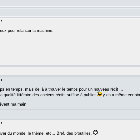
 :
ieux pour relancer la machine.
k
 :
emps en temps, mais de là à trouver le temps pour un nouveau récit ...
 qualité littéraire des anciens récits suffise à publier
y en a même certains
 lèvent ma main
 :
uver du monde, le thème, etc... Bref, des broutilles.