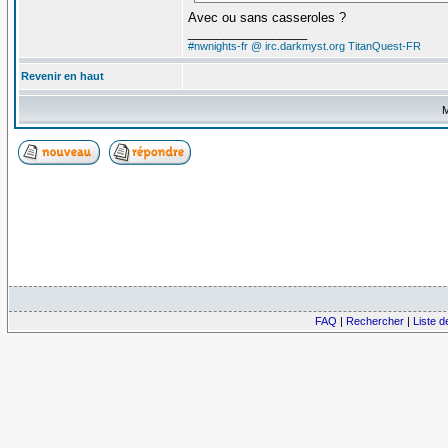
Avec ou sans casseroles ?
_________________
#nwnights-fr @ irc.darkmyst.org
TitanQuest-FR
Revenir en haut
M
FAQ
|
Rechercher
|
Liste 