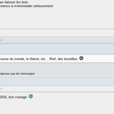
as baisser les bras.
commence à m'emmerder sérieusement.
 :
trouver du monde, le thème, etc... Bref, des broutilles.
dangereux que les mensonges
 :
 2016, bon courage.
k