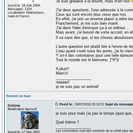
Je suis grâââve à la bourre, mais m'en fou!
Inscrit le: 18 Juin 2004
Messages: 1324
J'ai deux questions, l'une adressée à la co
Localisation: Makinohara...
Ceux qui sont encore plus vieux que moi.
mais en france.
En effet, j'ai pris un énorme plaisir à relire 
Franchement, je me suis bien marré.
J'ai dans l'idée d'envoyer ça à un éditeur...
Mais avant, j'ai besoin de votre accord, en e
Il va sans dire que, si les choses aboutissent
L'autre question est plutôt liée à l'envie de t
L'eau ayant coulé sous les ponts, j'ai le cla
Y a-t-il des volontaires pour une telle épreuv
Tout le monde est le bienvenu. (^0^)/
A plus!!
Mam's!
_________________
naaaan!
je ne suis pas un animal!
Revenir en haut
Posté le :
30/07/2016 20:10:31
Sujet du message
Gottorp
Modérateur Agressif
je suis pour mais j'ai pas le temps (quoi que,
Quel thème ?
_________________
Les convictions sont des ennemis de la vérité plus 
Inscrit le: 17 Sep 2002