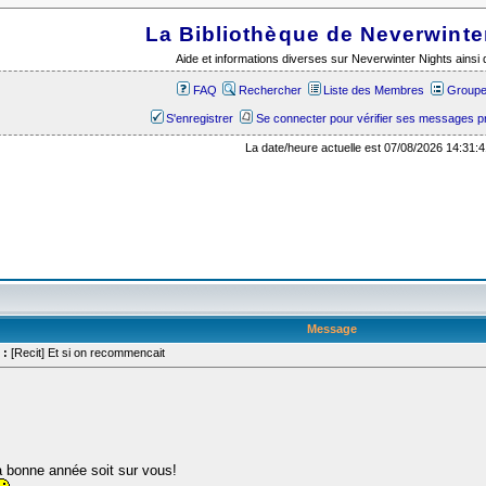
La Bibliothèque de Neverwinte
Aide et informations diverses sur Neverwinter Nights ains
FAQ
Rechercher
Liste des Membres
Groupes
S'enregistrer
Se connecter pour vérifier ses messages p
La date/heure actuelle est 07/08/2026 14:31:4
Message
 :
[Recit] Et si on recommencait
a bonne année soit sur vous!