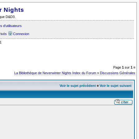
r Nights
i que D&D3.
 d'utilisateurs
rivés
Connexion
1
Page
1
sur
1
¤
La Bibliothèque de Neverwinter Nights Index du Forum
»
Discussions Générales
Voir le sujet précédent
¤
Voir le sujet suivant