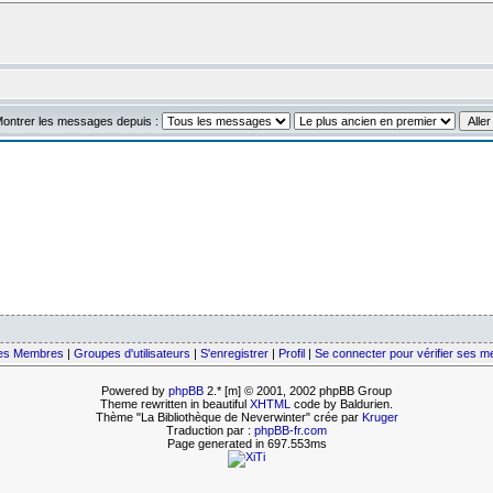
ontrer les messages depuis :
des Membres
|
Groupes d'utilisateurs
|
S'enregistrer
|
Profil
|
Se connecter pour vérifier ses 
Powered by
phpBB
2.* [m] © 2001, 2002 phpBB Group
Theme rewritten in beautiful
XHTML
code by Baldurien.
Thème "La Bibliothèque de Neverwinter" crée par
Kruger
Traduction par :
phpBB-fr.com
Page generated in 697.553ms