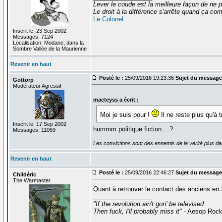
Lever le coude est la meilleure façon de ne p
Le droit à la différence s'arrête quand ça 
Le Colonel
Inscrit le: 23 Sep 2002
Messages: 7124
Localisation: Modane, dans la
Sombre Vallée de la Maurienne
Revenir en haut
Posté le :
25/09/2016 19:23:36
Sujet du message
Gottorp
Modérateur Agressif
macteyss a écrit :
Moi je suis pour !
Il ne reste plus qu'à 
Inscrit le: 17 Sep 2002
hummm politique fiction....?
Messages: 11059
_________________
Les convictions sont des ennemis de la vérité plus 
Revenir en haut
Posté le :
25/09/2016 22:46:27
Sujet du message
Childéric
The Warmaster
Quant à retrouver le contact des anciens en
_________________
"If the revolution ain't gon' be televised
Then fuck, I'll probably miss it"
- Aesop Roc