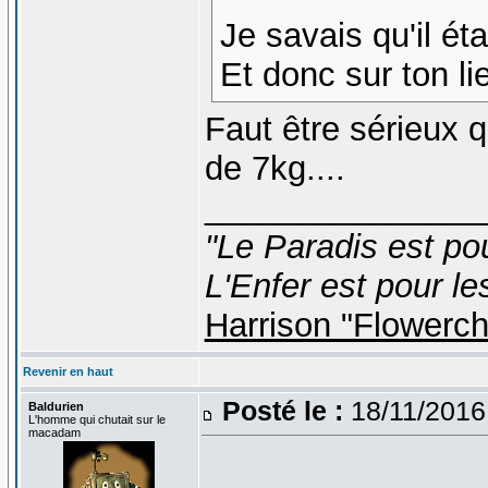
Je savais qu'il ét
Et donc sur ton l
Faut être sérieux
de 7kg....
_______________
"Le Paradis est po
L'Enfer est pour le
Harrison "Flowerc
Revenir en haut
Posté le :
18/11/2016
Baldurien
L'homme qui chutait sur le
macadam