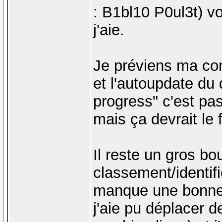
: B1bl10 P0ul3t) v
j'aie.
Je préviens ma con
et l'autoupdate du
progress" c'est pa
mais ça devrait le f
Il reste un gros bo
classement/identifi
manque une bonne p
j'aie pu déplacer d