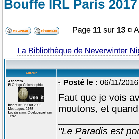
Bouffe IRL Paris 2017 
Page
11
sur
13
¤ A
La Bibliothèque de Neverwinter N
Auteur
Posté le :
06/11/2016
Ashareth
El Gringo Colombophile
Faut que je vois a
Inscrit le: 03 Oct 2002
moutons, et quand
Messages: 2165
Localisation: Quelquepart sur
Terre
_______________
"Le Paradis est po