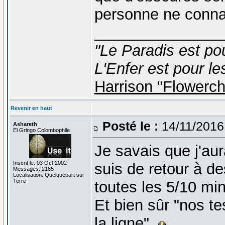
personne ne connaî
_______________
"Le Paradis est po
L'Enfer est pour le
Harrison "Flowerc
Revenir en haut
Posté le :
14/11/2016
Ashareth
El Gringo Colombophile
Je savais que j'au
Inscrit le: 03 Oct 2002
suis de retour à d
Messages: 2165
Localisation: Quelquepart sur
Terre
toutes les 5/10 min
Et bien sûr "nos t
la ligne".