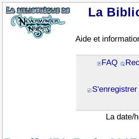
La Bibl
Aide et informatio
FAQ
Rec
S'enregistrer
La date/h