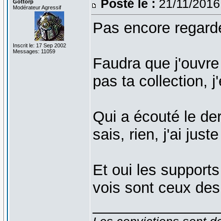
Posté le :
21/11/2016
Gottorp
Modérateur Agressif
Pas encore regard
Inscrit le: 17 Sep 2002
Messages: 11059
Faudra que j'ouvr
pas ta collection, j
Qui a écouté le dern
sais, rien, j'ai jus
Et oui les supports
vois sont ceux de
_______________