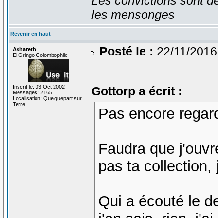
Les convictions sont d
les mensonges
Revenir en haut
Posté le :
22/11/2016
Ashareth
El Gringo Colombophile
Inscrit le: 03 Oct 2002
Gottorp a écrit :
Messages: 2165
Localisation: Quelquepart sur
Terre
Pas encore regar
Faudra que j'ouvr
pas ta collection, 
Qui a écouté le der