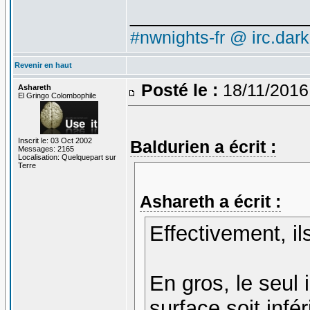
_______________
#nwnights-fr @ irc.dar
Revenir en haut
Posté le :
18/11/2016
Ashareth
El Gringo Colombophile
Inscrit le: 03 Oct 2002
Baldurien a écrit :
Messages: 2165
Localisation: Quelquepart sur
Terre
Ashareth a écrit :
Effectivement, il
En gros, le seul 
surface soit infé