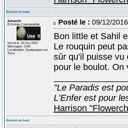
Revenir en haut
Posté le :
09/12/2016
Ashareth
El Gringo Colombophile
Bon little et Sahil 
Inscrit le: 03 Oct 2002
Le rouquin peut p
Messages: 2165
Localisation: Quelquepart sur
Terre
sûr qu'il puisse vu
pour le boulot. On 
_______________
"Le Paradis est po
L'Enfer est pour le
Harrison "Flowerc
Revenir en haut