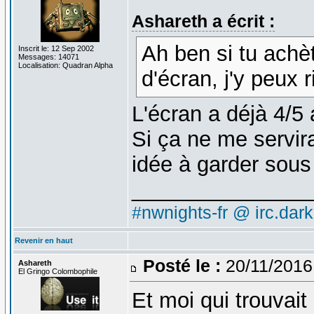
Ashareth a écrit :
Ah ben si tu achè
Inscrit le: 12 Sep 2002
Messages: 14071
Localisation: Quadran Alpha
d'écran, j'y peux 
L'écran a déjà 4/5 
Si ça ne me servir
idée à garder sou
_______________
#nwnights-fr @ irc.dar
Revenir en haut
Posté le :
20/11/2016
Ashareth
El Gringo Colombophile
Et moi qui trouvai