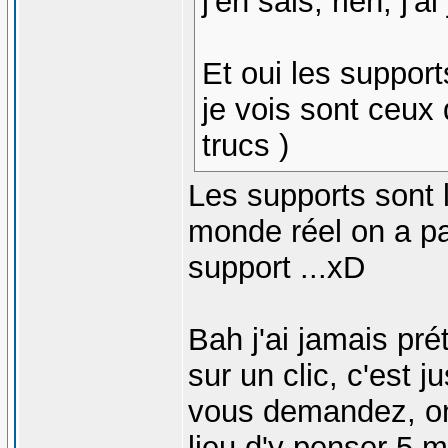
j'en sais, rien, j'a
Et oui les support
je vois sont ceux
trucs
)
Les supports sont 
monde réel on a pa
support ...xD
Bah j'ai jamais pré
sur un clic, c'est 
vous demandez, o
lieu d'y penser 5 m