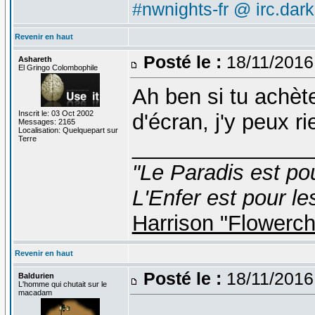
#nwnights-fr @ irc.dar
Revenir en haut
Posté le :
18/11/2016
Ashareth
El Gringo Colombophile
Ah ben si tu achèt
Inscrit le: 03 Oct 2002
d'écran, j'y peux r
Messages: 2165
Localisation: Quelquepart sur
Terre
_______________
"Le Paradis est po
L'Enfer est pour le
Harrison "Flowerc
Revenir en haut
Posté le :
18/11/2016
Baldurien
L'homme qui chutait sur le
macadam