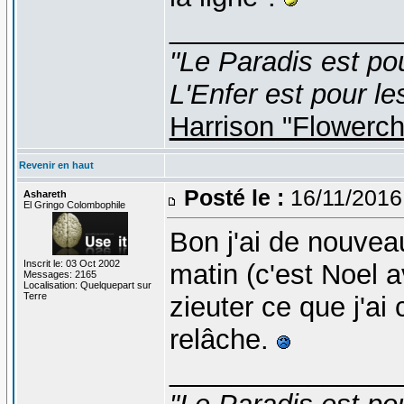
_______________
"Le Paradis est po
L'Enfer est pour le
Harrison "Flowerc
Revenir en haut
Posté le :
16/11/2016
Ashareth
El Gringo Colombophile
Bon j'ai de nouvea
Inscrit le: 03 Oct 2002
matin (c'est Noel a
Messages: 2165
Localisation: Quelquepart sur
Terre
zieuter ce que j'a
relâche.
_______________