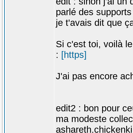
edit : sinon j'ai un
parlé des supports
je t'avais dit que 
Si c'est toi, voilà 
:
[https]
J'ai pas encore ac
edit2 : bon pour ce
ma modeste collect
ashareth.chickenk