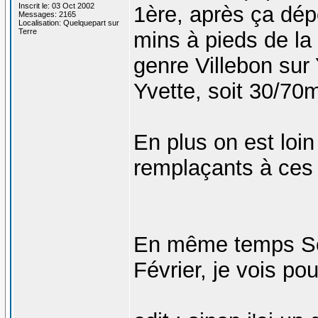
Inscrit le: 03 Oct 2002
1ère, après ça dépe
Messages: 2165
Localisation: Quelquepart sur
Terre
mins à pieds de la 
genre Villebon sur
Yvette, soit 30/70
En plus on est loin 
remplaçants à ces 
En même temps Seb
Février, je vois pou