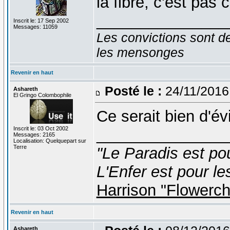
la fibre, c'est pas 
_______________
Inscrit le: 17 Sep 2002
Messages: 11059
Les convictions sont d
les mensonges
Revenir en haut
Posté le :
24/11/2016
Ashareth
El Gringo Colombophile
Ce serait bien d'évi
Inscrit le: 03 Oct 2002
_______________
Messages: 2165
Localisation: Quelquepart sur
Terre
"Le Paradis est po
L'Enfer est pour le
Harrison "Flowerc
Revenir en haut
Ashareth