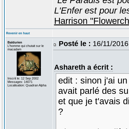
"Le Paradis est po
L'Enfer est pour le
Harrison "Flowerc
Revenir en haut
Posté le :
16/11/2016
Baldurien
L'homme qui chutait sur le
macadam
Ashareth a écrit :
edit : sinon j'ai u
Inscrit le: 12 Sep 2002
Messages: 14071
Localisation: Quadran Alpha
avait parlé des s
et que je t'avais 
?