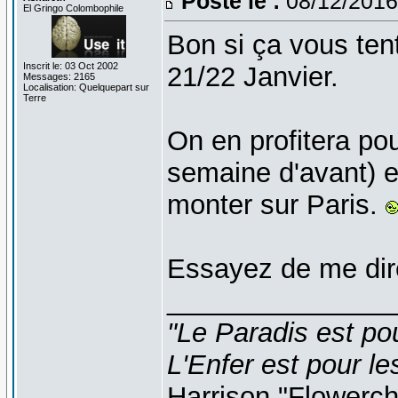
Posté le :
08/12/2016
El Gringo Colombophile
Bon si ça vous ten
Inscrit le: 03 Oct 2002
21/22 Janvier.
Messages: 2165
Localisation: Quelquepart sur
Terre
On en profitera pou
semaine d'avant) et 
monter sur Paris.
Essayez de me dire
_______________
"Le Paradis est po
L'Enfer est pour le
Harrison "Flowerc