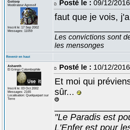
Posté le :
09/12/2016
Gottorp
Modérateur Agressif
faut que je vois, j
_______________
Inscrit le: 17 Sep 2002
Messages: 11059
Les convictions sont d
les mensonges
Revenir en haut
Posté le :
10/12/2016
Ashareth
El Gringo Colombophile
Et moi qui préviens
Inscrit le: 03 Oct 2002
sûr...
Messages: 2165
Localisation: Quelquepart sur
Terre
_______________
"Le Paradis est po
L'Enfer est pour le