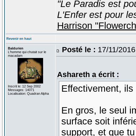
"Le Paradis est po
L'Enfer est pour le
Harrison "Flowerc
Revenir en haut
Posté le :
17/11/2016
Baldurien
L'homme qui chutait sur le
macadam
Ashareth a écrit :
Effectivement, ils
Inscrit le: 12 Sep 2002
Messages: 14071
Localisation: Quadran Alpha
En gros, le seul i
surface soit infér
support, et que tu