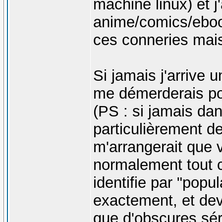
machine linux) et j
anime/comics/eboo
ces conneries mai
Si jamais j'arrive 
me démerderais po
(PS : si jamais dan
particulièrement de
m'arrangerait que 
normalement tout co
identifie par "popul
exactement, et dev
que d'obscures sé