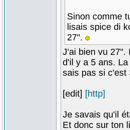
Sinon comme tu 
lisais spice di
27".
J'ai bien vu 27".
d'il y a 5 ans. L
sais pas si c'est
[edit]
[http]
Je savais qu'il é
Et donc sur ton 