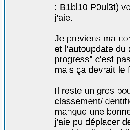
: B1bl10 P0ul3t) v
j'aie.
Je préviens ma con
et l'autoupdate du
progress" c'est pa
mais ça devrait le f
Il reste un gros bo
classement/identifi
manque une bonne p
j'aie pu déplacer d