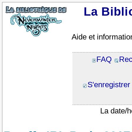
La Bibl
Aide et informatio
FAQ
Rec
S'enregistrer
La date/h