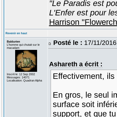
"Le Paradis est po
L'Enfer est pour le
Harrison "Flowerc
Revenir en haut
Posté le :
17/11/2016
Baldurien
L'homme qui chutait sur le
macadam
Ashareth a écrit :
Effectivement, ils
Inscrit le: 12 Sep 2002
Messages: 14071
Localisation: Quadran Alpha
En gros, le seul i
surface soit infér
support, et que tu