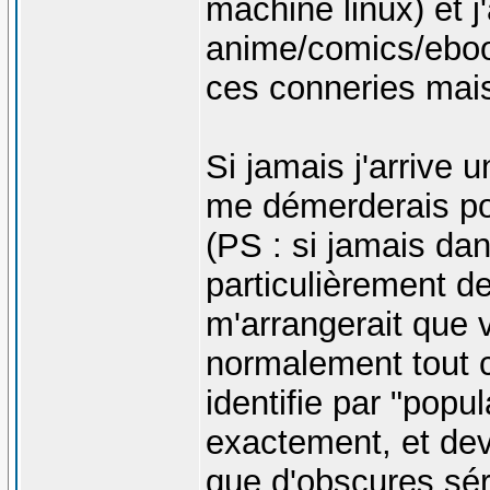
machine linux) et j
anime/comics/eboo
ces conneries mai
Si jamais j'arrive 
me démerderais po
(PS : si jamais dan
particulièrement de
m'arrangerait que 
normalement tout co
identifie par "popul
exactement, et dev
que d'obscures sé