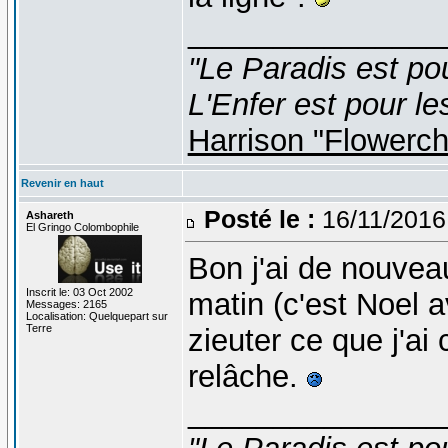
_______________
"Le Paradis est po
L'Enfer est pour le
Harrison "Flowerc
Revenir en haut
Posté le :
16/11/2016
Ashareth
El Gringo Colombophile
Bon j'ai de nouvea
Inscrit le: 03 Oct 2002
matin (c'est Noel a
Messages: 2165
Localisation: Quelquepart sur
Terre
zieuter ce que j'a
relâche.
_______________