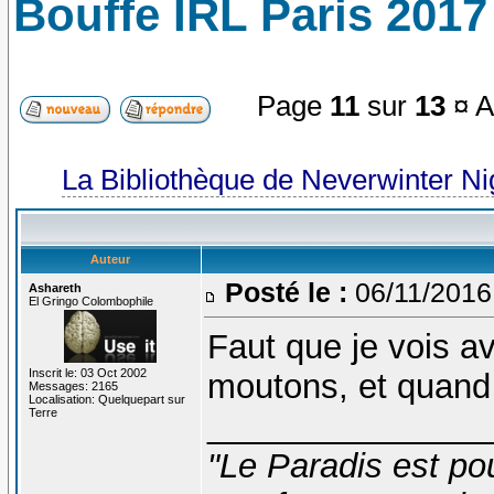
Bouffe IRL Paris 2017 
Page
11
sur
13
¤ A
La Bibliothèque de Neverwinter N
Auteur
Posté le :
06/11/2016
Ashareth
El Gringo Colombophile
Faut que je vois a
Inscrit le: 03 Oct 2002
moutons, et quand
Messages: 2165
Localisation: Quelquepart sur
Terre
_______________
"Le Paradis est po