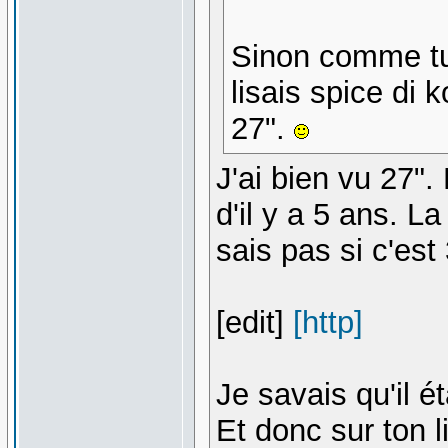
Sinon comme tu 
lisais spice di
27".
J'ai bien vu 27".
d'il y a 5 ans. L
sais pas si c'est
[edit]
[http]
Je savais qu'il é
Et donc sur ton 