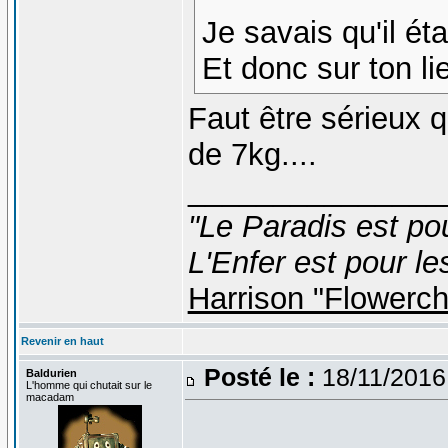
Je savais qu'il ét
Et donc sur ton l
Faut être sérieux
de 7kg....
_______________
"Le Paradis est po
L'Enfer est pour le
Harrison "Flowerc
Revenir en haut
Posté le :
18/11/2016
Baldurien
L'homme qui chutait sur le
macadam