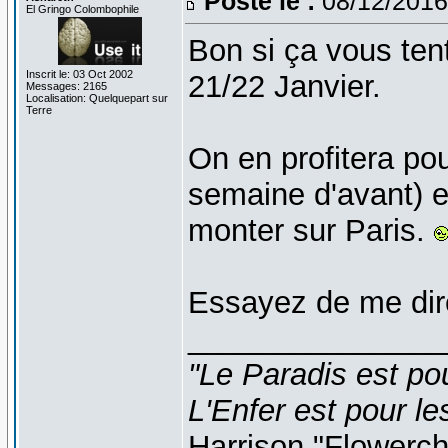
Posté le :
08/12/2016
El Gringo Colombophile
Bon si ça vous ten
Inscrit le: 03 Oct 2002
21/22 Janvier.
Messages: 2165
Localisation: Quelquepart sur
Terre
On en profitera pou
semaine d'avant) et 
monter sur Paris.
Essayez de me dire
_______________
"Le Paradis est po
L'Enfer est pour le
Harrison "Flowerc