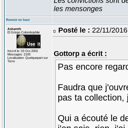
Les convictions sont d
les mensonges
Revenir en haut
Posté le :
22/11/2016
Ashareth
El Gringo Colombophile
Inscrit le: 03 Oct 2002
Gottorp a écrit :
Messages: 2165
Localisation: Quelquepart sur
Terre
Pas encore regar
Faudra que j'ouvr
pas ta collection, 
Qui a écouté le der