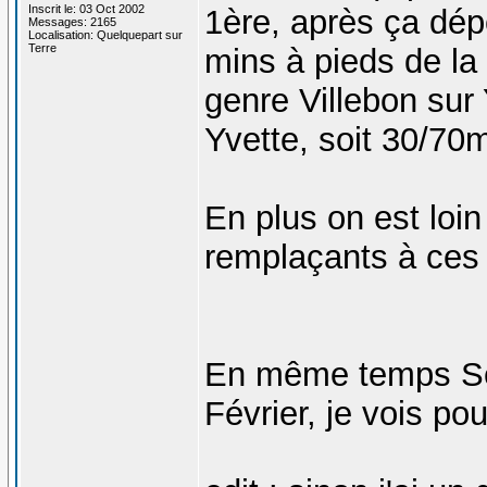
Inscrit le: 03 Oct 2002
1ère, après ça dépe
Messages: 2165
Localisation: Quelquepart sur
Terre
mins à pieds de la 
genre Villebon sur
Yvette, soit 30/70
En plus on est loin 
remplaçants à ces 
En même temps Seb
Février, je vois pou