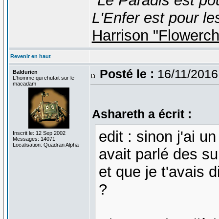
"Le Paradis est po
L'Enfer est pour le
Harrison "Flowerc
Revenir en haut
Posté le :
16/11/2016
Baldurien
L'homme qui chutait sur le
macadam
Ashareth a écrit :
edit : sinon j'ai u
Inscrit le: 12 Sep 2002
Messages: 14071
Localisation: Quadran Alpha
avait parlé des s
et que je t'avais 
?