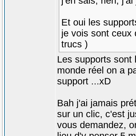
j'en sais, rien, j'a
Et oui les support
je vois sont ceux
trucs
)
Les supports sont 
monde réel on a pa
support ...xD
Bah j'ai jamais pré
sur un clic, c'est 
vous demandez, o
lieu d'y penser 5 m