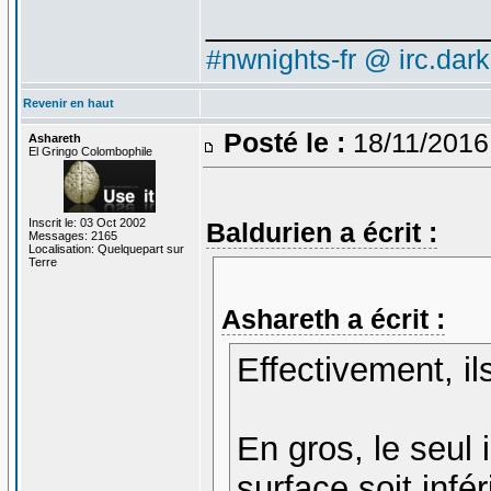
_______________
#nwnights-fr @ irc.dar
Revenir en haut
Posté le :
18/11/2016
Ashareth
El Gringo Colombophile
Inscrit le: 03 Oct 2002
Baldurien a écrit :
Messages: 2165
Localisation: Quelquepart sur
Terre
Ashareth a écrit :
Effectivement, il
En gros, le seul 
surface soit infé