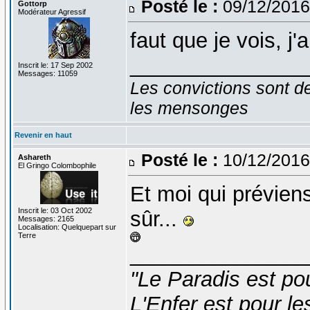
Posté le :
09/12/2016
Gottorp
Modérateur Agressif
faut que je vois, j
_______________
Inscrit le: 17 Sep 2002
Messages: 11059
Les convictions sont d
les mensonges
Revenir en haut
Posté le :
10/12/2016
Ashareth
El Gringo Colombophile
Et moi qui préviens
Inscrit le: 03 Oct 2002
sûr...
Messages: 2165
Localisation: Quelquepart sur
Terre
_______________
"Le Paradis est po
L'Enfer est pour le