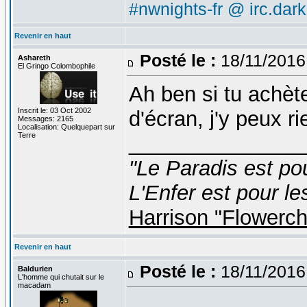
#nwnights-fr @ irc.dar
Revenir en haut
Posté le :
18/11/2016
Ashareth
El Gringo Colombophile
Ah ben si tu achèt
Inscrit le: 03 Oct 2002
d'écran, j'y peux r
Messages: 2165
Localisation: Quelquepart sur
Terre
_______________
"Le Paradis est po
L'Enfer est pour le
Harrison "Flowerc
Revenir en haut
Posté le :
18/11/2016
Baldurien
L'homme qui chutait sur le
macadam