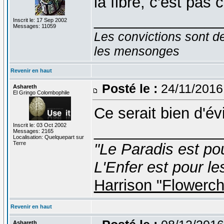
la fibre, c'est pas 
_______________
Inscrit le: 17 Sep 2002
Messages: 11059
Les convictions sont d
les mensonges
Revenir en haut
Posté le :
24/11/2016
Ashareth
El Gringo Colombophile
Ce serait bien d'évi
Inscrit le: 03 Oct 2002
_______________
Messages: 2165
Localisation: Quelquepart sur
Terre
"Le Paradis est po
L'Enfer est pour le
Harrison "Flowerc
Revenir en haut
Ashareth