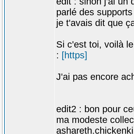
edit : sinon j'ai un
parlé des supports
je t'avais dit que 
Si c'est toi, voilà 
:
[https]
J'ai pas encore ac
edit2 : bon pour ce
ma modeste collect
ashareth.chickenk