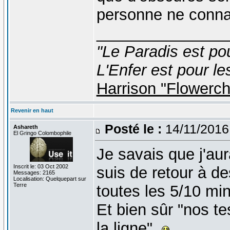
personne ne connaî
_______________
"Le Paradis est po
L'Enfer est pour le
Harrison "Flowerc
Revenir en haut
Posté le :
14/11/2016
Ashareth
El Gringo Colombophile
Je savais que j'au
Inscrit le: 03 Oct 2002
suis de retour à d
Messages: 2165
Localisation: Quelquepart sur
Terre
toutes les 5/10 min
Et bien sûr "nos t
la ligne".