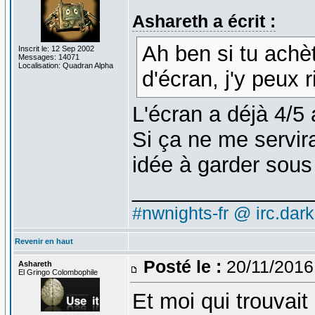
Ashareth a écrit :
Ah ben si tu achè
Inscrit le: 12 Sep 2002
Messages: 14071
Localisation: Quadran Alpha
d'écran, j'y peux 
L'écran a déjà 4/5 
Si ça ne me servir
idée à garder sou
_______________
#nwnights-fr @ irc.dar
Revenir en haut
Posté le :
20/11/2016
Ashareth
El Gringo Colombophile
Et moi qui trouvai