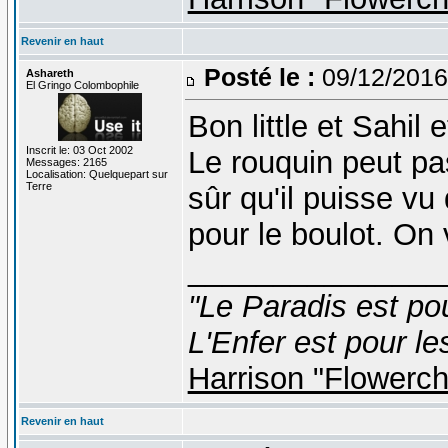
Revenir en haut
Posté le :
09/12/2016
Ashareth
El Gringo Colombophile
Bon little et Sahil 
Inscrit le: 03 Oct 2002
Le rouquin peut p
Messages: 2165
Localisation: Quelquepart sur
Terre
sûr qu'il puisse vu
pour le boulot. On 
_______________
"Le Paradis est po
L'Enfer est pour le
Harrison "Flowerc
Revenir en haut