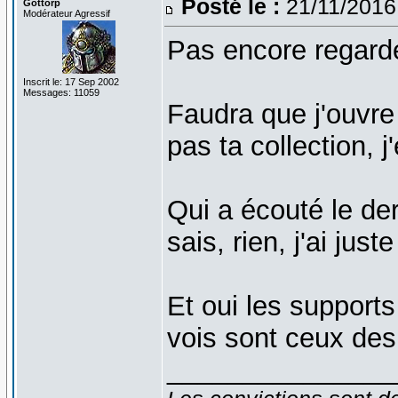
Posté le :
21/11/2016
Gottorp
Modérateur Agressif
Pas encore regard
Inscrit le: 17 Sep 2002
Messages: 11059
Faudra que j'ouvr
pas ta collection, j
Qui a écouté le dern
sais, rien, j'ai jus
Et oui les supports
vois sont ceux de
_______________