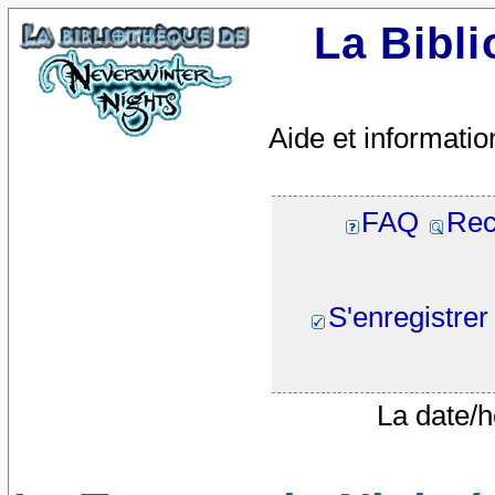
La Bibl
Aide et informatio
FAQ
Rec
S'enregistrer
La date/h