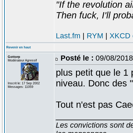
"If the revolution a
Then fuck, I'll prob
Last.fm
|
RYM
|
XKCD c
Revenir en haut
Posté le :
09/08/2018
Gottorp
Modérateur Agressif
plus petit que le 1
niveau. Donc des 
Inscrit le: 17 Sep 2002
Messages: 11059
Tout n'est pas Ca
_______________
Les convictions sont d