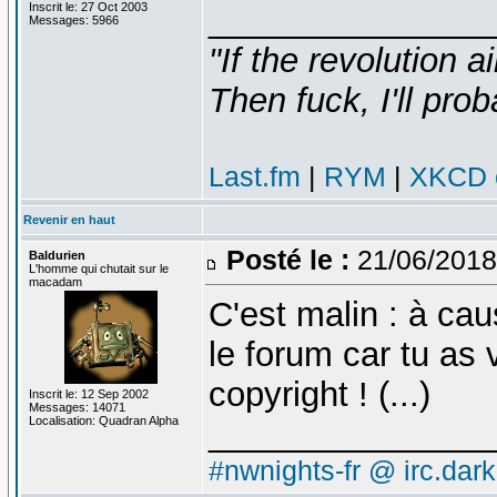
Inscrit le: 27 Oct 2003
_______________
Messages: 5966
"If the revolution a
Then fuck, I'll prob
Last.fm
|
RYM
|
XKCD c
Revenir en haut
Posté le :
21/06/2018
Baldurien
L'homme qui chutait sur le
macadam
C'est malin : à cau
le forum car tu as 
copyright ! (...)
Inscrit le: 12 Sep 2002
Messages: 14071
Localisation: Quadran Alpha
_______________
#nwnights-fr @ irc.dar