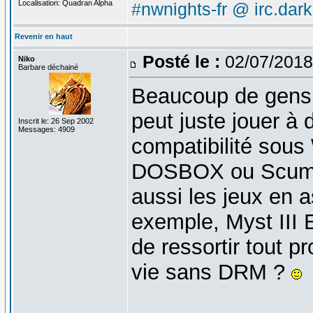
Localisation: Quadran Alpha
#nwnights-fr @ irc.dar
Revenir en haut
Posté le :
02/07/2018
Niko
Barbare déchainé
Beaucoup de gens 
peut juste jouer à 
Inscrit le: 26 Sep 2002
Messages: 4909
compatibilité sous
DOSBOX ou ScummV
aussi les jeux en 
exemple, Myst III 
de ressortir tout p
vie sans DRM ?