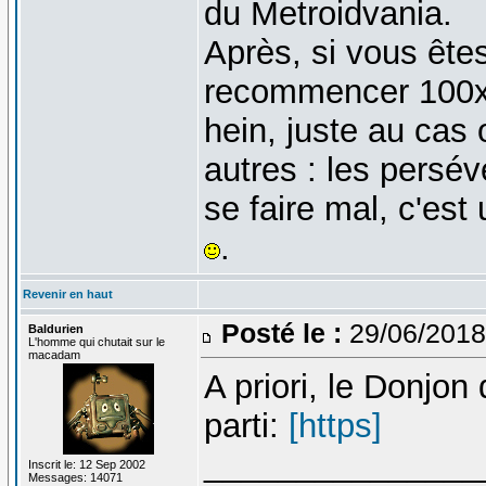
du Metroidvania.
Après, si vous ête
recommencer 100x
hein, juste au cas 
autres : les persé
se faire mal, c'est
.
Revenir en haut
Posté le :
29/06/2018
Baldurien
L'homme qui chutait sur le
macadam
A priori, le Donjon
parti:
[https]
_______________
Inscrit le: 12 Sep 2002
Messages: 14071