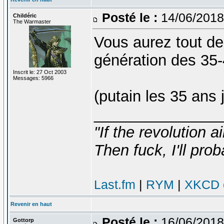
Posté le :
14/06/2018
Childéric
The Warmaster
Vous aurez tout de
génération des 35
Inscrit le: 27 Oct 2003
Messages: 5966
(putain les 35 ans j
_______________
"If the revolution a
Then fuck, I'll prob
Last.fm
|
RYM
|
XKCD c
Revenir en haut
Posté le :
16/06/2018
Gottorp