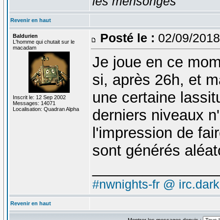
les mensonges
Revenir en haut
Posté le :
02/09/2018
Baldurien
L'homme qui chutait sur le
macadam
Je joue en ce mom
si, après 26h, et m
une certaine lassi
Inscrit le: 12 Sep 2002
Messages: 14071
Localisation: Quadran Alpha
derniers niveaux n'
l'impression de fa
sont générés aléat
_______________
#nwnights-fr @ irc.dar
Revenir en haut
Montrer les messages depuis :