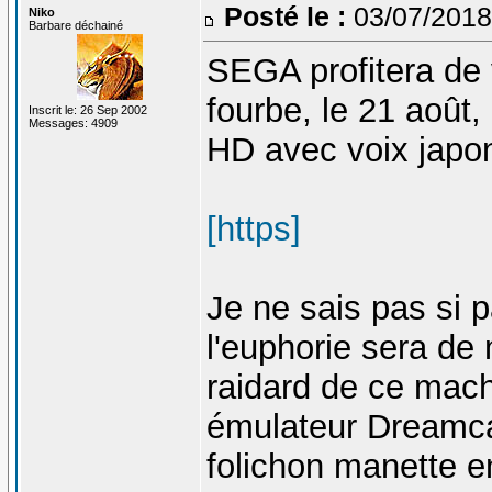
Posté le :
03/07/2018
Niko
Barbare déchainé
SEGA profitera de v
fourbe, le 21 août
Inscrit le: 26 Sep 2002
Messages: 4909
HD avec voix japon
[https]
Je ne sais pas si
l'euphorie sera de
raidard de ce machi
émulateur Dreamca
folichon manette e