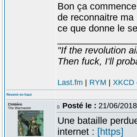
Bon ça commence b
de reconnaitre ma 
ce que donne le se
_______________
"If the revolution a
Then fuck, I'll prob
Last.fm
|
RYM
|
XKCD c
Revenir en haut
Posté le :
21/06/2018
Childéric
The Warmaster
Une bataille perdu
internet :
[https]