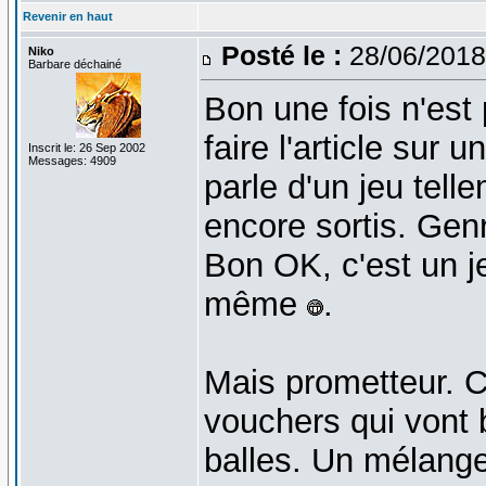
Revenir en haut
Posté le :
28/06/2018
Niko
Barbare déchainé
Bon une fois n'est
faire l'article sur
Inscrit le: 26 Sep 2002
Messages: 4909
parle d'un jeu tell
encore sortis. Gen
Bon OK, c'est un je
même
.
Mais prometteur. C
vouchers qui vont b
balles. Un mélange