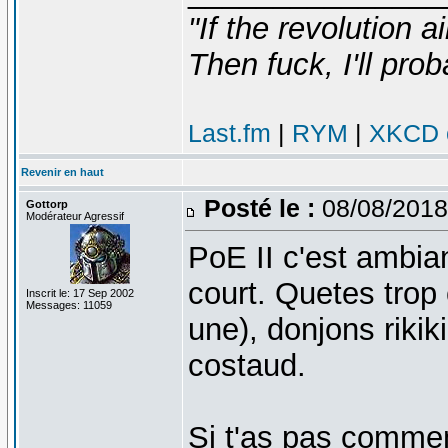
"If the revolution a
Then fuck, I'll prob
Last.fm
|
RYM
|
XKCD c
Revenir en haut
Posté le :
08/08/2018
Gottorp
Modérateur Agressif
PoE II c'est ambia
court. Quetes trop 
Inscrit le: 17 Sep 2002
Messages: 11059
une), donjons rikik
costaud.
Si t'as pas commen