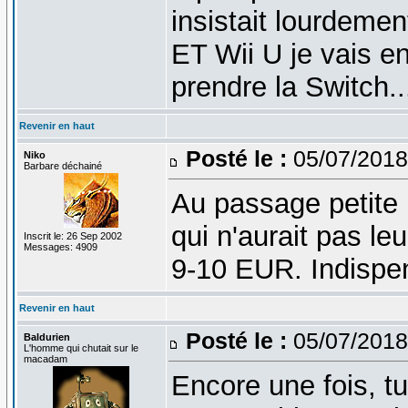
insistait lourdeme
ET Wii U je vais e
prendre la Switch..
Revenir en haut
Posté le :
05/07/2018
Niko
Barbare déchainé
Au passage petite
qui n'aurait pas le
Inscrit le: 26 Sep 2002
Messages: 4909
9-10 EUR. Indispe
Revenir en haut
Posté le :
05/07/2018
Baldurien
L'homme qui chutait sur le
macadam
Encore une fois, tu