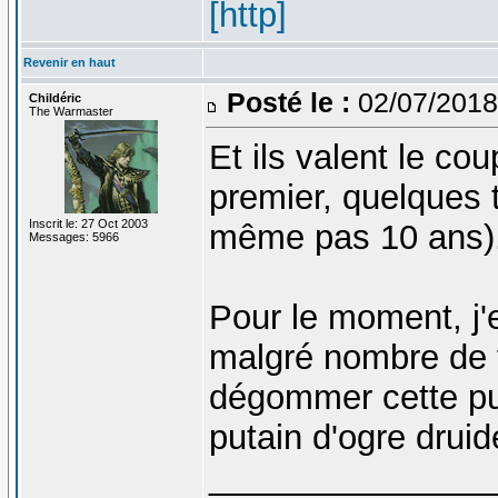
[http]
Revenir en haut
Posté le :
02/07/2018
Childéric
The Warmaster
Et ils valent le co
premier, quelques 
Inscrit le: 27 Oct 2003
même pas 10 ans)
Messages: 5966
Pour le moment, j'e
malgré nombre de fa
dégommer cette pu
putain d'ogre druid
_______________