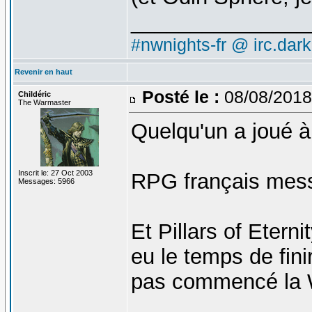
_______________
#nwnights-fr @ irc.dar
Revenir en haut
Posté le :
08/08/2018
Childéric
The Warmaster
Quelqu'un a joué 
Inscrit le: 27 Oct 2003
RPG français mess
Messages: 5966
Et Pillars of Etern
eu le temps de finir 
pas commencé la 
_______________