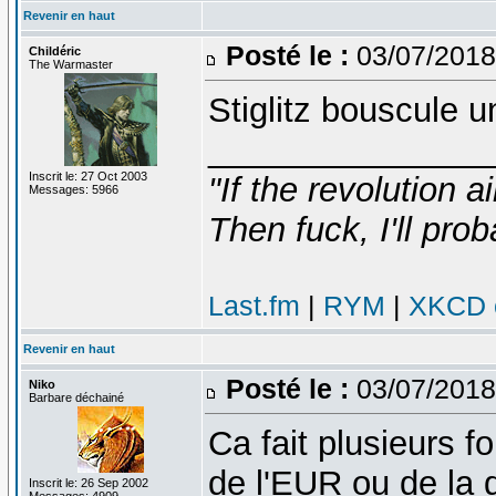
Revenir en haut
Posté le :
03/07/2018
Childéric
The Warmaster
Stiglitz bouscule u
_______________
Inscrit le: 27 Oct 2003
"If the revolution a
Messages: 5966
Then fuck, I'll prob
Last.fm
|
RYM
|
XKCD c
Revenir en haut
Posté le :
03/07/2018
Niko
Barbare déchainé
Ca fait plusieurs fo
de l'EUR ou de la 
Inscrit le: 26 Sep 2002
Messages: 4909