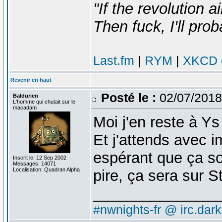
"If the revolution a
Then fuck, I'll prob
Last.fm
|
RYM
|
XKCD c
Revenir en haut
Posté le :
02/07/2018
Baldurien
L'homme qui chutait sur le
macadam
Moi j'en reste à Ys
Et j'attends avec 
espérant que ça 
Inscrit le: 12 Sep 2002
Messages: 14071
Localisation: Quadran Alpha
pire, ça sera sur 
_______________
#nwnights-fr @ irc.dar