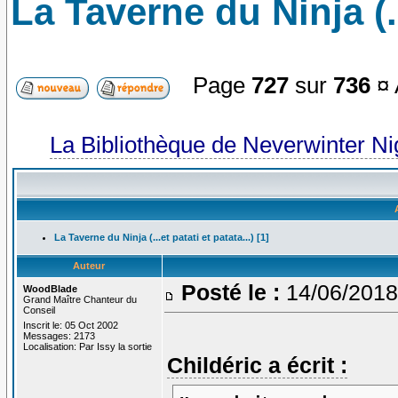
La Taverne du Ninja (...
Page
727
sur
736
¤ 
La Bibliothèque de Neverwinter N
La Taverne du Ninja (...et patati et patata...) [1]
Auteur
Posté le :
14/06/2018
WoodBlade
Grand Maître Chanteur du
Conseil
Inscrit le: 05 Oct 2002
Messages: 2173
Localisation: Par Issy la sortie
Childéric a écrit :