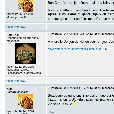
Bon OK, c'est un jeu récent mais il a l'air 
Mais prometteur. C'est Dead Cells. Par le jeu
Après, si vous êtes du genre rageux qui n'a
Inscrit le: 26 Sep 2002
Messages: 4909
et ceux qui aiment se faire mal, c'est un mus
Revenir en haut
Posté le :
29/06/2018 23:39:54
Sujet du message
Baldurien
L'homme qui chutait sur le
macadam
A priori, le Donjon de Naheulbeuk en jeu, c'es
_________________
#nwnights-fr @ irc.darkmyst.org
TitanQuest-FR
Inscrit le: 12 Sep 2002
Messages: 14071
Localisation: Quadran Alpha
Revenir en haut
Posté le :
02/07/2018 14:17:21
Sujet du message
Niko
Barbare déchainé
Beaucoup de gens ont l'impression que sur 
Faux. Parfois GOG refait aussi les jeux en a
vie sans DRM ?
[http]
Inscrit le: 26 Sep 2002