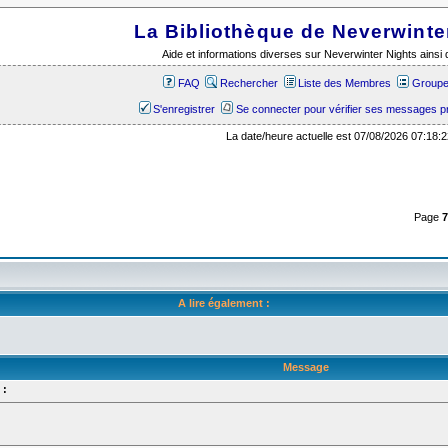
La Bibliothèque de Neverwinte
Aide et informations diverses sur Neverwinter Nights ains
FAQ
Rechercher
Liste des Membres
Groupes
S'enregistrer
Se connecter pour vérifier ses messages p
La date/heure actuelle est 07/08/2026 07:18:2
Page
A lire également :
Message
 :