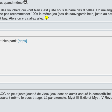
vieux quand même
.
 des vouchers qui vont bien il est juste sous la barre des 9 balles. Un mélang
ime pas recommencer 100x le même jeu (pas de sauvegarde hein, juste au cas o
t buy. Alors on y va allez allez
.
 :
t bien parti:
[https]
 :
GOG on peut juste jouer à de vieux jeux dont on aurait assuré la compatib
ssurant même le sous titrage. Là par exemple, Myst III Exile et Myst IV Révela