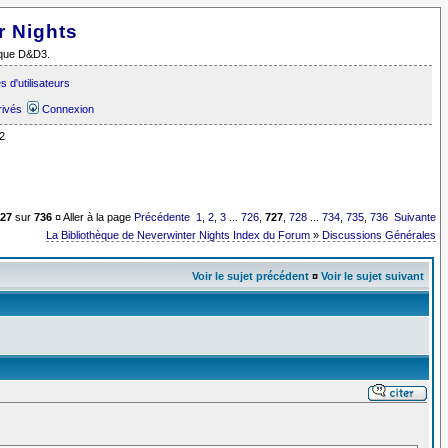
r Nights
i que D&D3.
 d'utilisateurs
rivés
Connexion
2
727
sur
736
¤ Aller à la page
Précédente
1
,
2
,
3
...
726
,
727
,
728
...
734
,
735
,
736
Suivante
La Bibliothèque de Neverwinter Nights Index du Forum
»
Discussions Générales
Voir le sujet précédent
¤
Voir le sujet suivant