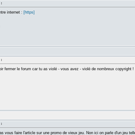
 :
tre internet :
[https]
k
 :
oir fermer le forum car tu as violé - vous avez - violé de nombreux copyright ! (
 :
s vous faire l'article sur une promo de vieux jeu. Non ici on parle d'un jeu te