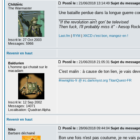
Posté le :
21/06/2018 13:14:49
Sujet du message
Childéric
The Warmaster
Une bataille perdue dans la longue guerre con
_________________
"If the revolution ain't gon' be televised
Then fuck, I'll probably miss it"
- Aesop Roc
Last.fm
|
RYM
|
XKCD c'est bon, mangez-en !
Inscrit le: 27 Oct 2003
Messages: 5966
Revenir en haut
Posté le :
21/06/2018 21:05:31
Sujet du message
Baldurien
L'homme qui chutait sur le
macadam
C'est malin : à cause de ton lien, je vais dev
_________________
#nwnights-fr @ irc.darkmyst.org
TitanQuest-FR
Inscrit le: 12 Sep 2002
Messages: 14071
Localisation: Quadran Alpha
Revenir en haut
Posté le :
28/06/2018 09:44:04
Sujet du message
Niko
Barbare déchainé
Bon une fois n'est pas coutume, je ne vais pa