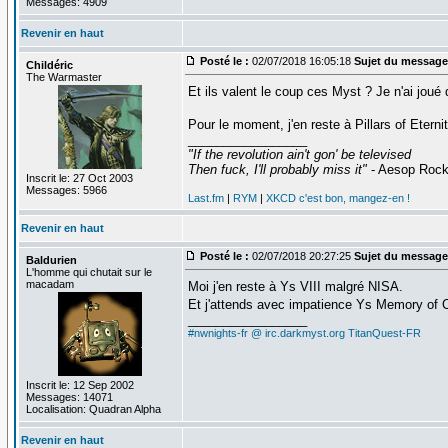
Messages: 4909
Revenir en haut
Posté le :
02/07/2018 16:05:18
Sujet du message
Childéric
The Warmaster
Et ils valent le coup ces Myst ? Je n'ai joué
Pour le moment, j'en reste à Pillars of Etern
_________________
"If the revolution ain't gon' be televised
Then fuck, I'll probably miss it"
- Aesop Roc
Inscrit le: 27 Oct 2003
Messages: 5966
Last.fm
|
RYM
|
XKCD c'est bon, mangez-en !
Revenir en haut
Posté le :
02/07/2018 20:27:25
Sujet du message
Baldurien
L'homme qui chutait sur le
macadam
Moi j'en reste à Ys VIII malgré NISA.
Et j'attends avec impatience Ys Memory of 
_________________
#nwnights-fr @ irc.darkmyst.org
TitanQuest-FR
Inscrit le: 12 Sep 2002
Messages: 14071
Localisation: Quadran Alpha
Revenir en haut