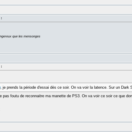
 :
dangereux que les mensonges
 :
w
, je prends la période d'essai dès ce soir. On va voir la latence. Sur un Dar
pas foutu de reconnaitre ma manette de PS3. On va voir ce soir ce que donn
k