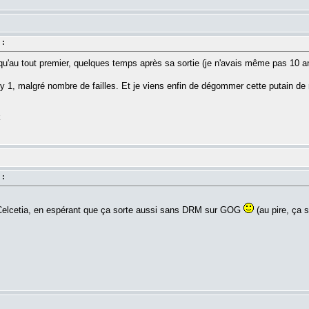
 :
 qu'au tout premier, quelques temps après sa sortie (je n'avais même pas 10 a
ity 1, malgré nombre de failles. Et je viens enfin de dégommer cette putain de
k
 :
Celcetia, en espérant que ça sorte aussi sans DRM sur GOG
(au pire, ça 