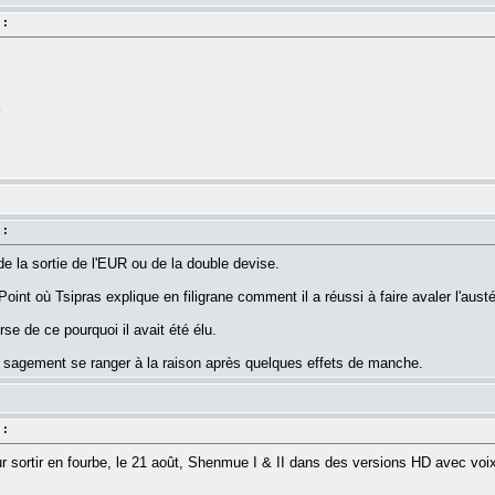
 :
k
 :
 de la sortie de l'EUR ou de la double devise.
 Point où Tsipras explique en filigrane comment il a réussi à faire avaler l'aust
rse de ce pourquoi il avait été élu.
t sagement se ranger à la raison après quelques effets de manche.
 :
ur sortir en fourbe, le 21 août, Shenmue I & II dans des versions HD avec voix