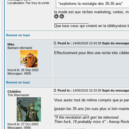
Localisation: Par Issy la sortie
"exploitons la nostalgie des 35-35 ans"
la mode est aux niches marketing, certes, ma
_________________
Que tous ceux qui croient en la télékynésie
Revenir en haut
Posté le :
14/06/2018 15:43:38
Sujet du message
Niko
Barbare déchainé
Effectivement pour être une niche très ciblé
Inscrit le: 26 Sep 2002
Messages: 4909
Revenir en haut
Posté le :
14/06/2018 16:33:38
Sujet du message
Childéric
The Warmaster
Vous aurez tout de même compris que je parl
(putain les 35 ans j'en suis plus si loin maint
_________________
"If the revolution ain't gon' be televised
Then fuck, I'll probably miss it"
- Aesop Roc
Inscrit le: 27 Oct 2003
Messages: 5966