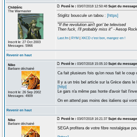
Posté le :
03/07/2018 12:50:48
Sujet du message
Childéric
The Warmaster
Stiglitz bouscule un tabou :
[https]
_________________
"If the revolution ain't gon' be televised
Then fuck, I'll probably miss it"
- Aesop Roc
Last.fm
|
RYM
|
XKCD c'est bon, mangez-en !
Inscrit le: 27 Oct 2003
Messages: 5966
Revenir en haut
Posté le :
03/07/2018 15:05:10
Sujet du message
Niko
Barbare déchainé
Ca fait plusieurs fois qu'on nous fait le coup
Il y a un très bel article sur la Grèce dans le
[http]
Le gars n'a même pas honte d'avoir fait l'inve
Inscrit le: 26 Sep 2002
Messages: 4909
On en attend pas moins des italiens qui von
Revenir en haut
Posté le :
03/07/2018 16:21:37
Sujet du message
Niko
Barbare déchainé
SEGA profitera de votre fibre nostalgique po