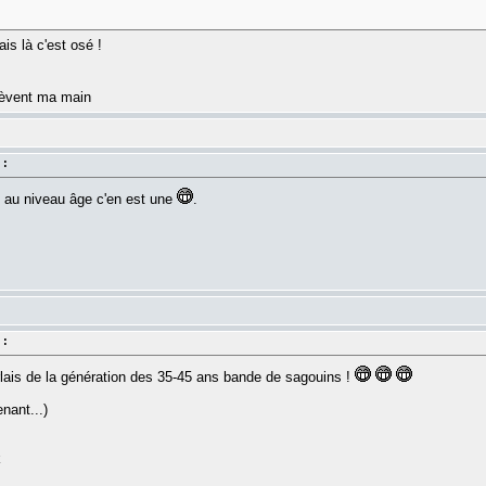
is là c'est osé !
 lèvent ma main
 :
e au niveau âge c'en est une
.
 :
ais de la génération des 35-45 ans bande de sagouins !
enant...)
k