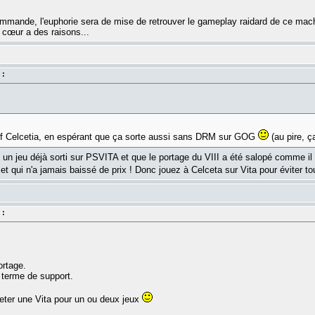
ommande, l'euphorie sera de mise de retrouver le gameplay raidard de ce mach
 cœur a des raisons...
 :
of Celcetia, en espérant que ça sorte aussi sans DRM sur GOG
(au pire, 
un jeu déjà sorti sur PSVITA et que le portage du VIII a été salopé comme il f
 et qui n'a jamais baissé de prix ! Donc jouez à Celceta sur Vita pour éviter 
 :
ortage.
 terme de support.
heter une Vita pour un ou deux jeux