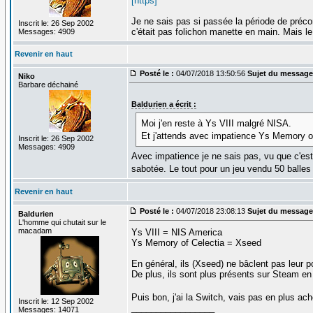
[https]
Je ne sais pas si passée la période de préc
Inscrit le: 26 Sep 2002
c'était pas folichon manette en main. Mais le
Messages: 4909
Revenir en haut
Posté le :
04/07/2018 13:50:56
Sujet du message
Niko
Barbare déchainé
Baldurien a écrit :
Moi j'en reste à Ys VIII malgré NISA.
Et j'attends avec impatience Ys Memory 
Inscrit le: 26 Sep 2002
Messages: 4909
Avec impatience je ne sais pas, vu que c'est 
sabotée. Le tout pour un jeu vendu 50 balles
Revenir en haut
Posté le :
04/07/2018 23:08:13
Sujet du message
Baldurien
L'homme qui chutait sur le
macadam
Ys VIII = NIS America
Ys Memory of Celectia = Xseed
En général, ils (Xseed) ne bâclent pas leur p
De plus, ils sont plus présents sur Steam en
Puis bon, j'ai la Switch, vais pas en plus ac
Inscrit le: 12 Sep 2002
_________________
Messages: 14071