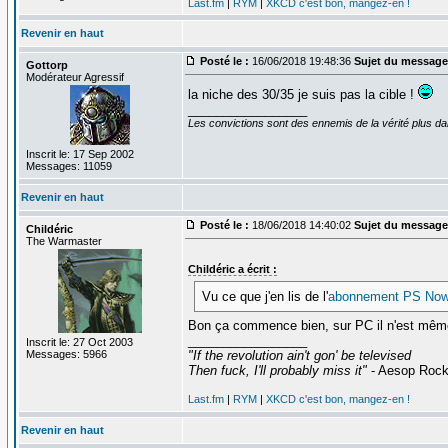
Last.fm
|
RYM
|
XKCD c'est bon, mangez-en !
Revenir en haut
Posté le :
16/06/2018 19:48:36
Sujet du message
Gottorp
Modérateur Agressif
la niche des 30/35 je suis pas la cible !
_________________
Les convictions sont des ennemis de la vérité plus 
Inscrit le: 17 Sep 2002
Messages: 11059
Revenir en haut
Posté le :
18/06/2018 14:40:02
Sujet du message
Childéric
The Warmaster
Childéric a écrit :
Vu ce que j'en lis de l'
abonnement PS No
Bon ça commence bien, sur PC il n'est même 
_________________
Inscrit le: 27 Oct 2003
Messages: 5966
"If the revolution ain't gon' be televised
Then fuck, I'll probably miss it"
- Aesop Roc
Last.fm
|
RYM
|
XKCD c'est bon, mangez-en !
Revenir en haut