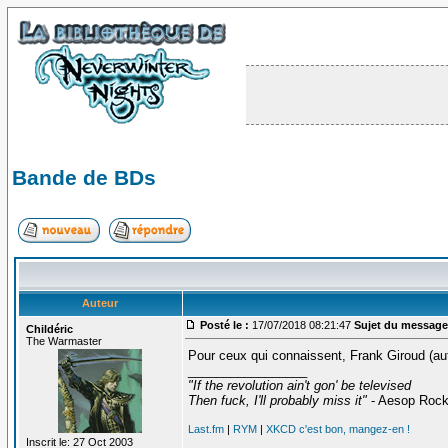
Bande de BDs
Auteur
Posté le :
17/07/2018 08:21:47
Sujet du message
Childéric
The Warmaster
Pour ceux qui connaissent, Frank Giroud (au
_________________
"If the revolution ain't gon' be televised
Then fuck, I'll probably miss it"
- Aesop Roc
Last.fm
|
RYM
|
XKCD c'est bon, mangez-en !
Inscrit le: 27 Oct 2003