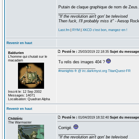
Putain de claque graphique de nom de Zeus.
_________________
"If the revolution ain't gon' be televised
Then fuck, I'll probably miss it"
- Aesop Roc
Last.fm
|
RYM
|
XKCD c'est bon, mangez-en !
Revenir en haut
Posté le :
25/03/2019 22:18:35
Sujet du message
Baldurien
L'homme qui chutait sur le
macadam
Tu relis des images 404 ?
_________________
#nwnights-fr @ irc.darkmyst.org
TitanQuest-FR
Inscrit le: 12 Sep 2002
Messages: 14071
Localisation: Quadran Alpha
Revenir en haut
Posté le :
01/04/2019 18:32:40
Sujet du message
Childéric
The Warmaster
Corrigé.
_________________
"If the revolution ain't gon' be televised