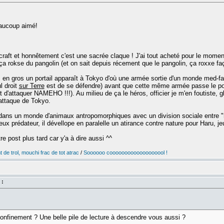
eaucoup aimé!
raft et honnêtement c'est une sacrée claque ! J'ai tout acheté pour le mome
ça rokse du pangolin (et on sait depuis récement que le pangolin, ça roxxe faç
 en gros un portail apparaît à Tokyo d'où une armée sortie d'un monde med-fan
l droit
sur Terre
est de se défendre) avant que cette même armée passe le porta
roit d'attaquer NAMEHO !!!). Au milieu de ça le héros, officier je m'en foutiste, 
'attaque de Tokyo.
 dans un monde d'animaux antropomorphiques avec un division sociale entre "he
eux prédateur, il dévellope en paralelle un atirance contre nature pour Haru, j
e post plus tard car y'a à dire aussi ^^
 de trol, mouchi frac de tot atrac
/
Soooooo cooooooooooooooooool !
 :
confinement ? Une belle pile de lecture à descendre vous aussi ?