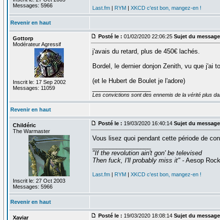
Messages: 5966
Last.fm
|
RYM
|
XKCD c'est bon, mangez-en !
Revenir en haut
Posté le :
01/02/2020 22:06:25
Sujet du message
Gottorp
Modérateur Agressif
j'avais du retard, plus de 450€ lachés.
Bordel, le dernier donjon Zenith, vu que j'ai 
(et le Hubert de Boulet je l'adore)
Inscrit le: 17 Sep 2002
_________________
Messages: 11059
Les convictions sont des ennemis de la vérité plus 
Revenir en haut
Posté le :
19/03/2020 16:40:14
Sujet du message
Childéric
The Warmaster
Vous lisez quoi pendant cette période de con
_________________
"If the revolution ain't gon' be televised
Then fuck, I'll probably miss it"
- Aesop Roc
Last.fm
|
RYM
|
XKCD c'est bon, mangez-en !
Inscrit le: 27 Oct 2003
Messages: 5966
Revenir en haut
Posté le :
19/03/2020 18:08:14
Sujet du message
Xaviar