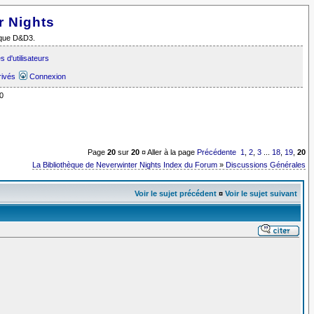
r Nights
i que D&D3.
 d'utilisateurs
rivés
Connexion
0
Page
20
sur
20
¤ Aller à la page
Précédente
1
,
2
,
3
...
18
,
19
,
20
La Bibliothèque de Neverwinter Nights Index du Forum
»
Discussions Générales
Voir le sujet précédent
¤
Voir le sujet suivant