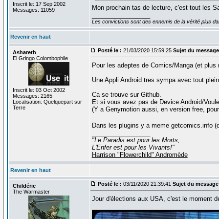
Inscrit le: 17 Sep 2002
Mon prochain tas de lecture, c'est tout les S
Messages: 11059
_________________
Les convictions sont des ennemis de la vérité plus 
Revenir en haut
Posté le :
21/03/2020 15:59:25
Sujet du message
Ashareth
El Gringo Colombophile
Pour les adeptes de Comics/Manga (et plus r
Une Appli Android tres sympa avec tout plein
Inscrit le: 03 Oct 2002
Ca se trouve sur Github.
Messages: 2165
Et si vous avez pas de Device Android/Voule
Localisation: Quelquepart sur
Terre
(Y a Genymotion aussi, en version free, pou
Dans les plugins y a meme getcomics.info (qu
_________________
"Le Paradis est pour les Morts,
L'Enfer est pour les Vivants!"
Harrison "Flowerchild" Andromède
Revenir en haut
Posté le :
03/11/2020 21:39:41
Sujet du message
Childéric
The Warmaster
Jour d'élections aux USA, c'est le moment de