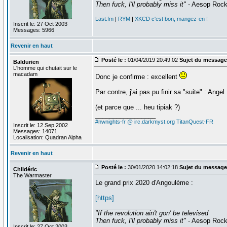
Then fuck, I'll probably miss it"
- Aesop Roc
Last.fm
|
RYM
|
XKCD c'est bon, mangez-en !
Inscrit le: 27 Oct 2003
Messages: 5966
Revenir en haut
Posté le :
01/04/2019 20:49:02
Sujet du message
Baldurien
L'homme qui chutait sur le
macadam
Donc je confirme : excellent
Par contre, j'ai pas pu finir sa "suite" : Angel
(et parce que ... heu tipiak ?)
_________________
#nwnights-fr @ irc.darkmyst.org
TitanQuest-FR
Inscrit le: 12 Sep 2002
Messages: 14071
Localisation: Quadran Alpha
Revenir en haut
Posté le :
30/01/2020 14:02:18
Sujet du message
Childéric
The Warmaster
Le grand prix 2020 d'Angoulème :
[https]
_________________
"If the revolution ain't gon' be televised
Then fuck, I'll probably miss it"
- Aesop Roc
Inscrit le: 27 Oct 2003