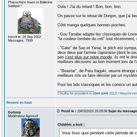
Phacochère maori et Ballerine
Sadique !
Oula ! J'ai du retard ! Bon, bon, bon
On passe sur le retour de Donjon, que j'ai b
Côté manga quelques bonnes pioches:
- Gou Tanabe adapte les classiques de Lovec
Inscrit le: 26 Sep 2002
"la couleur tombée du ciel" tout récemment, 
Messages: 7999
- "Gate" de Sao et Yanai, le pitch est sympa,
deux deux par l'armée Japonaise (dont le seu
pas
c'est plus sur notre monde
, ils ont le d
meilleurs décisions au bon moment lors de l
- "Beastar", de Paru Itagaki, oeuvre étrange
meilleurs mis se faire dévorer par un mystéri
Pour les bds classiques et les comics un autr
_________________
Cthulhu for president in
2004
2008
2012!
/
Mouchi vent
Revenir en haut
Posté le :
19/03/2020 20:28:06
Sujet du message
Gottorp
Modérateur Agressif
Childéric a écrit :
Vous lisez quoi pendant cette période de 