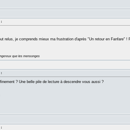
 :
tout relus, je comprends mieux ma frustration d'après "Un retour en Fanfare" ! 
dangereux que les mensonges
 :
finement ? Une belle pile de lecture à descendre vous aussi ?
k
 :