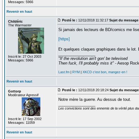
Messages: 5966
Revenir en haut
Posté le :
12/11/2018 11:32:17
Sujet du message 
Childéric
The Warmaster
Si jamais des lecteurs de BD/comics me lisent
[https]
Et quelques claques graphiques dans le lot.
_________________
Inscrit le: 27 Oct 2003
"If the revolution ain't gon' be televised
Messages: 5966
Then fuck, I'll probably miss it"
- Aesop Roc
Last.fm
|
RYM
|
XKCD c'est bon, mangez-en !
Revenir en haut
Posté le :
12/11/2018 20:18:24
Sujet du message
Gottorp
Modérateur Agressif
Notre mère la guerre. Au dessus de tout.
_________________
Les convictions sont des ennemis de la vérité plus 
Inscrit le: 17 Sep 2002
Messages: 11059
Revenir en haut