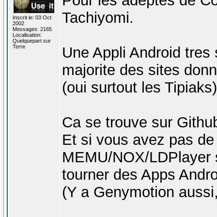
Pour les adeptes de Co
Tachiyomi.
Inscrit le: 03 Oct
2002
Messages: 2165
Localisation:
Quelquepart sur
Terre
Une Appli Android tres 
majorite des sites do
(oui surtout les Tipiaks
Ca se trouve sur Githu
Et si vous avez pas de 
MEMU/NOX/LDPlayer son
tourner des Apps Androi
(Y a Genymotion aussi,