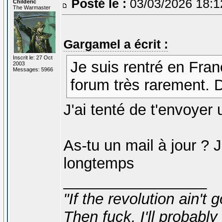
Posté le :
03/03/2026 18:
Childéric
The Warmaster
Gargamel a écrit :
Inscrit le: 27 Oct
Je suis rentré en Fran
2003
Messages: 5966
forum très rarement. D
J'ai tenté de t'envoyer
As-tu un mail à jour ? 
longtemps
_________________
"If the revolution ain't 
Then fuck, I'll probably 