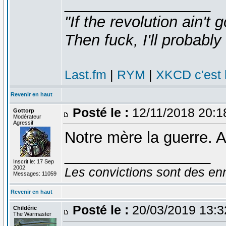
_________________
"If the revolution ain't 
Then fuck, I'll probably 
Last.fm
|
RYM
|
XKCD c'est 
Revenir en haut
Posté le :
12/11/2018 20:1
Gottorp
Modérateur
Agressif
Notre mère la guerre. 
_________________
Inscrit le: 17 Sep
2002
Les convictions sont des en
Messages: 11059
Revenir en haut
Posté le :
20/03/2019 13:
Childéric
The Warmaster