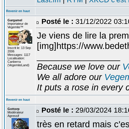
Revenir en haut
Posté le :
31/12/2022 03:
Gargamel
Importateur de
Vegemite™
Je viens de lire la pre
[img]https://www.bede
Inscrit le: 13 Sep
2006
_________________
Messages: 1117
Localisation:
Canberra
Because we love our
V
(VegemiteLand)
We all adore our
Vegem
It puts a rose in every 
Revenir en haut
Posté le :
29/03/2024 18:
Gottorp
Modérateur
Agressif
très en retard mais c'e