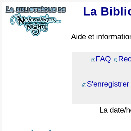
La Bibl
Aide et informatio
FAQ
Rec
S'enregistrer
La date/h