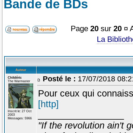
Bande de BDs
Page
20
sur
20
¤ A
La Bibliot
Auteur
Posté le :
17/07/2018 08:
Childéric
The Warmaster
Pour ceux qui connaiss
[http]
Inscrit le: 27 Oct
_________________
2003
Messages: 5966
"If the revolution ain't 