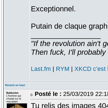
Exceptionnel.
Putain de claque grap
_________________
"If the revolution ain't 
Then fuck, I'll probably 
Last.fm
|
RYM
|
XKCD c'est 
Revenir en haut
Posté le :
25/03/2019 22:
Baldurien
L'homme qui
chutait sur le
macadam
Tu relis des images 40