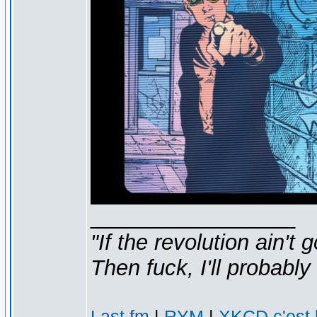
_________________
"If the revolution ain't 
Then fuck, I'll probably 
Last.fm
|
RYM
|
XKCD c'est 