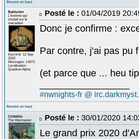
Revenir en haut
Posté le :
01/04/2019 20:
Baldurien
L'homme qui
chutait sur le
macadam
Donc je confirme : exc
Par contre, j'ai pas pu f
Inscrit le: 12 Sep
2002
Messages: 14071
Localisation:
Quadran Alpha
(et parce que ... heu tip
_________________
#nwnights-fr @ irc.darkmyst
Revenir en haut
Posté le :
30/01/2020 14:
Childéric
The Warmaster
Le grand prix 2020 d'A