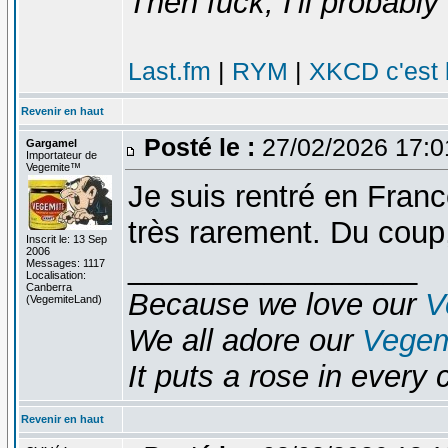
Then fuck, I'll probably 
Last.fm
|
RYM
|
XKCD c'est 
Revenir en haut
Posté le :
27/02/2026 17:
Gargamel
Importateur de
Vegemite™
Je suis rentré en Franc
très rarement. Du coup,
Inscrit le: 13 Sep
2006
_________________
Messages: 1117
Localisation:
Canberra
Because we love our
V
(VegemiteLand)
We all adore our
Vegem
It puts a rose in every 
Revenir en haut