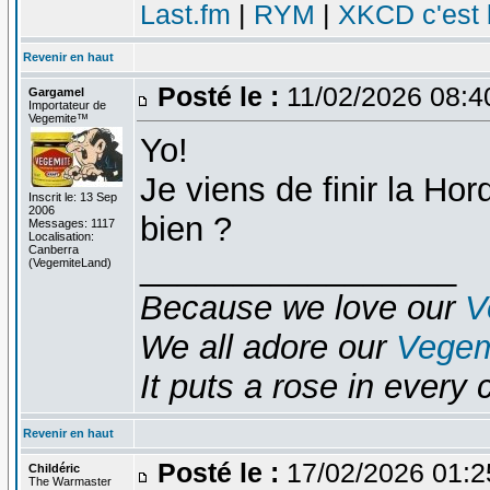
Last.fm
|
RYM
|
XKCD c'est 
Revenir en haut
Posté le :
11/02/2026 08:4
Gargamel
Importateur de
Vegemite™
Yo!
Je viens de finir la Hor
Inscrit le: 13 Sep
2006
bien ?
Messages: 1117
Localisation:
Canberra
_________________
(VegemiteLand)
Because we love our
V
We all adore our
Vegem
It puts a rose in every 
Revenir en haut
Posté le :
17/02/2026 01:
Childéric
The Warmaster