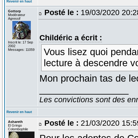
Revenir en haut
Posté le :
19/03/2020 20:
Gottorp
Modérateur
Agressif
Childéric a écrit :
Inscrit le: 17 Sep
2002
Vous lisez quoi penda
Messages: 11059
lecture à descendre v
Mon prochain tas de lec
_________________
Les convictions sont des en
Revenir en haut
Posté le :
21/03/2020 15:
Ashareth
El Gringo
Colombophile