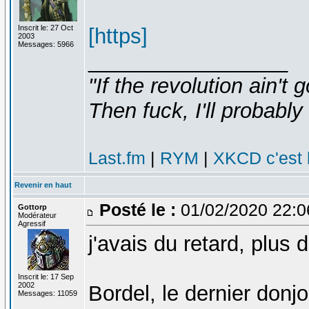
Inscrit le: 27 Oct
[https]
2003
Messages: 5966
_________________
"If the revolution ain't 
Then fuck, I'll probably 
Last.fm
|
RYM
|
XKCD c'est 
Revenir en haut
Posté le :
01/02/2020 22:
Gottorp
Modérateur
Agressif
j'avais du retard, plus
Inscrit le: 17 Sep
2002
Bordel, le dernier donj
Messages: 11059