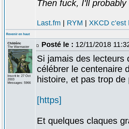
Then fuck, I'll probably 
Last.fm
|
RYM
|
XKCD c'est 
Revenir en haut
Posté le :
12/11/2018 11:3
Childéric
The Warmaster
Si jamais des lecteurs
célébrer le centenaire 
Inscrit le: 27 Oct
histoire, et pas trop de
2003
Messages: 5966
[https]
Et quelques claques gr