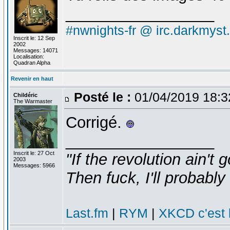
_________________
#nwnights-fr @ irc.darkmyst
Inscrit le: 12 Sep
2002
Messages: 14071
Localisation:
Quadran Alpha
Revenir en haut
Posté le :
01/04/2019 18:
Childéric
The Warmaster
Corrigé.
_________________
Inscrit le: 27 Oct
"If the revolution ain't 
2003
Messages: 5966
Then fuck, I'll probably 
Last.fm
|
RYM
|
XKCD c'est 