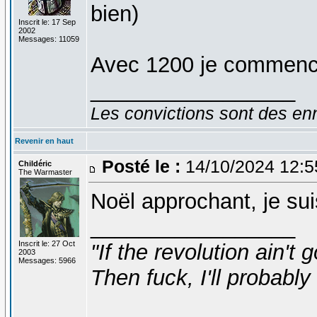
bien)
Inscrit le: 17 Sep
2002
Messages: 11059
Avec 1200 je commence
_________________
Les convictions sont des en
Revenir en haut
Posté le :
14/10/2024 12:
Childéric
The Warmaster
Noël approchant, je s
_________________
Inscrit le: 27 Oct
"If the revolution ain't 
2003
Messages: 5966
Then fuck, I'll probably 