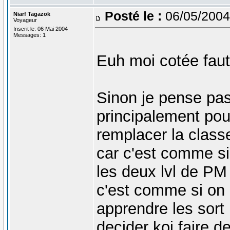
Posté le :
06/05/2004
Niarf Tagazok
Voyageur
Inscrit le: 06 Mai 2004
Messages: 1
Euh moi cotée faute
Sinon je pense pas
principalement pour
remplacer la clas
car c'est comme si
les deux lvl de PM 
c'est comme si on a
apprendre les sort
decider koi faire d