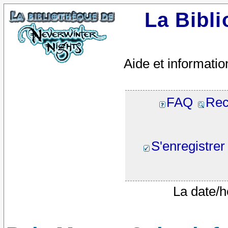
La Bibl
Aide et informatio
FAQ
Rec
S'enregistrer
La date/h