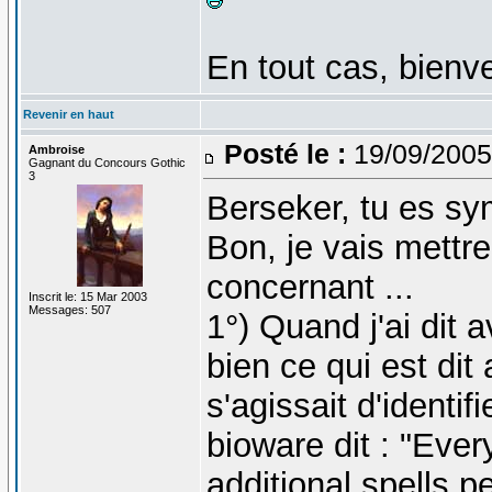
En tout cas, bienv
Revenir en haut
Posté le :
19/09/2005
Ambroise
Gagnant du Concours Gothic
3
Berseker, tu es sy
Bon, je vais mettre
concernant ...
Inscrit le: 15 Mar 2003
Messages: 507
1°) Quand j'ai dit av
bien ce qui est dit 
s'agissait d'identi
bioware dit : "Ever
additional spells pe