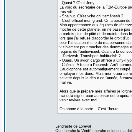
- Quasi ? C'est Jerry.
La voix du secrétaire de la T2M-Europe pr
très vite.
- Shalhut. Ch'est-che chi t'amènesh ?
- C'est officiel mon grand. On a besoin de
Mon appartenance aux équipes de réserve 
moche de cette planète, on ne passe pas i
a parfois plus de pitié et de crainte dans 
lors que j'ai refusé d'accorder le droit d'
pour l'utilisation illicite de ma personne
visiblement pour toucher des dommages et i
requins de l'audiovisuel. Quant à la convoc
- J'arrivesh. Transhport habituelsh ?
- Ouais. Un avion cargo affrété à Orly-Hyp
- Chénial. A toute à l'heuresh. Arrêt commu
L'audiophone est automatiquement coupé. 
employer mes dons. Mais mon cœur se rempl
sellette depuis le début de l'année, à ca
mal vu.
Alors que je prépare mes affaires je lorgne
n'ai qu'à signer pour autoriser cette opéra
venir revivre avec moi...
On sonne à la porte... C'est l'heure.
_________________
Lendraste de Loreval
Qui cherche la Vérité cherche celui qui la détie