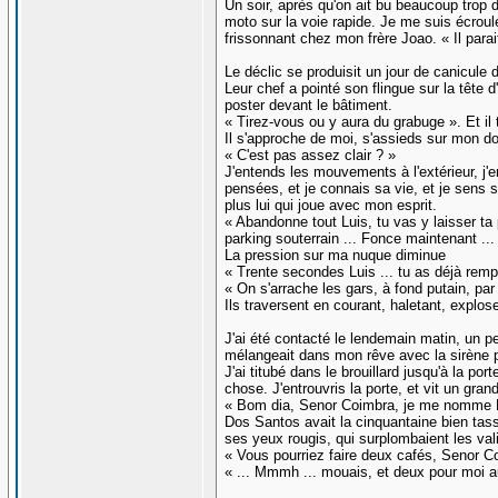
Un soir, après qu'on ait bu beaucoup trop d
moto sur la voie rapide. Je me suis écroul
frissonnant chez mon frère Joao. « Il para
Le déclic se produisit un jour de canicule 
Leur chef a pointé son flingue sur la tête d
poster devant le bâtiment.
« Tirez-vous ou y aura du grabuge ». Et il 
Il s'approche de moi, s'assieds sur mon dos
« C'est pas assez clair ? »
J'entends les mouvements à l'extérieur, j'e
pensées, et je connais sa vie, et je sens s
plus lui qui joue avec mon esprit.
« Abandonne tout Luis, tu vas y laisser ta p
parking souterrain ... Fonce maintenant ..
La pression sur ma nuque diminue
« Trente secondes Luis ... tu as déjà rempli 
« On s'arrache les gars, à fond putain, par 
Ils traversent en courant, haletant, explose
J'ai été contacté le lendemain matin, un pe
mélangeait dans mon rêve avec la sirène p
J'ai titubé dans le brouillard jusqu'à la p
chose. J'entrouvris la porte, et vit un gra
« Bom dia, Senor Coimbra, je me nomme Ma
Dos Santos avait la cinquantaine bien tass
ses yeux rougis, qui surplombaient les val
« Vous pourriez faire deux cafés, Senor C
« ... Mmmh ... mouais, et deux pour moi a