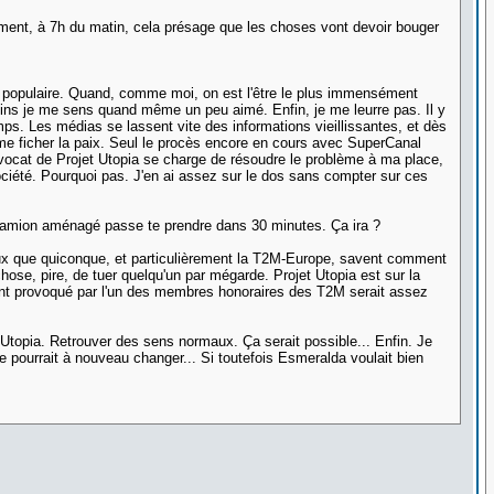
mment, à 7h du matin, cela présage que les choses vont devoir bouger
 populaire. Quand, comme moi, on est l'être le plus immensément
ins je me sens quand même un peu aimé. Enfin, je me leurre pas. Il y
emps. Les médias se lassent vite des informations vieillissantes, et dès
de me ficher la paix. Seul le procès encore en cours avec SuperCanal
d'avocat de Projet Utopia se charge de résoudre le problème à ma place,
ociété. Pourquoi pas. J'en ai assez sur le dos sans compter sur ces
Un camion aménagé passe te prendre dans 30 minutes. Ça ira ?
eux que quiconque, et particulièrement la T2M-Europe, savent comment
e, pire, de tuer quelqu'un par mégarde. Projet Utopia est sur la
dent provoqué par l'un des membres honoraires des T2M serait assez
t Utopia. Retrouver des sens normaux. Ça serait possible... Enfin. Je
vie pourrait à nouveau changer... Si toutefois Esmeralda voulait bien