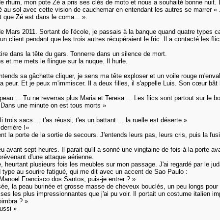
e rhum, mon pote Zé a pris ses clés de moto et nous a souhaité bonne nuit. Le f
é au sol avec cette vision de cauchemar en entendant les autres se marrer « Je
it que Zé est dans le coma... ».
de Mars 2011. Sortant de l'école, je passais à la banque quand quatre types ca
'un client pendant que les trois autres récupéraient le fric. Il a contacté les 
tire dans la tête du gars. Tonnerre dans un silence de mort.
 et me mets le flingue sur la nuque. Il hurle.
ntends sa gâchette cliquer, je sens ma tête exploser et un voile rouge m'envah
a peur. Et je peux m'immiscer. Il a deux filles, il s'appelle Luis. Son cœur bâ
eau ... Tu ne reverras plus Maria et Teresa ... Les flics sont partout sur le bou
. Dans une minute on est tous morts »
trois sacs ... t'as réussi, t'es un battant ... la ruelle est déserte »
derrière !»
nt la porte de la sortie de secours. J'entends leurs pas, leurs cris, puis la fu
u avant sept heures. Il parait qu'il a sonné une vingtaine de fois à la porte av
révenant d'une attaque aérienne.
orte, heurtant plusieurs fois les meubles sur mon passage. J'ai regardé par le 
nd type au sourire fatigué, qui me dit avec un accent de Sao Paulo :
noel Francisco dos Santos, puis-je entrer ? »
ée, la peau burinée et grosse masse de cheveux bouclés, un peu longs pour son
ises les plus impressionnantes que j'ai pu voir. Il portait un costume italien
oimbra ? »
ussi »