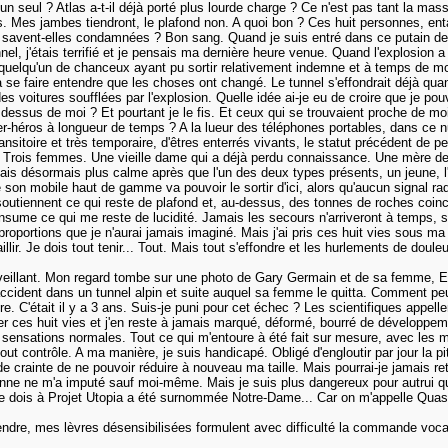
 seul ? Atlas a-t-il déjà porté plus lourde charge ? Ce n'est pas tant la masse
ds. Mes jambes tiendront, le plafond non. A quoi bon ? Ces huit personnes, 
e savent-elles condamnées ? Bon sang. Quand je suis entré dans ce putain de
nel, j'étais terrifié et je pensais ma dernière heure venue. Quand l'explosion a
quelqu'un de chanceux ayant pu sortir relativement indemne et à temps de mon
faire entendre que les choses ont changé. Le tunnel s'effondrait déjà quand
es voitures soufflées par l'explosion. Quelle idée ai-je eu de croire que je po
dessus de moi ? Et pourtant je le fis. Et ceux qui se trouvaient proche de moi 
r-héros à longueur de temps ? A la lueur des téléphones portables, dans ce
nsitoire et très temporaire, d'êtres enterrés vivants, le statut précédent de pe
. Trois femmes. Une vieille dame qui a déjà perdu connaissance. Une mère de
mais désormais plus calme après que l'un des deux types présents, un jeune, l'
de son mobile haut de gamme va pouvoir le sortir d'ici, alors qu'aucun signal 
tiennent ce qui reste de plafond et, au-dessus, des tonnes de roches coincée
nsume ce qui me reste de lucidité. Jamais les secours n'arriveront à temps, s'
proportions que je n'aurai jamais imaginé. Mais j'ai pris ces huit vies sous m
illir. Je dois tout tenir... Tout. Mais tout s'effondre et les hurlements de doule
veillant. Mon regard tombe sur une photo de Gary Germain et de sa femme, 
cident dans un tunnel alpin et suite auquel sa femme le quitta. Comment peut
e. C'était il y a 3 ans. Suis-je puni pour cet échec ? Les scientifiques appel
er ces huit vies et j'en reste à jamais marqué, déformé, bourré de développe
nsations normales. Tout ce qui m'entoure à été fait sur mesure, avec les mat
 contrôle. A ma manière, je suis handicapé. Obligé d'engloutir par jour la pi
de crainte de ne pouvoir réduire à nouveau ma taille. Mais pourrai-je jamais re
nne ne m'a imputé sauf moi-même. Mais je suis plus dangereux pour autrui qu
 je dois à Projet Utopia a été surnommée Notre-Dame... Car on m'appelle Qua
ndre, mes lèvres désensibilisées formulent avec difficulté la commande vocal