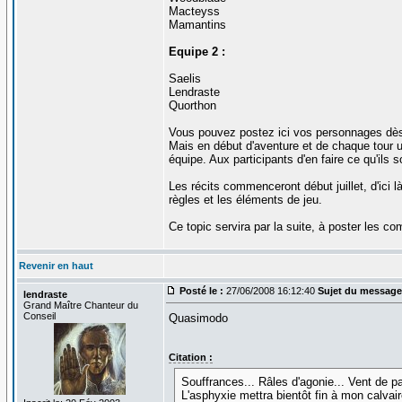
Macteyss
Mamantins
Equipe 2 :
Saelis
Lendraste
Quorthon
Vous pouvez postez ici vos personnages dès q
Mais en début d'aventure et de chaque tour
équipe. Aux participants d'en faire ce qu'ils s
Les récits commenceront début juillet, d'ici 
règles et les éléments de jeu.
Ce topic servira par la suite, à poster les 
Revenir en haut
Posté le :
27/06/2008 16:12:40
Sujet du message
lendraste
Grand Maître Chanteur du
Conseil
Quasimodo
Citation :
Souffrances... Râles d'agonie... Vent de p
L'asphyxie mettra bientôt fin à mon calvai