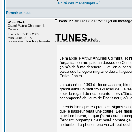
La cité des mensonges - 1
Revenir en haut
Posté le :
30/06/2008 20:37:28
Sujet du message
WoodBlade
Grand Maître Chanteur du
Conseil
TUNES
Inscrit le: 05 Oct 2002
Messages: 2173
a écrit :
Localisation: Par Issy la sortie
Je m'appelle Arthur Antunes Coimbra, et h
l'organisation me paie au-dessus de Centra
ça m'aide à me détendre ... et j'en ai bes
parce que la légère migraine due à la gueu
Carlos Jobim.
Je suis né en 1989 à Rio de Janeiro, fils m
grandi dans un petit trois-pièces de Gavea,
sous le regard de nos parents, fiers d'êtres
accompagné de l'aura de l'instituteur, où
Je crois bien que les premiers signes son
que le passeur ferait une courte. Des flas
esprit embrumé, et que j'ai mis sur le comp
Pendant longtemps c'est resté comme ça, et
ne tombe. Le phénomène venait tout seul, i