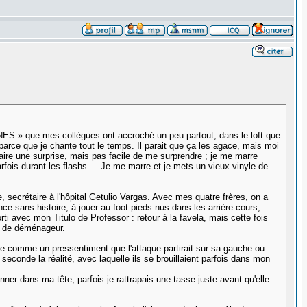
UNES » que mes collègues ont accroché un peu partout, dans le loft que
parce que je chante tout le temps. Il parait que ça les agace, mais moi
aire une surprise, mais pas facile de me surprendre ; je me marre
fois durant les flashs ... Je me marre et je mets un vieux vinyle de
e, secrétaire à l'hôpital Getulio Vargas. Avec mes quatre frères, on a
ce sans histoire, à jouer au foot pieds nus dans les arrière-cours,
orti avec mon Titulo de Professor : retour à la favela, mais cette fois
es de déménageur.
se comme un pressentiment que l'attaque partirait sur sa gauche ou
econde la réalité, avec laquelle ils se brouillaient parfois dans mon
er dans ma tête, parfois je rattrapais une tasse juste avant qu'elle