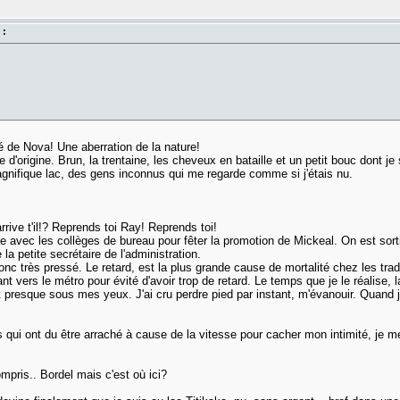
 :
é de Nova! Une aberration de la nature!
d'origine. Brun, la trentaine, les cheveux en bataille et un petit bouc dont je 
nifique lac, des gens inconnus qui me regarde comme si j'étais nu.
rive t'il!? Reprends toi Ray! Reprends toi!
ête avec les collèges de bureau pour fêter la promotion de Mickeal. On est sort
la petite secrétaire de l'administration.
onc très pressé. Le retard, est la plus grande cause de mortalité chez les tra
nt vers le métro pour évité d'avoir trop de retard. Le temps que je le réalise,
ait presque sous mes yeux. J'ai cru perdre pied par instant, m'évanouir. Quand j'
i ont du être arraché à cause de la vitesse pour cacher mon intimité, je me
mpris.. Bordel mais c'est où ici?