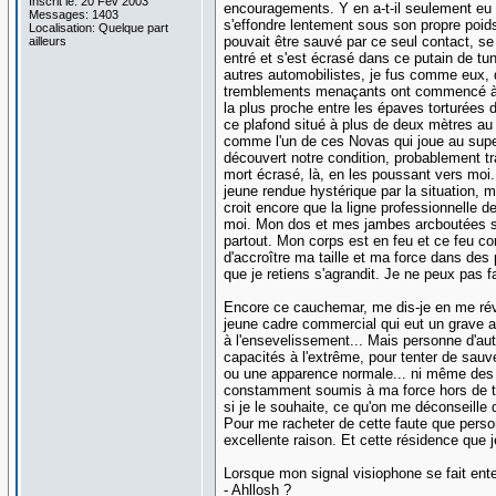
Inscrit le: 20 Fév 2003
encouragements. Y en a-t-il seulement eu un
Messages: 1403
s'effondre lentement sous son propre poi
Localisation: Quelque part
pouvait être sauvé par ce seul contact, s
ailleurs
entré et s'est écrasé dans ce putain de tun
autres automobilistes, je fus comme eux, 
tremblements menaçants ont commencé à se 
la plus proche entre les épaves torturées d
ce plafond situé à plus de deux mètres au 
comme l'un de ces Novas qui joue au supe
découvert notre condition, probablement tra
mort écrasé, là, en les poussant vers moi
jeune rendue hystérique par la situation, 
croit encore que la ligne professionnelle 
moi. Mon dos et mes jambes arcboutées sou
partout. Mon corps est en feu et ce feu co
d'accroître ma taille et ma force dans des 
que je retiens s'agrandit. Je ne peux pas fa
Encore ce cauchemar, me dis-je en me ré
jeune cadre commercial qui eut un grave ac
à l'ensevelissement... Mais personne d'autr
capacités à l'extrême, pour tenter de sauv
ou une apparence normale... ni même des se
constamment soumis à ma force hors de tout
si je le souhaite, ce qu'on me déconseille 
Pour me racheter de cette faute que perso
excellente raison. Et cette résidence que
Lorsque mon signal visiophone se fait ente
- Ahllosh ?