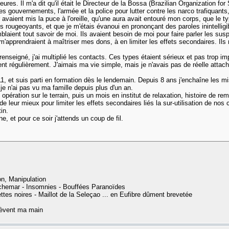
res. Il m'a dit qu'il était le Directeur de la Bossa (Brazilian Organization f
s gouvernements, l'armée et la police pour lutter contre les narco trafiquants, 
vaient mis la puce à l'oreille, qu'une aura avait entouré mon corps, que le
ougeoyants, et que je m'étais évanoui en prononçant des paroles inintelligibl
blaient tout savoir de moi. Ils avaient besoin de moi pour faire parler les sus
 m'apprendraient à maîtriser mes dons, à en limiter les effets secondaires. Ils m
 renseigné, j'ai multiplié les contacts. Ces types étaient sérieux et pas trop
nt régulièrement. J'aimais ma vie simple, mais je n'avais pas de réelle attach
1, et suis parti en formation dès le lendemain. Depuis 8 ans j'enchaîne les mis
je n'ai pas vu ma famille depuis plus d'un an.
n opération sur le terrain, puis un mois en institut de relaxation, histoire d
t de leur mieux pour limiter les effets secondaires liés la sur-utilisation de n
in.
ne, et pour ce soir j'attends un coup de fil.
on, Manipulation
auchemar - Insomnies - Bouffées Paranoïdes
ttes noires - Maillot de la Seleçao ... en Eufibre dûment brevetée
 lèvent ma main