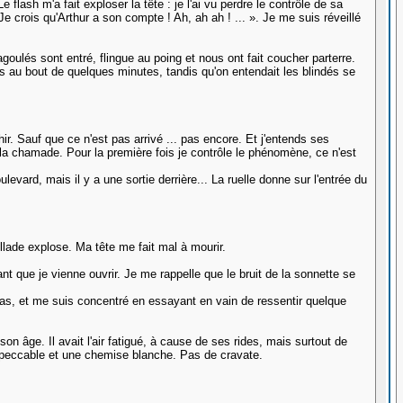
lash m'a fait exploser la tête : je l'ai vu perdre le contrôle de sa
 crois qu'Arthur a son compte ! Ah, ah ah ! ... ». Je me suis réveillé
goulés sont entré, flingue au poing et nous ont fait coucher parterre.
flics au bout de quelques minutes, tandis qu'on entendait les blindés se
ir. Sauf que ce n'est pas arrivé ... pas encore. Et j'entends ses
t la chamade. Pour la première fois je contrôle le phénomène, ce n'est
levard, mais il y a une sortie derrière... La ruelle donne sur l'entrée du
sillade explose. Ma tête me fait mal à mourir.
ant que je vienne ouvrir. Je me rappelle que le bruit de la sonnette se
judas, et me suis concentré en essayant en vain de ressentir quelque
 âge. Il avait l'air fatigué, à cause de ses rides, mais surtout de
 impeccable et une chemise blanche. Pas de cravate.