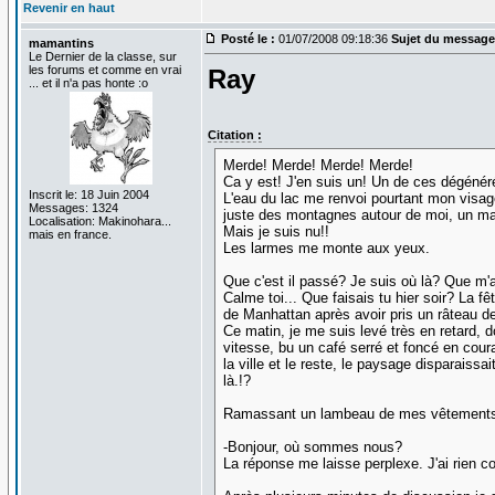
Revenir en haut
Posté le :
01/07/2008 09:18:36
Sujet du message
mamantins
Le Dernier de la classe, sur
les forums et comme en vrai
Ray
... et il n'a pas honte :o
Citation :
Merde! Merde! Merde! Merde!
Ca y est! J'en suis un! Un de ces dégénér
Inscrit le: 18 Juin 2004
L'eau du lac me renvoi pourtant mon visage 
Messages: 1324
juste des montagnes autour de moi, un mag
Localisation: Makinohara...
Mais je suis nu!!
mais en france.
Les larmes me monte aux yeux.
Que c'est il passé? Je suis où là? Que m'ar
Calme toi... Que faisais tu hier soir? La f
de Manhattan après avoir pris un râteau de 
Ce matin, je me suis levé très en retard, d
vitesse, bu un café serré et foncé en coura
la ville et le reste, le paysage disparaiss
là.!?
Ramassant un lambeau de mes vêtements qu
-Bonjour, où sommes nous?
La réponse me laisse perplexe. J'ai rien co