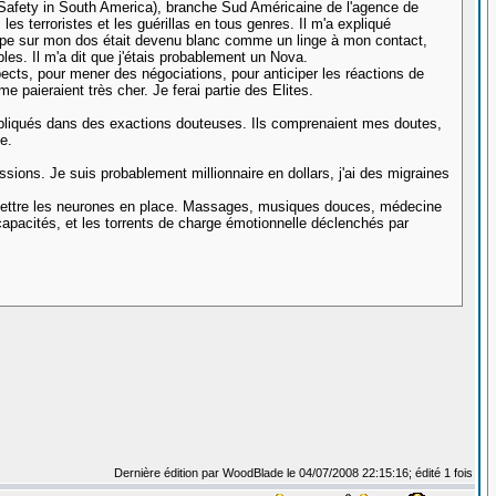
or Safety in South America), branche Sud Américaine de l'agence de
les terroristes et les guérillas en tous genres. Il m'a expliqué
 type sur mon dos était devenu blanc comme un linge à mon contact,
es. Il m'a dit que j'étais probablement un Nova.
pects, pour mener des négociations, pour anticiper les réactions de
e paieraient très cher. Je ferai partie des Elites.
 impliqués dans des exactions douteuses. Ils comprenaient mes doutes,
e.
sions. Je suis probablement millionnaire en dollars, j'ai des migraines
e remettre les neurones en place. Massages, musiques douces, médecine
os capacités, et les torrents de charge émotionnelle déclenchés par
Dernière édition par WoodBlade le 04/07/2008 22:15:16; édité 1 fois