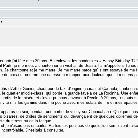
 :
ier soir j'ai fêté mes 30 ans. En enlevant les banderoles « Happy Birthday T
l Park, je me mets à chantonner un vieil air de Bossa. Ils m'appellent Tunes 
oin. Je chantonne et je me marre. Je me marre parce qu'ils ont essayé de me f
le de bois est comme une caresse par rapport aux douleurs que je ressens par
étis d'Arthur Senior, chauffeur de taxi d'origine guarani et Carmela, caribéenn
 le quartier middle-class, qui borde la grande favela de La Rocinha. Une enfan
 sortis de la misère et d'avoir pu nous envoyer à l'école. A 20 ans, j'en suis s
 j'ai vite mis les gamins dans ma poche avec mes éclats de rire et mes épaul
t apparus un soir, pendant une partie de volley sur Copacabana. Quelque cho
hs bizarres, de drôles de sentiments qui devançaient de quelques dixièmes de s
te du stress ou de la fatigue.
 je n'osais pas en parler. Parfois les pensées de quelqu'un semblaient raisonn
ncontrôlable. J'hésitais à consulter.