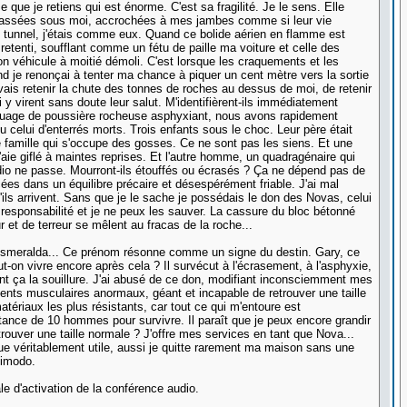
 que je retiens qui est énorme. C'est sa fragilité. Je le sens. Elle
entassées sous moi, accrochées à mes jambes comme si leur vie
 tunnel, j'étais comme eux. Quand ce bolide aérien en flamme est
 retenti, soufflant comme un fétu de paille ma voiture et celle des
 véhicule à moitié démoli. C'est lorsque les craquements et les
 je renonçai à tenter ma chance à piquer un cent mètre vers la sortie
uvais retenir la chute des tonnes de roches au dessus de moi, de retenir
y virent sans doute leur salut. M'identifièrent-ils immédiatement
 nuage de poussière rocheuse asphyxiant, nous avons rapidement
u celui d'enterrés morts. Trois enfants sous le choc. Leur père était
 famille qui s'occupe des gosses. Ce ne sont pas les siens. Et une
aie giflé à maintes reprises. Et l'autre homme, un quadragénaire qui
radio ne passe. Mourront-ils étouffés ou écrasés ? Ça ne dépend pas de
s dans un équilibre précaire et désespérément friable. J'ai mal
ils arrivent. Sans que je le sache je possédais le don des Novas, celui
a responsabilité et je ne peux les sauver. La cassure du bloc bétonné
ur et de terreur se mêlent au fracas de la roche...
Esmeralda... Ce prénom résonne comme un signe du destin. Gary, ce
-on vivre encore après cela ? Il survécut à l'écrasement, à l'asphyxie,
lent ça la souillure. J'ai abusé de ce don, modifiant inconsciemment mes
ments musculaires anormaux, géant et incapable de retrouver une taille
ériaux les plus résistants, car tout ce qui m'entoure est
tance de 10 hommes pour survivre. Il paraît que je peux encore grandir
trouver une taille normale ? J'offre mes services en tant que Nova...
e véritablement utile, aussi je quitte rarement ma maison sans une
simodo.
e d'activation de la conférence audio.