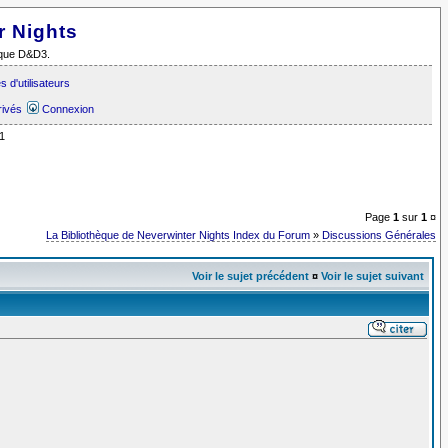
r Nights
i que D&D3.
 d'utilisateurs
rivés
Connexion
1
Page
1
sur
1
¤
La Bibliothèque de Neverwinter Nights Index du Forum
»
Discussions Générales
Voir le sujet précédent
¤
Voir le sujet suivant