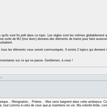
u'ils sont fin prêt dans ce topic. Les règles sont les mêmes globablement qu
 une sorte de MJ (moi donc) donnera des éléments de trame pour faire avanc
ouhaitent.
là tous les éléments vous seront communiqués. Il existe 2 topics qui donnent 
commentaires sur ce qui se passe. Gentlemen, à vous !
 :
anique... Résignation... Prières... Mes sens baignent dans cette ambiance. Co
re, tout comme à celui de ceux que je maintiens en vie. Ma volonté brûle, co