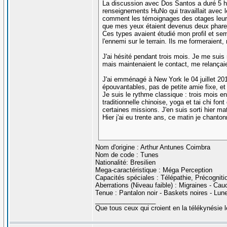
La discussion avec Dos Santos a duré 5 heu
renseignements HuNo qui travaillait avec le
comment les témoignages des otages leur a
que mes yeux étaient devenus deux phares r
Ces types avaient étudié mon profil et sem
l'ennemi sur le terrain. Ils me formeraient,
J'ai hésité pendant trois mois. Je me suis
mais maintenaient le contact, me relançaie
J'ai emménagé à New York le 04 juillet 201
épouvantables, pas de petite amie fixe, et 
Je suis le rythme classique : trois mois e
traditionnelle chinoise, yoga et tai chi fon
certaines missions. J'en suis sorti hier mat
Hier j'ai eu trente ans, ce matin je chanton
Nom d'origine : Arthur Antunes Coimbra
Nom de code : Tunes
Nationalité: Bresilien
Mega-caractéristique : Méga Perception
Capacités spéciales : Télépathie, Précogniti
Aberrations (Niveau faible) : Migraines - C
Tenue : Pantalon noir - Baskets noires - Lune
_________________
Que tous ceux qui croient en la télékynésie