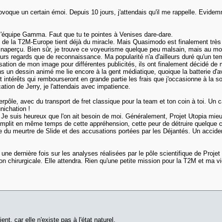
ovoque un certain émoi. Depuis 10 jours, j'attendais qu'il me rappelle. Evide
 l'équipe Gamma. Faut que tu te pointes à Venises dare-dare.
de la T2M-Europe tient déjà du miracle. Mais Quasimodo est finalement très
naperçu. Bien sûr, je trouve ce voyeurisme quelque peu malsain, mais au mo
leurs regards que de reconnaissance. Ma popularité n'a d'ailleurs duré qu'un t
utilisation de mon image pour différentes publicités, ils ont finalement décidé 
 dans un dessin animé me lie encore à la gent médiatique, quoique la batterie 
ntérêts qui rembourseront en grande partie les frais que j'occasionne à la s
ation de Jerry, je l'attendais avec impatience.
erpôle, avec du transport de fret classique pour la team et ton coin à toi. 
nichation !
Je suis heureux que l'on ait besoin de moi. Généralement, Projet Utopia mi
it en même temps de cette appréhension, cette peur de détruire quelque chos
use du meurtre de Slide et des accusations portées par les Déjantés. Un acci
 une dernière fois sur les analyses réalisées par le pôle scientifique de Proje
tion chirurgicale. Elle attendra. Rien qu'une petite mission pour la T2M et ma 
nt, car elle n'existe pas à l'état naturel.