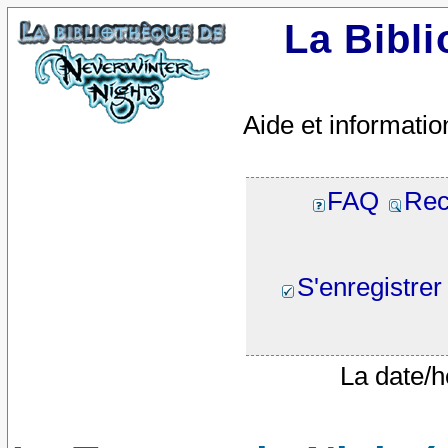
La Bibl
Aide et informatio
FAQ
Rec
S'enregistrer
La date/h