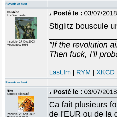
Revenir en haut
Posté le :
03/07/2018
Childéric
The Warmaster
Stiglitz bouscule u
_______________
Inscrit le: 27 Oct 2003
"If the revolution a
Messages: 5966
Then fuck, I'll prob
Last.fm
|
RYM
|
XKCD c
Revenir en haut
Posté le :
03/07/2018
Niko
Barbare déchainé
Ca fait plusieurs fo
de l'EUR ou de la 
Inscrit le: 26 Sep 2002
Messages: 4909