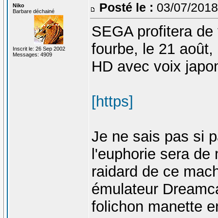
Posté le :
03/07/2018
Niko
Barbare déchainé
SEGA profitera de v
fourbe, le 21 août
Inscrit le: 26 Sep 2002
Messages: 4909
HD avec voix japon
[https]
Je ne sais pas si
l'euphorie sera de
raidard de ce machi
émulateur Dreamca
folichon manette e