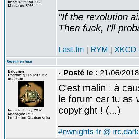
Inscrit le: 27 Oct 2003
_______________
Messages: 5966
"If the revolution a
Then fuck, I'll prob
Last.fm
|
RYM
|
XKCD c
Revenir en haut
Posté le :
21/06/2018
Baldurien
L'homme qui chutait sur le
macadam
C'est malin : à cau
le forum car tu as 
copyright ! (...)
Inscrit le: 12 Sep 2002
Messages: 14071
Localisation: Quadran Alpha
_______________
#nwnights-fr @ irc.dar