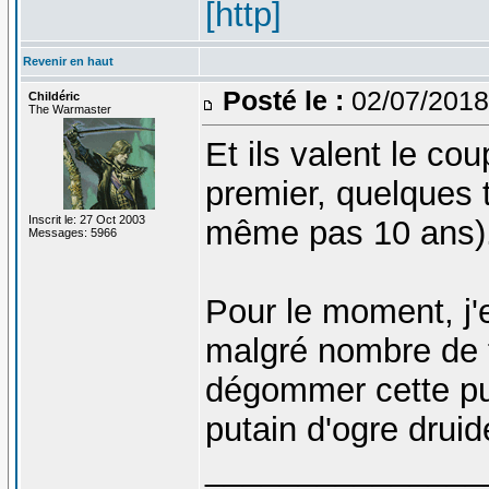
[http]
Revenir en haut
Posté le :
02/07/2018
Childéric
The Warmaster
Et ils valent le co
premier, quelques 
Inscrit le: 27 Oct 2003
même pas 10 ans)
Messages: 5966
Pour le moment, j'e
malgré nombre de fa
dégommer cette pu
putain d'ogre druid
_______________