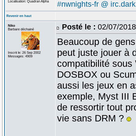
Localisation: Quadran Alpha
#nwnights-fr @ irc.dar
Revenir en haut
Posté le :
02/07/2018
Niko
Barbare déchainé
Beaucoup de gens 
peut juste jouer à 
Inscrit le: 26 Sep 2002
Messages: 4909
compatibilité sous
DOSBOX ou ScummV
aussi les jeux en 
exemple, Myst III 
de ressortir tout p
vie sans DRM ?