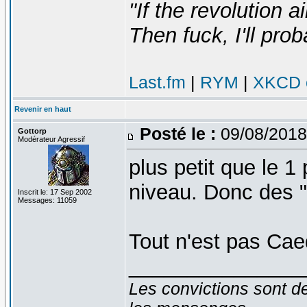
"If the revolution a
Then fuck, I'll prob
Last.fm
|
RYM
|
XKCD c
Revenir en haut
Posté le :
09/08/2018
Gottorp
Modérateur Agressif
plus petit que le 1
niveau. Donc des 
Inscrit le: 17 Sep 2002
Messages: 11059
Tout n'est pas Ca
_______________
Les convictions sont d