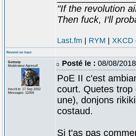
"If the revolution a
Then fuck, I'll prob
Last.fm
|
RYM
|
XKCD c
Revenir en haut
Posté le :
08/08/2018
Gottorp
Modérateur Agressif
PoE II c'est ambia
court. Quetes trop 
Inscrit le: 17 Sep 2002
Messages: 11059
une), donjons rikik
costaud.
Si t'as pas commen