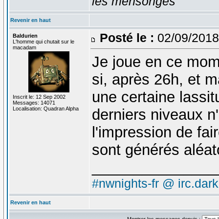
les mensonges
Revenir en haut
Posté le :
02/09/2018
Baldurien
L'homme qui chutait sur le
macadam
Je joue en ce mom
si, après 26h, et m
une certaine lassi
Inscrit le: 12 Sep 2002
Messages: 14071
Localisation: Quadran Alpha
derniers niveaux n'
l'impression de fa
sont générés aléat
_______________
#nwnights-fr @ irc.dar
Revenir en haut
Montrer les messages depuis :