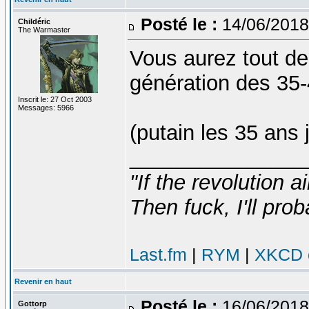
Posté le :
14/06/2018
Childéric
The Warmaster
Vous aurez tout de
génération des 35
Inscrit le: 27 Oct 2003
Messages: 5966
(putain les 35 ans j
_______________
"If the revolution a
Then fuck, I'll prob
Last.fm
|
RYM
|
XKCD c
Revenir en haut
Posté le :
16/06/2018
Gottorp