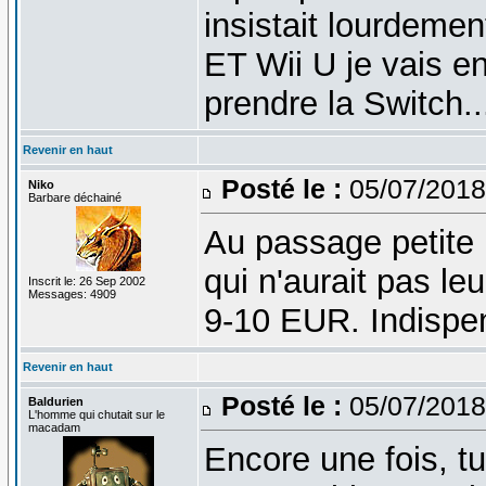
insistait lourdeme
ET Wii U je vais e
prendre la Switch..
Revenir en haut
Posté le :
05/07/2018
Niko
Barbare déchainé
Au passage petite
qui n'aurait pas le
Inscrit le: 26 Sep 2002
Messages: 4909
9-10 EUR. Indispe
Revenir en haut
Posté le :
05/07/2018
Baldurien
L'homme qui chutait sur le
macadam
Encore une fois, tu