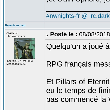
_______________
#nwnights-fr @ irc.dar
Revenir en haut
Posté le :
08/08/2018
Childéric
The Warmaster
Quelqu'un a joué 
Inscrit le: 27 Oct 2003
RPG français mess
Messages: 5966
Et Pillars of Etern
eu le temps de finir 
pas commencé la 
_______________