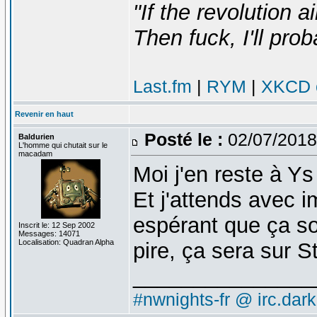
"If the revolution a
Then fuck, I'll prob
Last.fm
|
RYM
|
XKCD c
Revenir en haut
Posté le :
02/07/2018
Baldurien
L'homme qui chutait sur le
macadam
Moi j'en reste à Ys
Et j'attends avec 
espérant que ça 
Inscrit le: 12 Sep 2002
Messages: 14071
Localisation: Quadran Alpha
pire, ça sera sur 
_______________
#nwnights-fr @ irc.dar