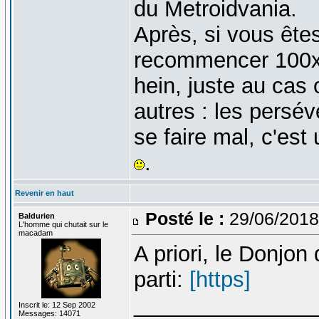
du Metroidvania.
Après, si vous ête
recommencer 100x
hein, juste au cas 
autres : les persé
se faire mal, c'est
.
Revenir en haut
Posté le :
29/06/2018
Baldurien
L'homme qui chutait sur le
macadam
A priori, le Donjon
parti:
[https]
_______________
Inscrit le: 12 Sep 2002
Messages: 14071