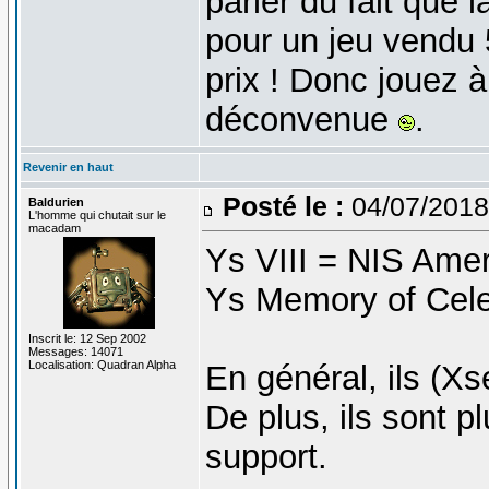
parler du fait que 
pour un jeu vendu 
prix ! Donc jouez à
déconvenue
.
Revenir en haut
Posté le :
04/07/2018
Baldurien
L'homme qui chutait sur le
macadam
Ys VIII = NIS Amer
Ys Memory of Cele
Inscrit le: 12 Sep 2002
Messages: 14071
Localisation: Quadran Alpha
En général, ils (Xs
De plus, ils sont 
support.