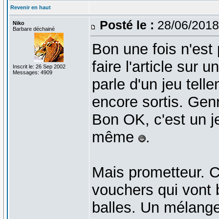
Revenir en haut
Posté le :
28/06/2018
Niko
Barbare déchainé
Bon une fois n'est
faire l'article sur
Inscrit le: 26 Sep 2002
Messages: 4909
parle d'un jeu tell
encore sortis. Gen
Bon OK, c'est un je
même
.
Mais prometteur. C
vouchers qui vont b
balles. Un mélange