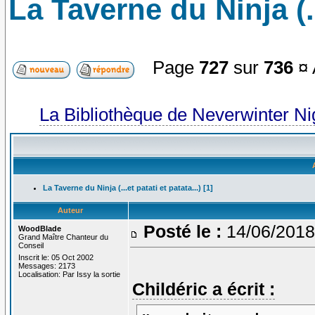
La Taverne du Ninja (...
Page
727
sur
736
¤ 
La Bibliothèque de Neverwinter N
La Taverne du Ninja (...et patati et patata...) [1]
Auteur
Posté le :
14/06/2018
WoodBlade
Grand Maître Chanteur du
Conseil
Inscrit le: 05 Oct 2002
Messages: 2173
Localisation: Par Issy la sortie
Childéric a écrit :