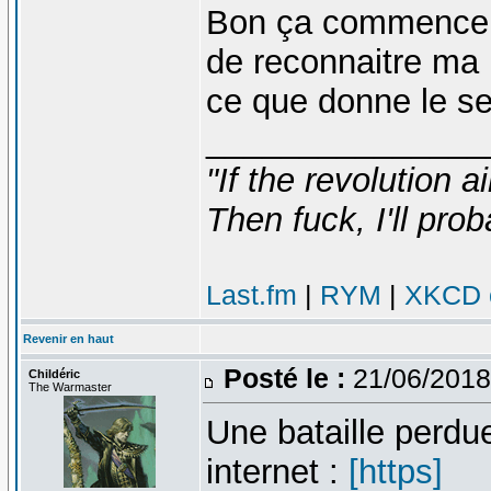
Bon ça commence b
de reconnaitre ma 
ce que donne le se
_______________
"If the revolution a
Then fuck, I'll prob
Last.fm
|
RYM
|
XKCD c
Revenir en haut
Posté le :
21/06/2018
Childéric
The Warmaster
Une bataille perdu
internet :
[https]