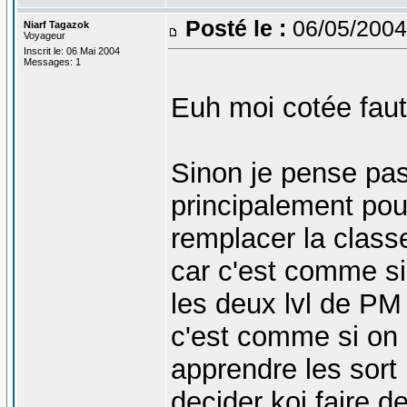
Posté le :
06/05/2004
Niarf Tagazok
Voyageur
Inscrit le: 06 Mai 2004
Messages: 1
Euh moi cotée faute
Sinon je pense pas
principalement pour
remplacer la clas
car c'est comme si
les deux lvl de PM 
c'est comme si on a
apprendre les sort
decider koi faire d