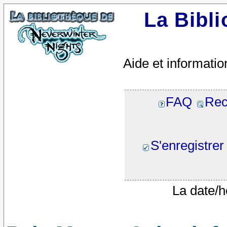
La Bibl
Aide et informatio
FAQ
Rec
S'enregistrer
La date/h