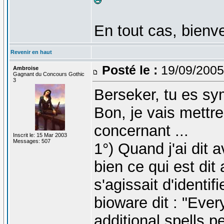
En tout cas, bienv
Revenir en haut
Posté le :
19/09/2005
Ambroise
Gagnant du Concours Gothic
3
Berseker, tu es sy
Bon, je vais mettre
concernant ...
Inscrit le: 15 Mar 2003
Messages: 507
1°) Quand j'ai dit av
bien ce qui est dit 
s'agissait d'identi
bioware dit : "Ever
additional spells pe