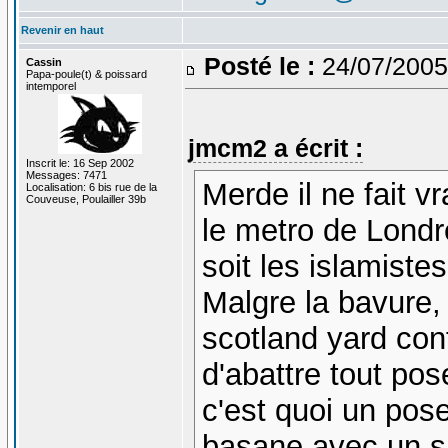
Revenir en haut
Posté le :
24/07/2005
Cassin
Papa-poule(t) & poissard
intemporel
jmcm2 a écrit :
Inscrit le: 16 Sep 2002
Messages: 7471
Merde il ne fait 
Localisation: 6 bis rue de la
Couveuse, Poulailler 39b
le metro de Londre
soit les islamistes
Malgre la bavure, 
scotland yard co
d'abattre tout po
c'est quoi un po
basane avec un s