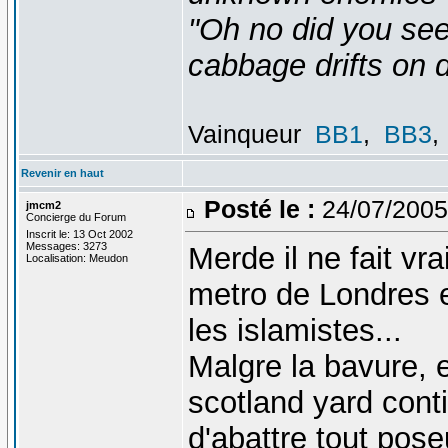
"Oh no did you see
cabbage drifts on d
Vainqueur
BB1
,
BB3
,
Revenir en haut
Posté le :
24/07/2005
jmcm2
Concierge du Forum
Inscrit le: 13 Oct 2002
Messages: 3273
Merde il ne fait v
Localisation: Meudon
metro de Londres en
les islamistes...
Malgre la bavure, e
scotland yard con
d'abattre tout pos