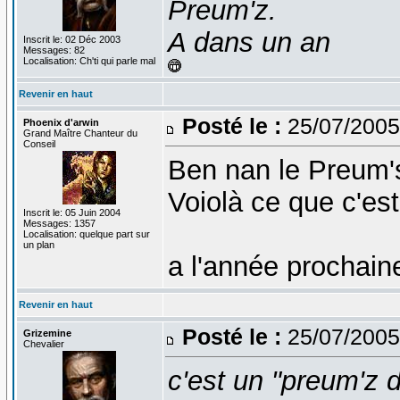
Preum'z.
A dans un an
Inscrit le: 02 Déc 2003
Messages: 82
Localisation: Ch'ti qui parle mal
Revenir en haut
Posté le :
25/07/2005
Phoenix d'arwin
Grand Maître Chanteur du
Conseil
Ben nan le Preum's 
Voiolà ce que c'est
Inscrit le: 05 Juin 2004
Messages: 1357
Localisation: quelque part sur
un plan
a l'année prochain
Revenir en haut
Posté le :
25/07/2005
Grizemine
Chevalier
c'est un "preum'z 