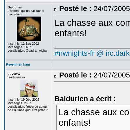
Posté le :
24/07/2005
Baldurien
L'homme qui chutait sur le
macadam
La chasse aux comp
enfants!
_______________
Inscrit le: 12 Sep 2002
Messages: 14071
Localisation: Quadran Alpha
#nwnights-fr @ irc.dar
Revenir en haut
Posté le :
24/07/2005
uuvvww
Blademaster
Baldurien a écrit :
Inscrit le: 19 Déc 2002
Messages: 2187
Localisation: (regarde autour
La chasse aux com
de lui) Dans quel état j'erre ?
enfants!