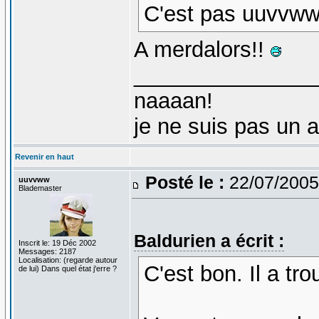
C'est pas uuvvww
A merdalors!!
_______________
naaaan!
je ne suis pas un 
Revenir en haut
Posté le :
22/07/2005
uuvvww
Blademaster
Baldurien a écrit :
Inscrit le: 19 Déc 2002
Messages: 2187
Localisation: (regarde autour
C'est bon. Il a tro
de lui) Dans quel état j'erre ?