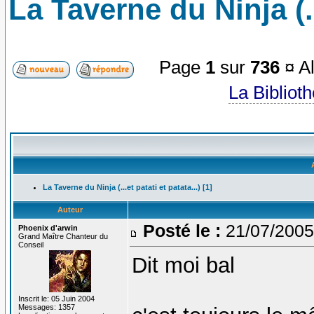
La Taverne du Ninja (...
Page
1
sur
736
¤ Al
La Bibliot
La Taverne du Ninja (...et patati et patata...) [1]
Auteur
Posté le :
21/07/2005
Phoenix d'arwin
Grand Maître Chanteur du
Conseil
Dit moi bal
Inscrit le: 05 Juin 2004
Messages: 1357