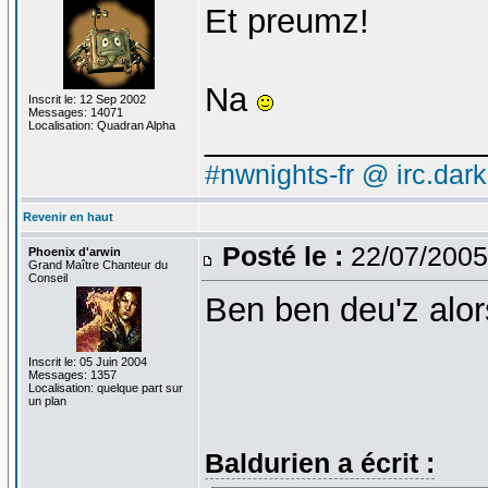
Et preumz!
Na
Inscrit le: 12 Sep 2002
Messages: 14071
Localisation: Quadran Alpha
_______________
#nwnights-fr @ irc.dar
Revenir en haut
Posté le :
22/07/2005
Phoenix d'arwin
Grand Maître Chanteur du
Conseil
Ben ben deu'z alor
Inscrit le: 05 Juin 2004
Messages: 1357
Localisation: quelque part sur
un plan
Baldurien a écrit :