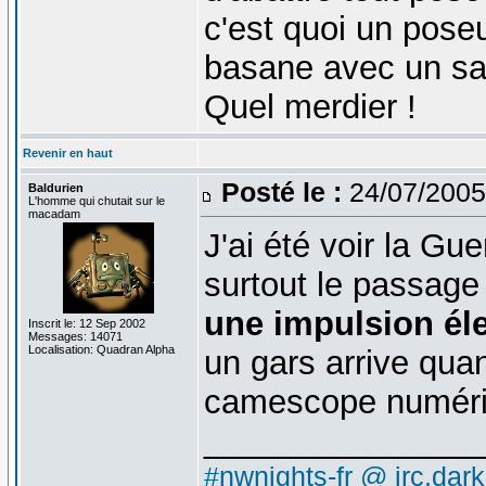
c'est quoi un pos
basane avec un sa
Quel merdier !
Revenir en haut
Posté le :
24/07/2005
Baldurien
L'homme qui chutait sur le
macadam
J'ai été voir la Gu
surtout le passag
une impulsion él
Inscrit le: 12 Sep 2002
Messages: 14071
Localisation: Quadran Alpha
un gars arrive qu
camescope numéri
_______________
#nwnights-fr @ irc.dar