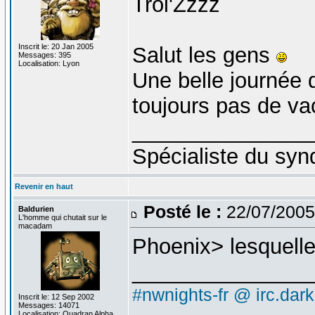
Troi'Zzzz
Inscrit le: 20 Jan 2005
Salut les gens
Messages: 395
Localisation: Lyon
Une belle journée
toujours pas de v
_______________
Spécialiste du syn
Revenir en haut
Posté le :
22/07/2005
Baldurien
L'homme qui chutait sur le
macadam
Phoenix> lesquell
_______________
#nwnights-fr @ irc.dar
Inscrit le: 12 Sep 2002
Messages: 14071
Localisation: Quadran Alpha