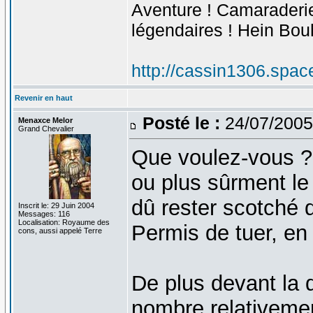
Aventure ! Camaraderie 
légendaires ! Hein Bou
http://cassin1306.spac
Revenir en haut
Posté le :
24/07/2005
Menaxce Melor
Grand Chevalier
Que voulez-vous ? L
ou plus sûrment le 
dû rester scotché
Inscrit le: 29 Juin 2004
Messages: 116
Localisation: Royaume des
Permis de tuer, en v
cons, aussi appelé Terre
De plus devant la 
nombre relativemen