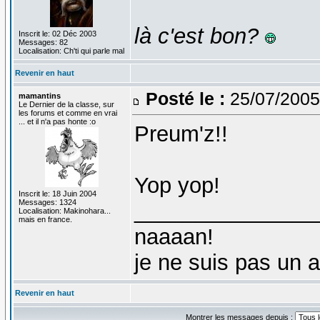
là c'est bon?
Inscrit le: 02 Déc 2003
Messages: 82
Localisation: Ch'ti qui parle mal
Revenir en haut
Posté le :
25/07/2005
mamantins
Le Dernier de la classe, sur
les forums et comme en vrai
... et il n'a pas honte :o
Preum'z!!
Yop yop!
Inscrit le: 18 Juin 2004
Messages: 1324
_______________
Localisation: Makinohara...
mais en france.
naaaan!
je ne suis pas un 
Revenir en haut
Montrer les messages depuis :