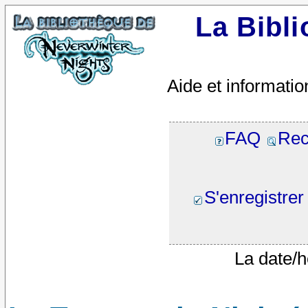
La Bibl
Aide et informatio
FAQ
Rec
S'enregistrer
La date/h