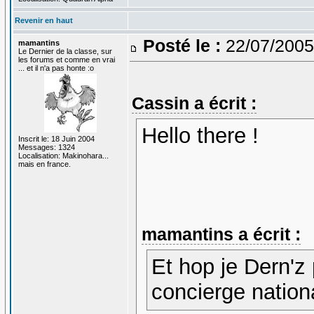
Revenir en haut
Posté le :
22/07/2005
mamantins
Le Dernier de la classe, sur
les forums et comme en vrai
... et il n'a pas honte :o
Cassin a écrit :
Hello there !
Inscrit le: 18 Juin 2004
Messages: 1324
Localisation: Makinohara...
mais en france.
mamantins a écrit :
Et hop je Dern'z 
concierge nation