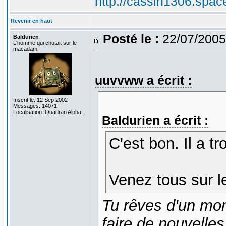
http://cassin1306.spac
Revenir en haut
Posté le :
22/07/2005
Baldurien
L'homme qui chutait sur le
macadam
uuvvww a écrit :
Inscrit le: 12 Sep 2002
Messages: 14071
Localisation: Quadran Alpha
Baldurien a écrit :
C'est bon. Il a t
Venez tous sur le
Tu rêves d'un mom
faire de nouvelle