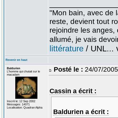
_______________
"Mon bain, avec de l
reste, devient tout 
rejoindre les anges,
allumé, je vais devoir
littérature
/ UNL... v
Revenir en haut
Posté le :
24/07/2005
Baldurien
L'homme qui chutait sur le
macadam
Cassin a écrit :
Inscrit le: 12 Sep 2002
Messages: 14071
Localisation: Quadran Alpha
Baldurien a écrit :