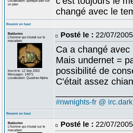
c'est toujours le 
Localisation: quelque part sur
un plan
changé avec le te
Revenir en haut
Posté le :
22/07/2005
Baldurien
L'homme qui chutait sur le
macadam
Ca a changé avec l
Mais undernet = p
possibilité de cons
Inscrit le: 12 Sep 2002
Messages: 14071
Localisation: Quadran Alpha
C'était assez chia
_______________
#nwnights-fr @ irc.dar
Revenir en haut
Posté le :
22/07/2005
Baldurien
L'homme qui chutait sur le
macadam