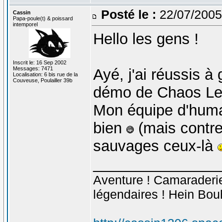
Posté le :
22/07/2005
Cassin
Papa-poule(t) & poissard
intemporel
Hello les gens !
Inscrit le: 16 Sep 2002
Messages: 7471
Ayé, j'ai réussis 
Localisation: 6 bis rue de la
Couveuse, Poulailler 39b
démo de Chaos Lea
Mon équipe d'huma
bien
(mais contre
sauvages ceux-là
_______________
Aventure ! Camaraderie 
légendaires ! Hein Bou