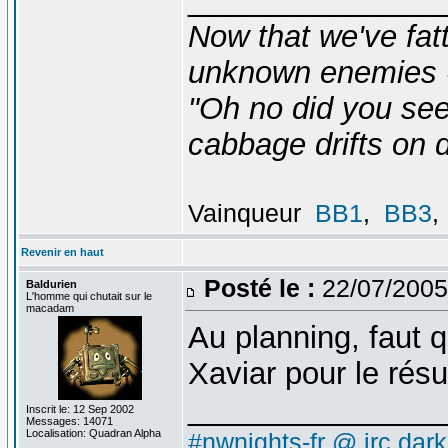
_______________
Now that we've fat
unknown enemies -
"Oh no did you see
cabbage drifts on d
Vainqueur
BB1
,
BB3
,
Revenir en haut
Posté le :
22/07/2005
Baldurien
L'homme qui chutait sur le
macadam
Au planning, faut 
Xaviar pour le ré
_______________
Inscrit le: 12 Sep 2002
Messages: 14071
Localisation: Quadran Alpha
#nwnights-fr @ irc.dar