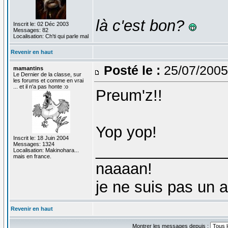
là c'est bon?
Inscrit le: 02 Déc 2003
Messages: 82
Localisation: Ch'ti qui parle mal
Revenir en haut
Posté le :
25/07/2005
mamantins
Le Dernier de la classe, sur
les forums et comme en vrai
... et il n'a pas honte :o
Preum'z!!
Yop yop!
Inscrit le: 18 Juin 2004
Messages: 1324
_______________
Localisation: Makinohara...
mais en france.
naaaan!
je ne suis pas un 
Revenir en haut
Montrer les messages depuis :