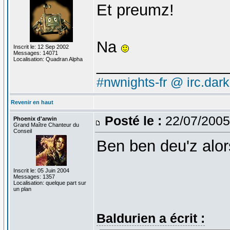
Et preumz!
Na
Inscrit le: 12 Sep 2002
Messages: 14071
Localisation: Quadran Alpha
_______________
#nwnights-fr @ irc.dar
Revenir en haut
Posté le :
22/07/2005
Phoenix d'arwin
Grand Maître Chanteur du
Conseil
Ben ben deu'z alor
Inscrit le: 05 Juin 2004
Messages: 1357
Localisation: quelque part sur
un plan
Baldurien a écrit :