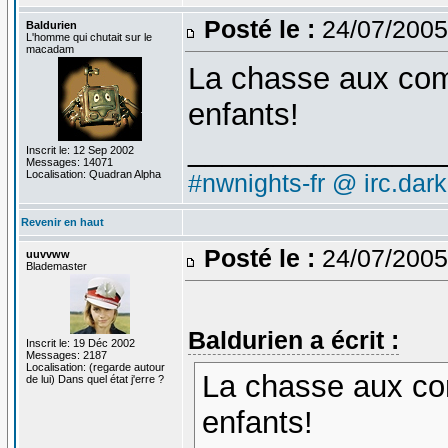
Posté le :
24/07/2005
Baldurien
L'homme qui chutait sur le
macadam
La chasse aux comp
enfants!
_______________
Inscrit le: 12 Sep 2002
Messages: 14071
Localisation: Quadran Alpha
#nwnights-fr @ irc.dar
Revenir en haut
Posté le :
24/07/2005
uuvvww
Blademaster
Baldurien a écrit :
Inscrit le: 19 Déc 2002
Messages: 2187
Localisation: (regarde autour
La chasse aux com
de lui) Dans quel état j'erre ?
enfants!