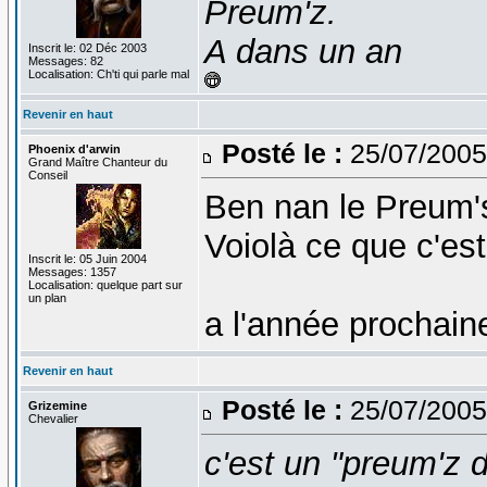
Preum'z.
A dans un an
Inscrit le: 02 Déc 2003
Messages: 82
Localisation: Ch'ti qui parle mal
Revenir en haut
Posté le :
25/07/2005
Phoenix d'arwin
Grand Maître Chanteur du
Conseil
Ben nan le Preum's 
Voiolà ce que c'est
Inscrit le: 05 Juin 2004
Messages: 1357
Localisation: quelque part sur
un plan
a l'année prochain
Revenir en haut
Posté le :
25/07/2005
Grizemine
Chevalier
c'est un "preum'z 