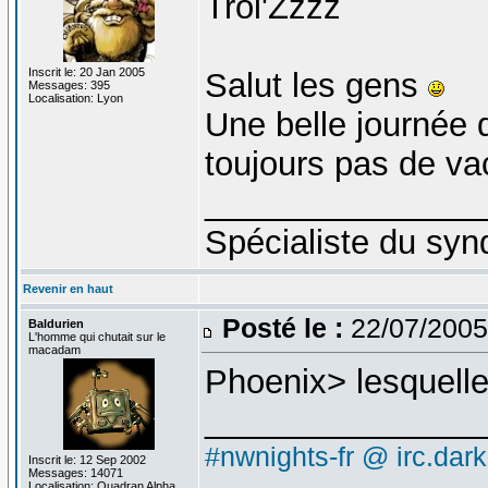
Troi'Zzzz
Inscrit le: 20 Jan 2005
Salut les gens
Messages: 395
Localisation: Lyon
Une belle journée
toujours pas de v
_______________
Spécialiste du syn
Revenir en haut
Posté le :
22/07/2005
Baldurien
L'homme qui chutait sur le
macadam
Phoenix> lesquell
_______________
#nwnights-fr @ irc.dar
Inscrit le: 12 Sep 2002
Messages: 14071
Localisation: Quadran Alpha