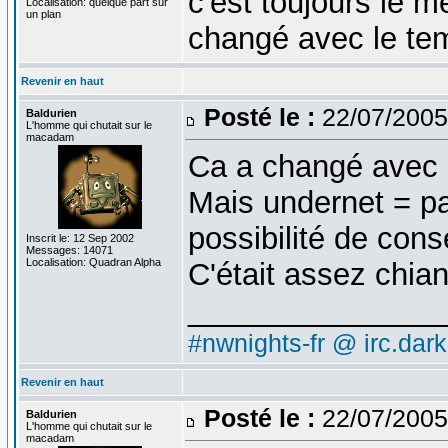
c'est toujours le 
Localisation: quelque part sur
un plan
changé avec le te
Revenir en haut
Posté le :
22/07/2005
Baldurien
L'homme qui chutait sur le
macadam
Ca a changé avec l
Mais undernet = p
possibilité de cons
Inscrit le: 12 Sep 2002
Messages: 14071
Localisation: Quadran Alpha
C'était assez chia
_______________
#nwnights-fr @ irc.dar
Revenir en haut
Posté le :
22/07/2005
Baldurien
L'homme qui chutait sur le
macadam