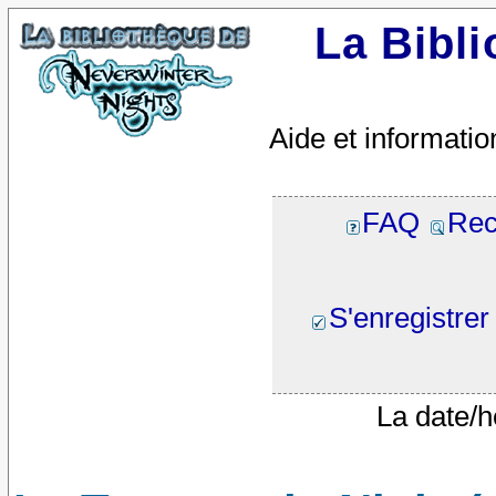
La Bibl
Aide et informatio
FAQ
Rec
S'enregistrer
La date/h