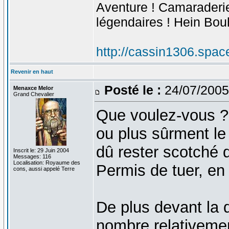
Aventure ! Camaraderie 
légendaires ! Hein Bou
http://cassin1306.spac
Revenir en haut
Posté le :
24/07/2005
Menaxce Melor
Grand Chevalier
Que voulez-vous ? L
ou plus sûrment le 
dû rester scotché
Inscrit le: 29 Juin 2004
Messages: 116
Localisation: Royaume des
Permis de tuer, en v
cons, aussi appelé Terre
De plus devant la 
nombre relativemen