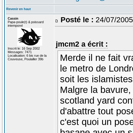
Revenir en haut
Posté le :
24/07/2005
Cassin
Papa-poule(t) & poissard
intemporel
jmcm2 a écrit :
Inscrit le: 16 Sep 2002
Messages: 7471
Merde il ne fait 
Localisation: 6 bis rue de la
Couveuse, Poulailler 39b
le metro de Londre
soit les islamistes
Malgre la bavure, 
scotland yard co
d'abattre tout po
c'est quoi un po
basane avec un s