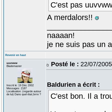
C'est pas uuvvww
A merdalors!!
_______________
naaaan!
je ne suis pas un 
Revenir en haut
Posté le :
22/07/2005
uuvvww
Blademaster
Baldurien a écrit :
Inscrit le: 19 Déc 2002
Messages: 2187
Localisation: (regarde autour
C'est bon. Il a tro
de lui) Dans quel état j'erre ?