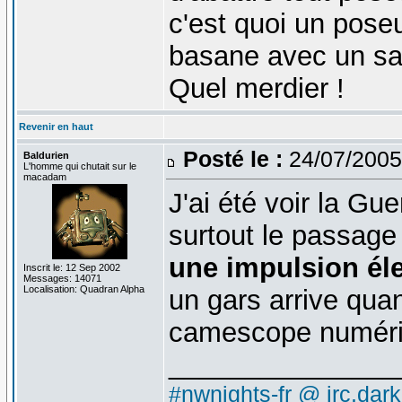
c'est quoi un pos
basane avec un sa
Quel merdier !
Revenir en haut
Posté le :
24/07/2005
Baldurien
L'homme qui chutait sur le
macadam
J'ai été voir la Gu
surtout le passag
une impulsion él
Inscrit le: 12 Sep 2002
Messages: 14071
Localisation: Quadran Alpha
un gars arrive qu
camescope numéri
_______________
#nwnights-fr @ irc.dar