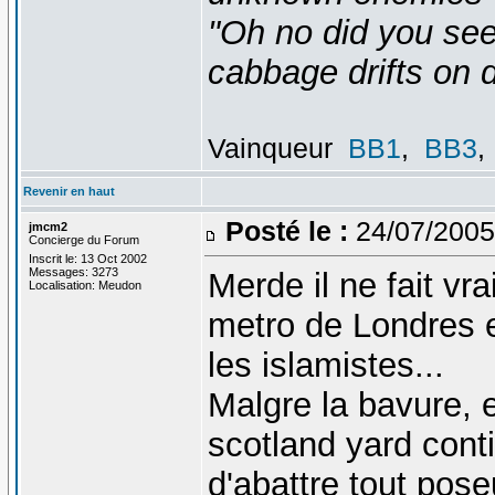
"Oh no did you see
cabbage drifts on d
Vainqueur
BB1
,
BB3
,
Revenir en haut
Posté le :
24/07/2005
jmcm2
Concierge du Forum
Inscrit le: 13 Oct 2002
Messages: 3273
Merde il ne fait v
Localisation: Meudon
metro de Londres en
les islamistes...
Malgre la bavure, e
scotland yard con
d'abattre tout pos