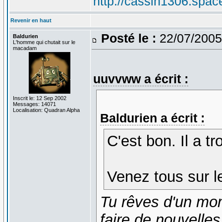
http://cassin1306.spac
Revenir en haut
Posté le :
22/07/2005
Baldurien
L'homme qui chutait sur le
macadam
uuvvww a écrit :
Inscrit le: 12 Sep 2002
Messages: 14071
Localisation: Quadran Alpha
Baldurien a écrit :
C'est bon. Il a t
Venez tous sur le
Tu rêves d'un mom
faire de nouvelle