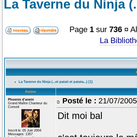
La Taverne du Ninja (...
Page
1
sur
736
¤ Al
La Bibliot
La Taverne du Ninja (...et patati et patata...) [1]
Auteur
Posté le :
21/07/2005
Phoenix d'arwin
Grand Maître Chanteur du
Conseil
Dit moi bal
Inscrit le: 05 Juin 2004
Messages: 1357