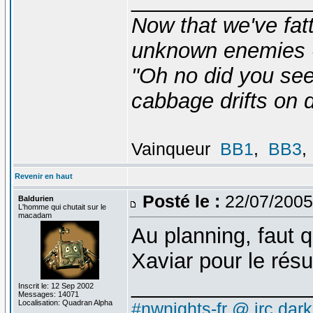
_______________
Now that we've fat
unknown enemies -
"Oh no did you see
cabbage drifts on d
Vainqueur
BB1
,
BB3
,
Revenir en haut
Posté le :
22/07/2005
Baldurien
L'homme qui chutait sur le
macadam
Au planning, faut 
Xaviar pour le ré
_______________
Inscrit le: 12 Sep 2002
Messages: 14071
Localisation: Quadran Alpha
#nwnights-fr @ irc.dar