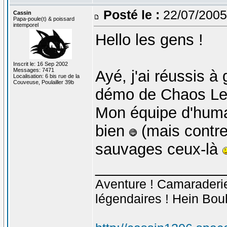
Posté le :
22/07/2005
Cassin
Papa-poule(t) & poissard
intemporel
Hello les gens !
Inscrit le: 16 Sep 2002
Messages: 7471
Ayé, j'ai réussis 
Localisation: 6 bis rue de la
Couveuse, Poulailler 39b
démo de Chaos Lea
Mon équipe d'huma
bien
(mais contre
sauvages ceux-là
_______________
Aventure ! Camaraderie 
légendaires ! Hein Bou