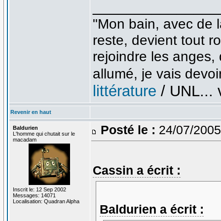
_______________
"Mon bain, avec de l
reste, devient tout 
rejoindre les anges,
allumé, je vais devoir
littérature
/ UNL... v
Revenir en haut
Posté le :
24/07/2005
Baldurien
L'homme qui chutait sur le
macadam
Cassin a écrit :
Inscrit le: 12 Sep 2002
Messages: 14071
Localisation: Quadran Alpha
Baldurien a écrit :