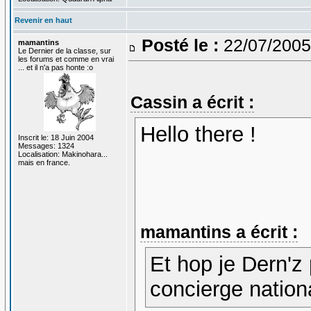
Revenir en haut
Posté le :
22/07/2005
mamantins
Le Dernier de la classe, sur
les forums et comme en vrai
... et il n'a pas honte :o
Cassin a écrit :
Hello there !
Inscrit le: 18 Juin 2004
Messages: 1324
Localisation: Makinohara...
mais en france.
mamantins a écrit :
Et hop je Dern'z 
concierge nation