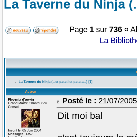
La Taverne du Ninja (...
Page
1
sur
736
¤ Al
La Bibliot
La Taverne du Ninja (...et patati et patata...) [1]
Auteur
Posté le :
21/07/2005
Phoenix d'arwin
Grand Maître Chanteur du
Conseil
Dit moi bal
Inscrit le: 05 Juin 2004
Messages: 1357