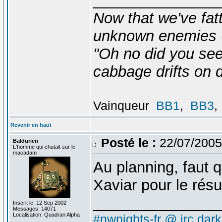
_______________
Now that we've fat
unknown enemies -
"Oh no did you see
cabbage drifts on d
Vainqueur
BB1
,
BB3
,
Revenir en haut
Posté le :
22/07/2005
Baldurien
L'homme qui chutait sur le
macadam
Au planning, faut 
Xaviar pour le ré
_______________
Inscrit le: 12 Sep 2002
Messages: 14071
Localisation: Quadran Alpha
#nwnights-fr @ irc.dar