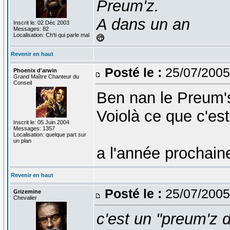
Preum'z.
A dans un an
Inscrit le: 02 Déc 2003
Messages: 82
Localisation: Ch'ti qui parle mal
Revenir en haut
Posté le :
25/07/2005
Phoenix d'arwin
Grand Maître Chanteur du
Conseil
Ben nan le Preum's 
Voiolà ce que c'est
Inscrit le: 05 Juin 2004
Messages: 1357
Localisation: quelque part sur
un plan
a l'année prochain
Revenir en haut
Posté le :
25/07/2005
Grizemine
Chevalier
c'est un "preum'z 