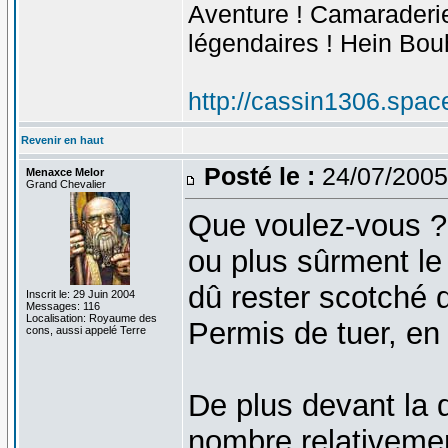
Aventure ! Camaraderie 
légendaires ! Hein Bou
http://cassin1306.spac
Revenir en haut
Posté le :
24/07/2005
Menaxce Melor
Grand Chevalier
Que voulez-vous ? L
ou plus sûrment le 
dû rester scotché
Inscrit le: 29 Juin 2004
Messages: 116
Localisation: Royaume des
Permis de tuer, en v
cons, aussi appelé Terre
De plus devant la 
nombre relativemen