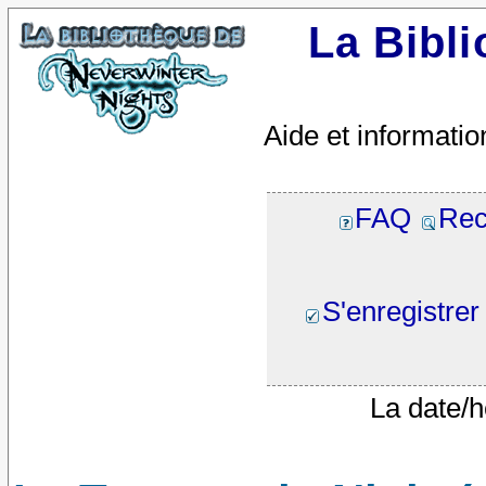
La Bibl
Aide et informatio
FAQ
Rec
S'enregistrer
La date/h