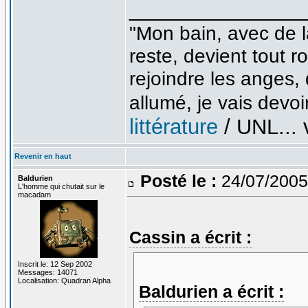
_______________
"Mon bain, avec de l
reste, devient tout 
rejoindre les anges,
allumé, je vais devoir
littérature
/ UNL... v
Revenir en haut
Posté le :
24/07/2005
Baldurien
L'homme qui chutait sur le
macadam
Cassin a écrit :
Inscrit le: 12 Sep 2002
Messages: 14071
Localisation: Quadran Alpha
Baldurien a écrit :