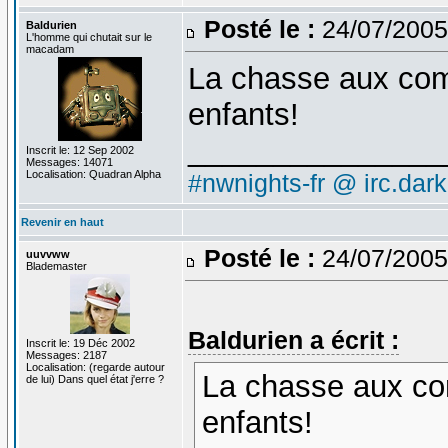
Posté le :
24/07/2005
Baldurien
L'homme qui chutait sur le
macadam
La chasse aux comp
enfants!
_______________
Inscrit le: 12 Sep 2002
Messages: 14071
Localisation: Quadran Alpha
#nwnights-fr @ irc.dar
Revenir en haut
Posté le :
24/07/2005
uuvvww
Blademaster
Baldurien a écrit :
Inscrit le: 19 Déc 2002
Messages: 2187
Localisation: (regarde autour
La chasse aux com
de lui) Dans quel état j'erre ?
enfants!