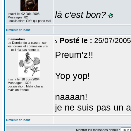
là c'est bon?
Inscrit le: 02 Déc 2003
Messages: 82
Localisation: Ch'ti qui parle mal
Revenir en haut
Posté le :
25/07/2005
mamantins
Le Dernier de la classe, sur
les forums et comme en vrai
... et il n'a pas honte :o
Preum'z!!
Yop yop!
Inscrit le: 18 Juin 2004
Messages: 1324
_______________
Localisation: Makinohara...
mais en france.
naaaan!
je ne suis pas un 
Revenir en haut
Montrer les messages depuis :