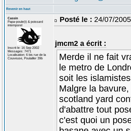
Revenir en haut
Posté le :
24/07/2005
Cassin
Papa-poule(t) & poissard
intemporel
jmcm2 a écrit :
Inscrit le: 16 Sep 2002
Messages: 7471
Merde il ne fait 
Localisation: 6 bis rue de la
Couveuse, Poulailler 39b
le metro de Londre
soit les islamistes
Malgre la bavure, 
scotland yard co
d'abattre tout po
c'est quoi un po
basane avec un s