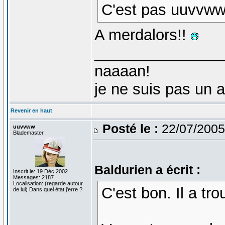
C'est pas uuvvww
A merdalors!!
_______________
naaaan!
je ne suis pas un 
Revenir en haut
Posté le :
22/07/2005
uuvvww
Blademaster
Baldurien a écrit :
Inscrit le: 19 Déc 2002
Messages: 2187
Localisation: (regarde autour
C'est bon. Il a tro
de lui) Dans quel état j'erre ?