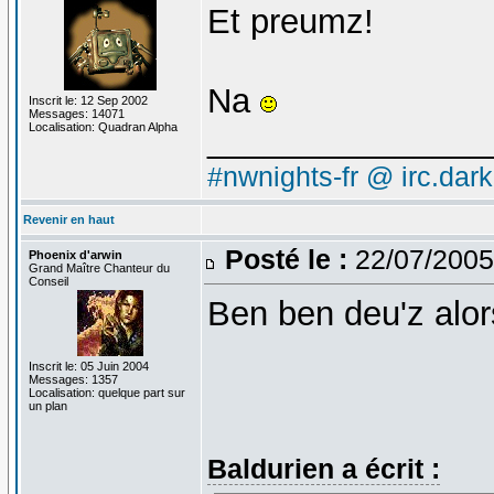
Et preumz!
Na
Inscrit le: 12 Sep 2002
Messages: 14071
Localisation: Quadran Alpha
_______________
#nwnights-fr @ irc.dar
Revenir en haut
Posté le :
22/07/2005
Phoenix d'arwin
Grand Maître Chanteur du
Conseil
Ben ben deu'z alor
Inscrit le: 05 Juin 2004
Messages: 1357
Localisation: quelque part sur
un plan
Baldurien a écrit :