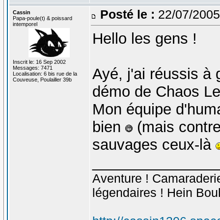
Posté le :
22/07/2005
Cassin
Papa-poule(t) & poissard
intemporel
Hello les gens !
Inscrit le: 16 Sep 2002
Messages: 7471
Ayé, j'ai réussis 
Localisation: 6 bis rue de la
Couveuse, Poulailler 39b
démo de Chaos Lea
Mon équipe d'huma
bien
(mais contre
sauvages ceux-là
_______________
Aventure ! Camaraderie 
légendaires ! Hein Bou