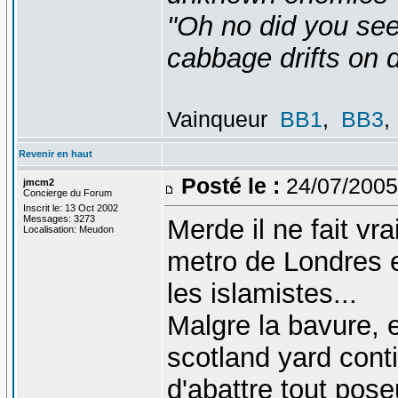
"Oh no did you see
cabbage drifts on d
Vainqueur
BB1
,
BB3
,
Revenir en haut
Posté le :
24/07/2005
jmcm2
Concierge du Forum
Inscrit le: 13 Oct 2002
Messages: 3273
Merde il ne fait v
Localisation: Meudon
metro de Londres en
les islamistes...
Malgre la bavure, e
scotland yard con
d'abattre tout pos