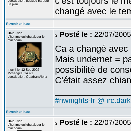
c'est toujours le 
Localisation: quelque part sur
un plan
changé avec le te
Revenir en haut
Posté le :
22/07/2005
Baldurien
L'homme qui chutait sur le
macadam
Ca a changé avec l
Mais undernet = p
possibilité de cons
Inscrit le: 12 Sep 2002
Messages: 14071
Localisation: Quadran Alpha
C'était assez chia
_______________
#nwnights-fr @ irc.dar
Revenir en haut
Posté le :
22/07/2005
Baldurien
L'homme qui chutait sur le
macadam