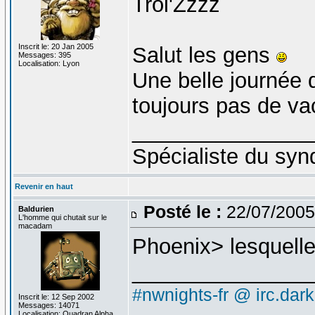
Troi'Zzzz
Inscrit le: 20 Jan 2005
Salut les gens
Messages: 395
Localisation: Lyon
Une belle journée
toujours pas de v
_______________
Spécialiste du syn
Revenir en haut
Posté le :
22/07/2005
Baldurien
L'homme qui chutait sur le
macadam
Phoenix> lesquell
_______________
#nwnights-fr @ irc.dar
Inscrit le: 12 Sep 2002
Messages: 14071
Localisation: Quadran Alpha