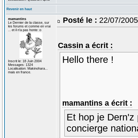
Revenir en haut
Posté le :
22/07/2005
mamantins
Le Dernier de la classe, sur
les forums et comme en vrai
... et il n'a pas honte :o
Cassin a écrit :
Hello there !
Inscrit le: 18 Juin 2004
Messages: 1324
Localisation: Makinohara...
mais en france.
mamantins a écrit :
Et hop je Dern'z 
concierge nation