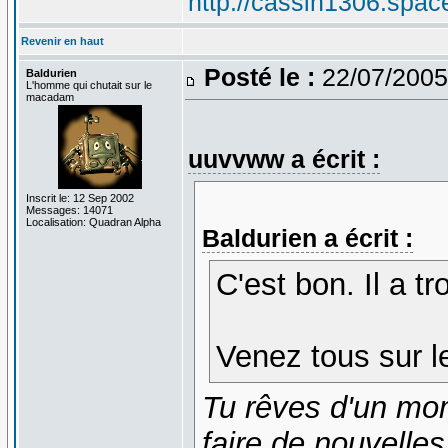
http://cassin1306.spac
Revenir en haut
Posté le :
22/07/2005
Baldurien
L'homme qui chutait sur le
macadam
uuvvww a écrit :
Inscrit le: 12 Sep 2002
Messages: 14071
Localisation: Quadran Alpha
Baldurien a écrit :
C'est bon. Il a t
Venez tous sur le
Tu rêves d'un mom
faire de nouvelle