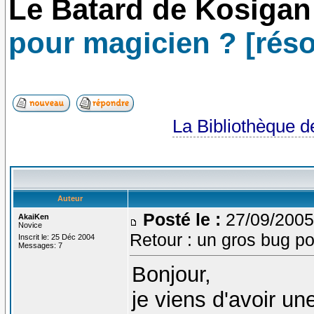
Le Batard de Kosigan
pour magicien ? [réso
La Bibliothèque 
Auteur
Posté le :
27/09/2005
AkaiKen
Novice
Retour : un gros bug po
Inscrit le: 25 Déc 2004
Messages: 7
Bonjour,
je viens d'avoir u