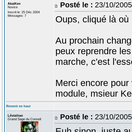
Posté le :
23/10/2005
AkaiKen
Novice
Inscrit le: 25 Déc 2004
Messages: 7
Oups, cliqué là où i
Au prochain change
peux reprendre les
marche, c'est l'ess
Merci encore pour v
module, msieur Ker
Revenir en haut
Posté le :
23/10/2005
Léviathan
Grand Sage du Conseil
Euh sinon, juste a