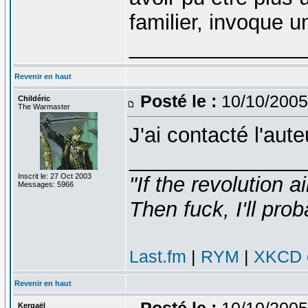
familier, invoque un
_______________
Revenir en haut
Posté le :
10/10/2005
Childéric
The Warmaster
J'ai contacté l'au
_______________
Inscrit le: 27 Oct 2003
"If the revolution a
Messages: 5966
Then fuck, I'll prob
Last.fm
|
RYM
|
XKCD c
Revenir en haut
Posté le :
10/10/2005
Kergaël