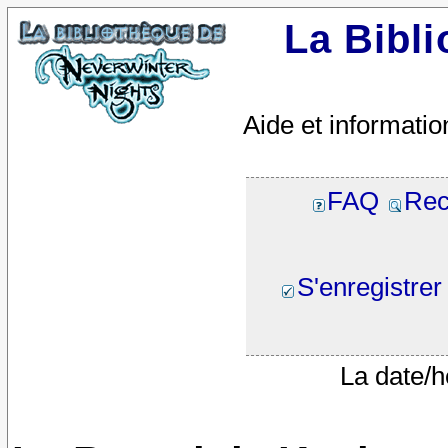
La Bibl
Aide et informatio
FAQ
Rec
S'enregistrer
La date/h