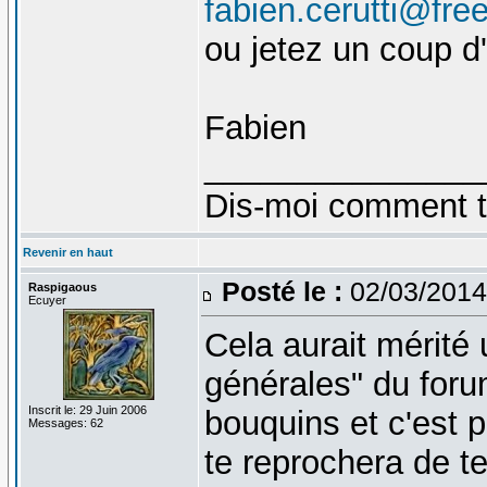
fabien.cerutti@free
ou jetez un coup d
Fabien
_______________
Dis-moi comment tu 
Revenir en haut
Posté le :
02/03/2014
Raspigaous
Ecuyer
Cela aurait mérité 
générales" du forum
Inscrit le: 29 Juin 2006
bouquins et c'est p
Messages: 62
te reprochera de te