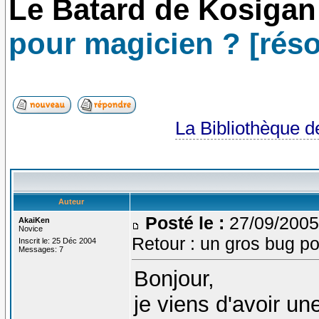
Le Batard de Kosigan
pour magicien ? [réso
La Bibliothèque 
Auteur
Posté le :
27/09/2005
AkaiKen
Novice
Retour : un gros bug po
Inscrit le: 25 Déc 2004
Messages: 7
Bonjour,
je viens d'avoir u