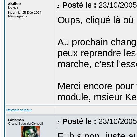
Posté le :
23/10/2005
AkaiKen
Novice
Inscrit le: 25 Déc 2004
Messages: 7
Oups, cliqué là où i
Au prochain change
peux reprendre les
marche, c'est l'ess
Merci encore pour v
module, msieur Ker
Revenir en haut
Posté le :
23/10/2005
Léviathan
Grand Sage du Conseil
Euh sinon, juste a