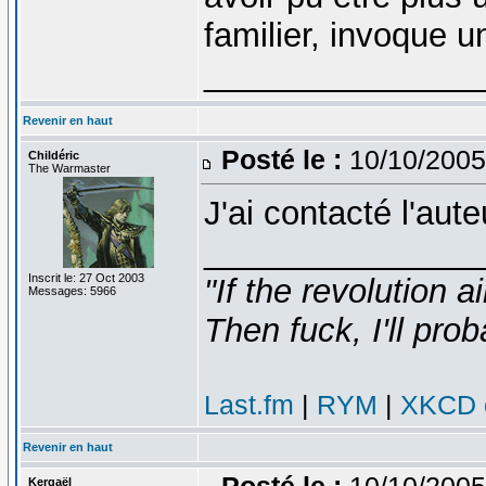
familier, invoque un
_______________
Revenir en haut
Posté le :
10/10/2005
Childéric
The Warmaster
J'ai contacté l'au
_______________
Inscrit le: 27 Oct 2003
"If the revolution a
Messages: 5966
Then fuck, I'll prob
Last.fm
|
RYM
|
XKCD c
Revenir en haut
Posté le :
10/10/2005
Kergaël