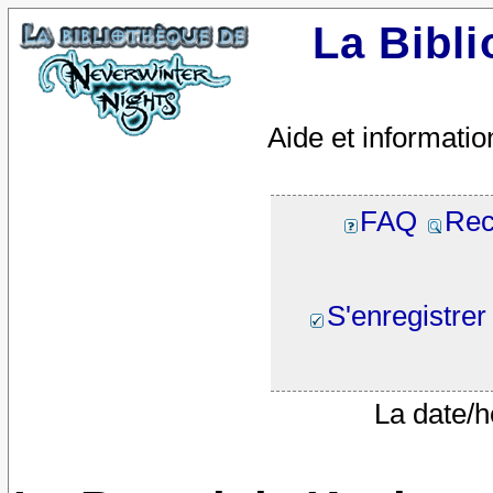
La Bibl
Aide et informatio
FAQ
Rec
S'enregistrer
La date/h