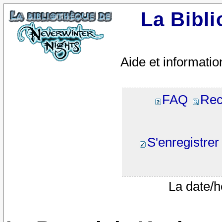
La Bibl
Aide et informatio
FAQ
Rec
S'enregistrer
La date/h