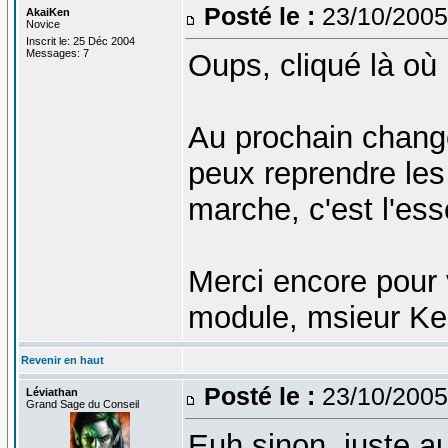
Posté le :
23/10/2005
AkaiKen
Novice
Inscrit le: 25 Déc 2004
Messages: 7
Oups, cliqué là où i
Au prochain change
peux reprendre les
marche, c'est l'ess
Merci encore pour v
module, msieur Ker
Revenir en haut
Posté le :
23/10/2005
Léviathan
Grand Sage du Conseil
Euh sinon, juste a