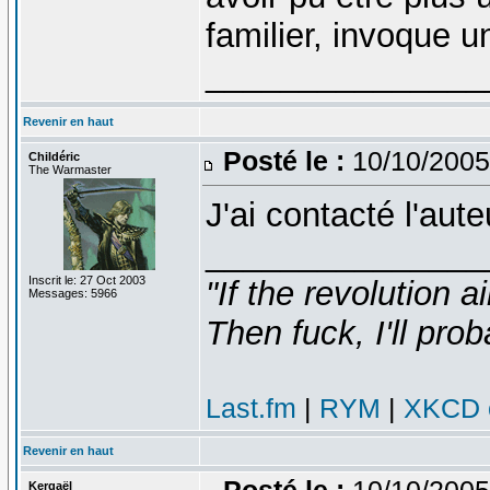
familier, invoque un
_______________
Revenir en haut
Posté le :
10/10/2005
Childéric
The Warmaster
J'ai contacté l'au
_______________
Inscrit le: 27 Oct 2003
"If the revolution a
Messages: 5966
Then fuck, I'll prob
Last.fm
|
RYM
|
XKCD c
Revenir en haut
Posté le :
10/10/2005
Kergaël