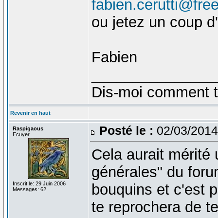
fabien.cerutti@free
ou jetez un coup d
Fabien
_______________
Dis-moi comment tu 
Revenir en haut
Posté le :
02/03/2014
Raspigaous
Ecuyer
Cela aurait mérité 
générales" du forum
Inscrit le: 29 Juin 2006
bouquins et c'est p
Messages: 62
te reprochera de te