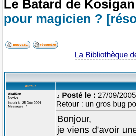
Le Batard de Kosigan
pour magicien ? [réso
La Bibliothèque 
Auteur
Posté le :
27/09/2005
AkaiKen
Novice
Retour : un gros bug po
Inscrit le: 25 Déc 2004
Messages: 7
Bonjour,
je viens d'avoir u