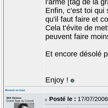
l'arme [tag de la 
Enfin, c'est toi qu
qu'il faut faire et
Cela t'évite de met
peuvent faire moins
Et encore désolé po
Enjoy !
Revenir en haut
Posté le :
17/07/2006
Sith Vicious
Grand Sage du Conseil