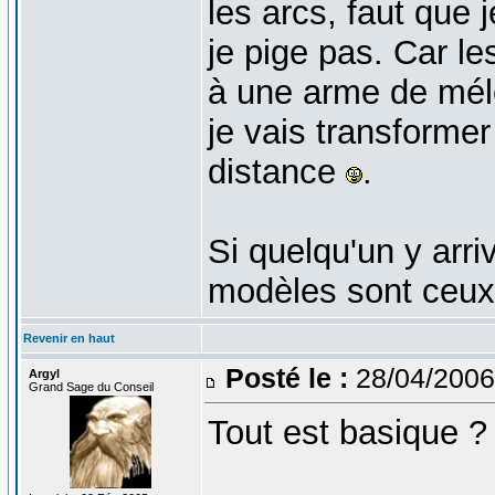
les arcs, faut que 
je pige pas. Car l
à une arme de mélé
je vais transforme
distance
.
Si quelqu'un y arri
modèles sont ceux
Revenir en haut
Posté le :
28/04/2006
Argyl
Grand Sage du Conseil
Tout est basique ?