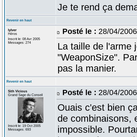
Je te rend ça dema
Revenir en haut
Posté le :
28/04/2006
lylver
Héros
Inscrit le: 08 Avr 2005
Messages: 274
La taille de l'arme
"WeaponSize". Par 
pas la manier.
Revenir en haut
Posté le :
28/04/2006
Sith Vicious
Grand Sage du Conseil
Ouais c'est bien ça
de combinaisons, et
Inscrit le: 19 Oct 2005
impossible. Pourta
Messages: 693