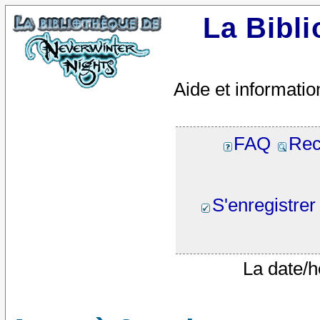
La Bibl
Aide et informatio
FAQ
Rec
S'enregistrer
La date/h