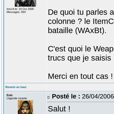
Inscrit le: 19 Oct 2005
De quoi tu parles a
Messages: 693
colonne ? le ItemCl
bataille (WAxBt).
C'est quoi le Weap
trucs que je saisis
Merci en tout cas !
Revenir en haut
Posté le :
26/04/2006
Enki
Légende vivante
Salut !