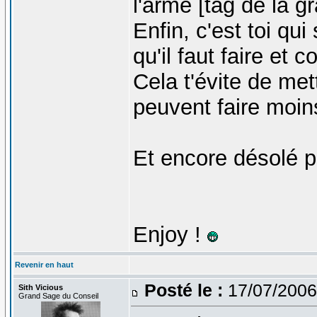
l'arme [tag de la 
Enfin, c'est toi qu
qu'il faut faire et
Cela t'évite de met
peuvent faire moins
Et encore désolé po
Enjoy !
Revenir en haut
Posté le :
17/07/2006
Sith Vicious
Grand Sage du Conseil