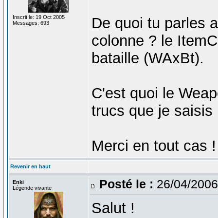
Inscrit le: 19 Oct 2005
De quoi tu parles a
Messages: 693
colonne ? le ItemCl
bataille (WAxBt).
C'est quoi le Weap
trucs que je saisis
Merci en tout cas !
Revenir en haut
Posté le :
26/04/2006
Enki
Légende vivante
Salut !