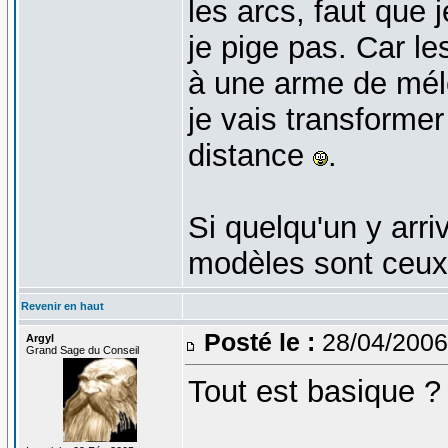
les arcs, faut que 
je pige pas. Car l
à une arme de mélé
je vais transforme
distance
.
Si quelqu'un y arri
modèles sont ceux
Revenir en haut
Posté le :
28/04/2006
Argyl
Grand Sage du Conseil
Tout est basique ?