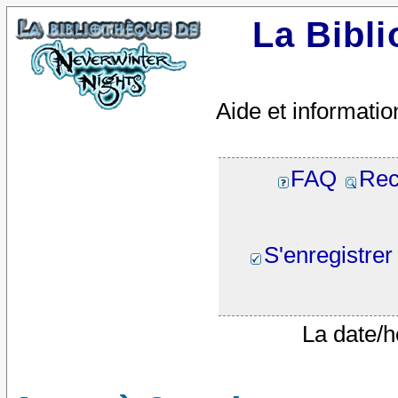
La Bibl
Aide et informatio
FAQ
Rec
S'enregistrer
La date/h