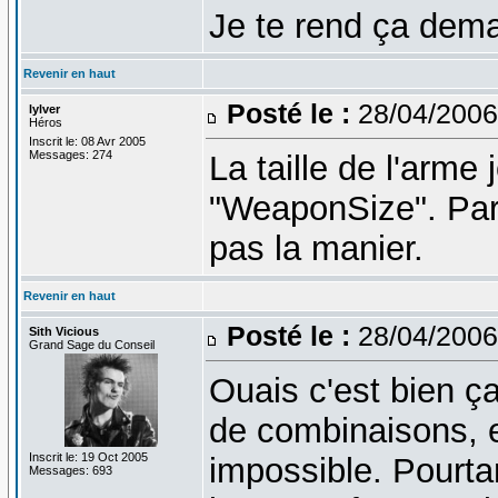
Je te rend ça dema
Revenir en haut
Posté le :
28/04/2006
lylver
Héros
Inscrit le: 08 Avr 2005
Messages: 274
La taille de l'arme
"WeaponSize". Par 
pas la manier.
Revenir en haut
Posté le :
28/04/2006
Sith Vicious
Grand Sage du Conseil
Ouais c'est bien ça
de combinaisons, et
Inscrit le: 19 Oct 2005
impossible. Pourta
Messages: 693